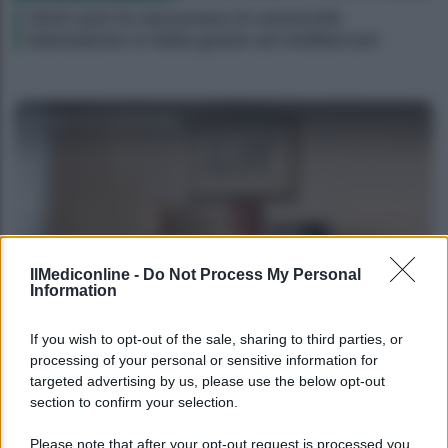
Venti anni fa nascevano le università
telematiche in Italia grazie ad UniMarconi
Agenzia EvolutionAdv
IlMediconline -
Do Not Process My Personal
Information
CORPORATE LIFESTYLE
If you wish to opt-out of the sale, sharing to third parties, or
Le fiduciarie di emanazione bancaria a
processing of your personal or sensitive information for
targeted advertising by us, please use the below opt-out
supporto delle operazioni di finanza
section to confirm your selection.
straordinaria e riassetti societari: intervista ad
Andrea Di Bari
Please note that after your opt-out request is processed you