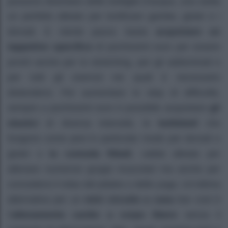
possono diventare delle bottiglie d’acqua, una sedia
un perfetto alleato per tonificare gambe, glutei e i
dorsali. E niente paura: basta
acquistare un
tappetino specifico
di pochissimi euro per essere
pronti anche per lo stretching, per gli addominali e
per tutti gli esercizi nei quali è necessario
distendersi. Per aumentare lo step di difficoltà,
sempre a pochissimi euro è possibile acquistare
gli
elastici
di diversa intensità, le
kettlebell
che
fungono come pesi in particolar modo per dorsali e
glutei o
la comoda fitball
, valida alleata per
allenare numerosi gruppi muscolari ma anche per
concedersi il relax del pilates o dello yoga. Un’ottima
alternativa per un
mini circuito a casa
low cost è
l’
allenamento cardio a corpo libero
senza il