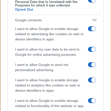
Avena ogni giorno: perché questo
Personal Data that Is Unrelated with the
Purposes for which it was collected.
cereale può migliorare davvero la
Opted Out
salute
Google consents
Dieta e tumori: quattro abitudini
I want to allow Google to enable storage
alimentari che possono aiutare a
related to advertising like cookies on web or
ridurre il rischio
device identifiers in apps.
Venti anni fa nascevano le università
I want to allow my user data to be sent to
Google for online advertising purposes.
telematiche in Italia grazie ad
UniMarconi
I want to allow Google to send me
personalized advertising.
I want to allow Google to enable storage
related to analytics like cookies on web or
device identifiers in apps.
I want to allow Google to enable storage
related to functionality of the website or app.
CHI SIAMO
CONTATTI