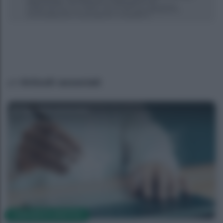
Articoli associati
Agenzia EvolutionAdv
CORPORATE LIFESTYLE