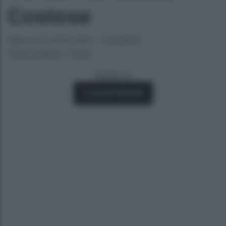
Costose
Agenzia EvolutionAdv
-
13/02/2024
Tempo di lettura: 2 minuti
Seguici su
Fonti Preferite