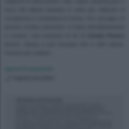
supporto di attrezzature: skip, squat, jumping jack e
tocco del tallone bastano in serie per riattivare la
circolazione e mantenersi in forma. Per i più pigri c’è
persino un’altra soluzione: si tratta dell’allenamento
in musica. Una sessione di 45′ di
Zumba Fitness
diverte, rilassa e può bruciare fino a 600 calorie.
Provare per credere.
Agenzia EvolutionAdv
Suggerisci una modifica