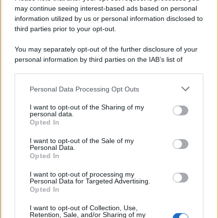
may continue seeing interest-based ads based on personal
information utilized by us or personal information disclosed to
Agenzia EvolutionAdv
third parties prior to your opt-out.
You may separately opt-out of the further disclosure of your
personal information by third parties on the IAB’s list of
downstream participants.
Personal Data Processing Opt Outs
This information may also be disclosed by us to third parties
on the IAB’s List of Downstream Participants that may further
I want to opt-out of the Sharing of my
disclose it to other third parties.
personal data.
Opted In
Please note that this website/app uses one or more Google
CORPORATE LIFESTYLE
services and may gather and store information including but
I want to opt-out of the Sale of my
Arredamento artigianale: pezzi unici che
Personal Data.
not limited to your visit or usage behaviour. You may click to
Opted In
raccontano storie
grant or deny consent to Google and its third-party tags to
use your data for below specified purposes in below Google
I want to opt-out of processing my
consent section.
Personal Data for Targeted Advertising.
Opted In
Lo sapevi che...
I want to opt-out of Collection, Use,
Retention, Sale, and/or Sharing of my