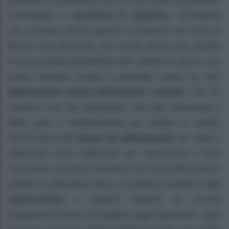
rinunciando a
iscriversi in palestra
, concedersi
una corsetta all’aria aperta o praticare dei corsi di
fitness che piacciono. Ma niente paura: per restare
in forma basta approfittare del salotto di casa e con
poche semplici mosse è possibile creare un mini
allenamento senza attrezzature costose
. Per chi
conduce una vita sedentaria, fare del movimento o
dello sport è fondamentale per restare in salute.
Anche
15 o 30 minuti di allenamento
tre volte a
settimana sono sufficienti per mantenere il tono
muscolare, ritrovare serenità e nel caso della donne,
aiutare la ritenzione idrica. La parola d’ordine è
non
improvvisare
e seguire sempre un piccolo
programma fitness consigliato dagli specialisti. I pesi