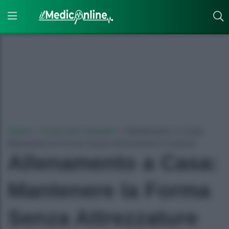
Home
»
Corporate Lifestyle
»
Allenamento a Casa:
Mantenere la Forma Senza Attrezzature Costose
Allenamento a Casa:
Mantenere la Forma
Senza Attrezzature