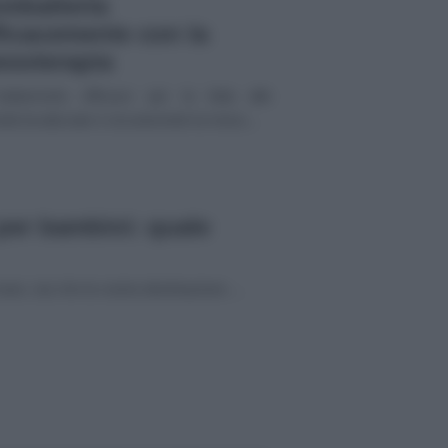
mbatterla
ficacemente con la
soterapia
attamento efficace per la lotta alle
ità localizzate è sicuramente la meso...
 per bambini: quale
are, sia che la vostra destinazione ...