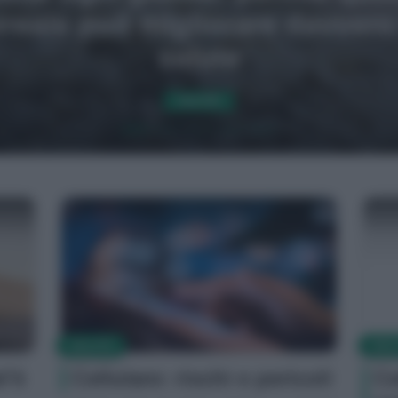
limentari che possono aiutare
ridurre il rischio
ALIMENTAZIONE
SALUTE
SAL
l’è
Cellulare: rischi e pericoli
Ce