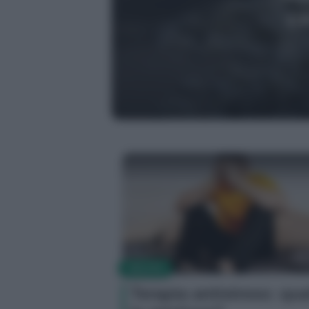
Precedente
a
SALUTE
Terapia antistress: qua