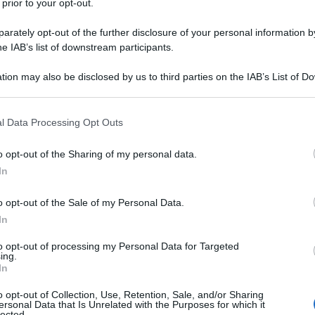
 prior to your opt-out.
truali: un aiuto
Int
terapia
di 
rately opt-out of the further disclosure of your personal information by
he IAB’s list of downstream participants.
essenziali per diminuire i crampi
“Uscit
e di sentirvi sempre spossate ed
questo 
tion may also be disclosed by us to third parties on the IAB’s List of 
 that may further disclose it to other third parties.
 that this website/app uses one or more Google services and may gath
l Data Processing Opt Outs
including but not limited to your visit or usage behaviour. You may click 
lle orecchie: come
Abbr
 to Google and its third-party tags to use your data for below specifi
o opt-out of the Sharing of my personal data.
cono per cerume
e d
ogle consent section.
In
erna dell’orecchio e per la cura di
L’abbro
me l’otite, la...
alla qu
o opt-out of the Sale of my Personal Data.
In
to opt-out of processing my Personal Data for Targeted
ing.
In
o opt-out of Collection, Use, Retention, Sale, and/or Sharing
ersonal Data that Is Unrelated with the Purposes for which it
lected.