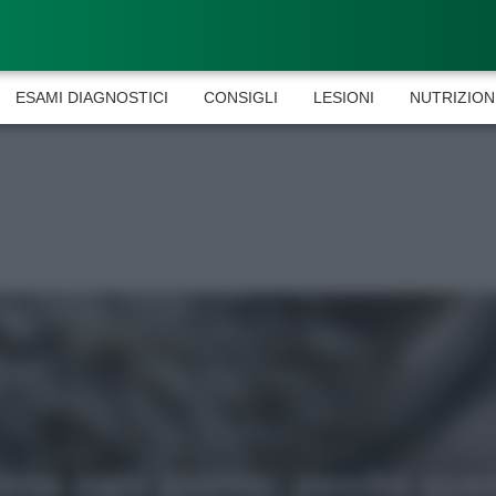
ESAMI DIAGNOSTICI
CONSIGLI
LESIONI
NUTRIZION
ieta e tumori: quattro abitudi