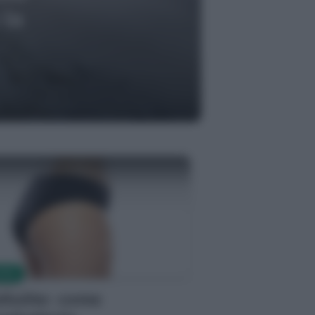
Successivo
 a
UTE
llulite: come