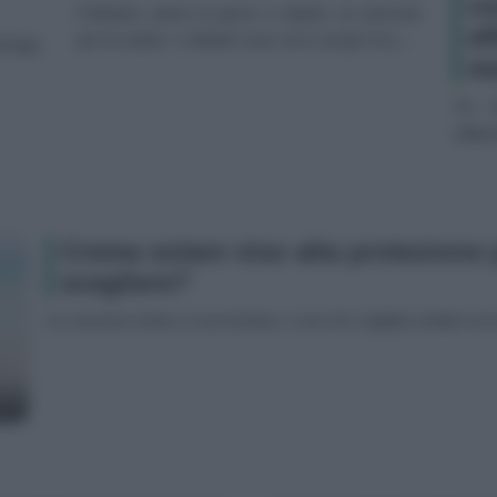
co
Cellulare: pieno di germi e batteri, un pericolo
ef
per la salute. I cellulari sono veri e propri rice...
ergia.
me
Un tr
adipos
Crema solare viso alta protezione
scegliere?
Le vacanze estive si avvicinano, e sia che vogliate andare al m