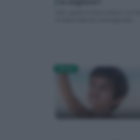
la migliore?
Seiki: quando lo stress svanisce con l’en
Si chiama Seiki ed è una terapia antis...
SALUTE