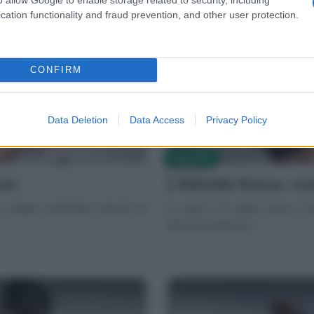
cation functionality and fraud prevention, and other user protection.
CONFIRM
Data Deletion
Data Access
Privacy Policy
SALUTE
ure
Attività fisica: co
o, magari sentendosi stanchi ed
Lo sport e la salute vanno a b
fisica (lo sport) &e...