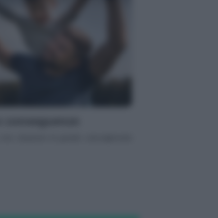
i e conseguenze
vive situazioni di grande coinvolgimento