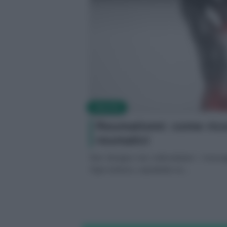
SALUTE
Reumatismi: come rico
reumatici
Non bisogna mai sottovalutare i messagg
Ogni sintomo, soprattutto se...