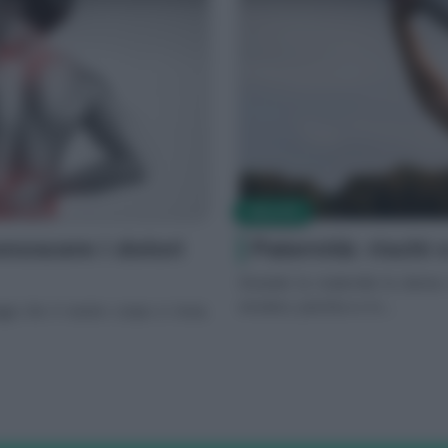
SALUTE
noscere i dolori
Paternità: risch
Durante la maternità la donna 
emotivo, psichico e m...
i che il nostro corpo ci invia.