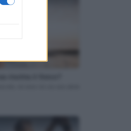
sa rischia il fisico?
raccetto, nel senso che una sana attività