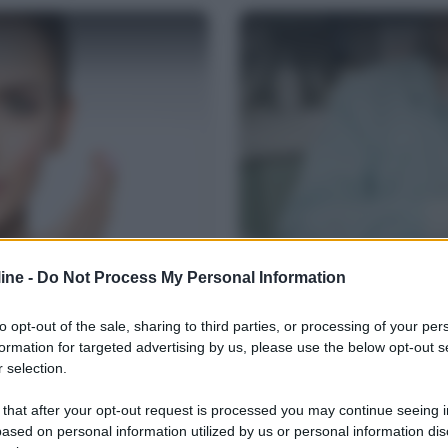
SALUTE
ine -
Do Not Process My Personal Information
aiuta a
Estrazione del de
to opt-out of the sale, sharing to third parties, or processing of your per
sempre da fare?
formation for targeted advertising by us, please use the below opt-out s
 selection.
ne solare fa bene ad una pelle
I denti del giudizio sono gli ul
e crescono nei 18...
 that after your opt-out request is processed you may continue seeing i
ased on personal information utilized by us or personal information dis