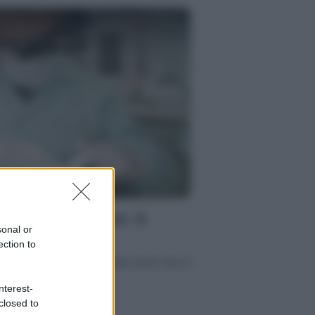
nte del giudizio: è
sonal or
ection to
timi denti che compaiono nella nostra bocca
nterest-
closed to