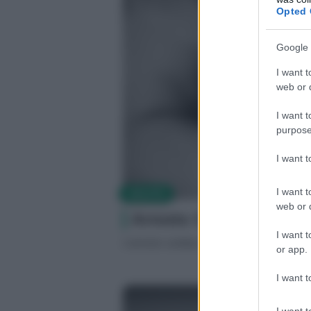
Opted 
Google 
I want t
web or d
I want t
purpose
I want 
I want t
SALUTE
web or d
Arresto Cardiaco sinto
I want t
L’arresto cardiaco è molto difficile ricono
or app.
I want t
I want t