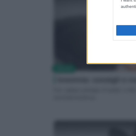
authenti
SALUTE
Insonnia: consigli e c
Può capitare purtroppo di andare a lett
assonnati al punto gi...