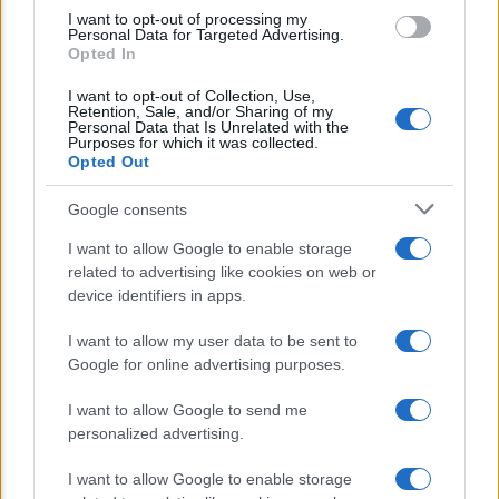
use your data for below specified purposes in below Google
I want to opt-out of processing my
consent section.
Personal Data for Targeted Advertising.
Opted In
Lo sapevi che...
I want to opt-out of Collection, Use,
Retention, Sale, and/or Sharing of my
Avena ogni giorno: perché questo
Personal Data that Is Unrelated with the
Purposes for which it was collected.
cereale può migliorare davvero la
Opted Out
salute
Google consents
Dieta e tumori: quattro abitudini
I want to allow Google to enable storage
alimentari che possono aiutare a
related to advertising like cookies on web or
ridurre il rischio
device identifiers in apps.
I want to allow my user data to be sent to
Venti anni fa nascevano le università
Google for online advertising purposes.
telematiche in Italia grazie ad
UniMarconi
I want to allow Google to send me
personalized advertising.
I want to allow Google to enable storage