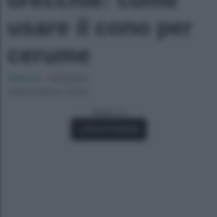
usare il cono per
cerume
Medicina
-
18/05/2022
Tempo di lettura: 3 minuti
Seguici su
Fonti Preferite