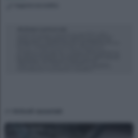
Suggerisci una modifica
Articoli associati
Antonia Cataldo