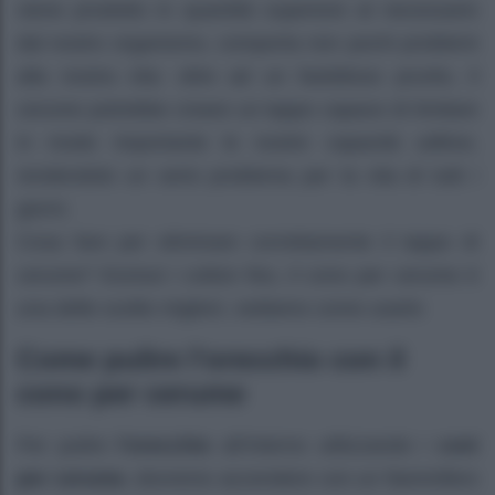
viene prodotto in quantità superiore al necessario
dal nostro organismo, comporta non pochi problemi
alla nostra vita: oltre ad un fastidioso prurito, il
cerume potrebbe creare un tappo capace di limitare
in modo importante le nostre capacità uditive,
rendendolo un serio problema per la vita di tutti i
giorni.
Cosa fare per eliminare correttamente il tappo di
cerume? Esclusi i cotton fioc, il cono per cerume è
una delle scelte migliori, vediamo come usarlo
Come pulire l’orecchio con il
cono per cerume
Per pulire
l’orecchio
all’interno utilizzando i
coni
per cerume
, dovremo accendere con un fiammifero