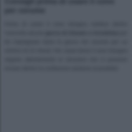
Consigli prima di usare il cono
per cerume
Prima di usare il cono bisogna mettere dentro
l’orecchio alcune
gocce di Otosan o Cerulisina
per
far impregnare bene le gocce nel cerume per un
minimo di 15 minuti. Per usare bene il cono bisogna
seguire attentamente le istruzioni che si possono
trovare dentro la confezione assieme al prodotto.