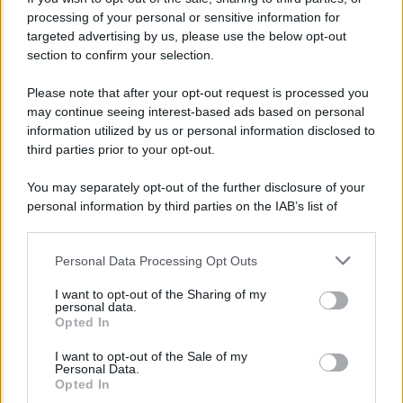
processing of your personal or sensitive information for
targeted advertising by us, please use the below opt-out
section to confirm your selection.
SALUTE
Please note that after your opt-out request is processed you
Dolori cervicali? Tutta colpa degli smartphone
may continue seeing interest-based ads based on personal
information utilized by us or personal information disclosed to
third parties prior to your opt-out.
Redazione
You may separately opt-out of the further disclosure of your
personal information by third parties on the IAB’s list of
downstream participants.
Personal Data Processing Opt Outs
This information may also be disclosed by us to third parties
on the IAB’s List of Downstream Participants that may further
I want to opt-out of the Sharing of my
disclose it to other third parties.
personal data.
Opted In
Please note that this website/app uses one or more Google
services and may gather and store information including but
I want to opt-out of the Sale of my
SALUTE
Personal Data.
not limited to your visit or usage behaviour. You may click to
Opted In
Caduta dei capelli: come fermarla?
grant or deny consent to Google and its third-party tags to