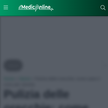
Salute
Home
»
Salute
»
Pulizia delle orecchie: come usare il
cono per cerume
Pulizia delle
orecchie: come