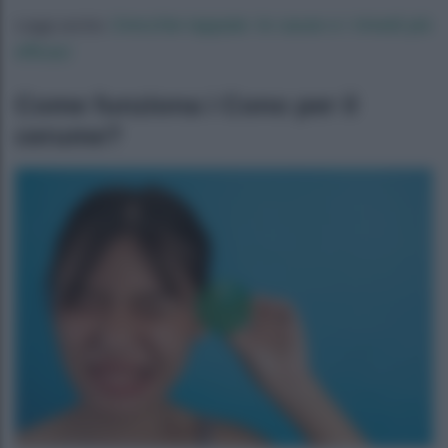
Orecchie tappate: le cause e i rimedi più
Leggi anche:
efficaci
Come funziona i Cono per il
cerume?