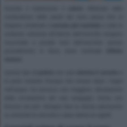
Durante il trattamento il
calore
effettuato dalla
combustione delle pareti del cono passa fino al
timpano rendendo il
cerume più morbido
e tutte le
sostanze estranee all’interno dell’orecchio vengono
risucchiate e portate fuori dall’orecchio
:
questo
procedimento in fisica viene nominato
Effetto
Venturi
.
Questo tipo di
pulizia
non solo
elimina il cerume
e
la parte restante d’acqua che rimane dopo i bagni
nell’acqua ma provoca una maggiore stimolazione
della circolazione dei vasi sanguigni, forma una
fessura nei pori. Bisogna fare la stessa operazione
su entrambi le orecchie e stare attenti ai capelli.