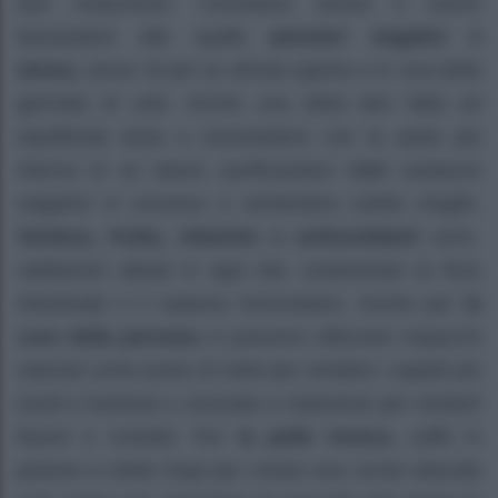
due chiacchere. Conciliano anche il sonno
lasciandosi alle spalle
pensieri negativi e
stress,
ancor di più se all’aria aperta o in una bella
giornata di sole. Anche una dieta ben fatta ed
equilibrata aiuta a riconnettersi con la parte più
interna di se stessi, purificandosi dalle sostanze
negative in eccesso e sentendosi subito meglio.
Verdura, frutta, vitamine e antiossidanti
sono
validissimi alleati in ogni età, sostenendo la flora
intestinale e il sistema immunitario. Anche per
la
cura della persona
si possono utilizzare impacchi
naturali come aceto di mele per rendere i capelli più
lucidi e luminosi o avocado e maionese per renderli
fluenti e morbidi. Per
la pelle invece,
caffè in
polvere e miele d’api per creare uno scrub naturale