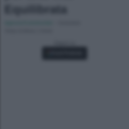
Equilibrata
Agenzia EvolutionAdv
-
15/04/2024
Tempo di lettura: 2 minuti
Seguici su
Fonti Preferite