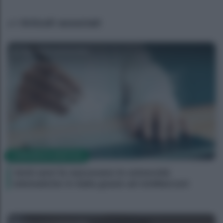
Articoli associati
Agenzia EvolutionAdv
CORPORATE LIFESTYLE
Venti anni fa nascevano le università
telematiche in Italia grazie ad UniMarconi
Agenzia EvolutionAdv