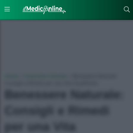
Home
»
Corporate Lifestyle
»
Benessere Naturale:
Consigli e Rimedi per una Vita Equilibrata
Benessere Naturale:
Consigli e Rimedi
per una Vita