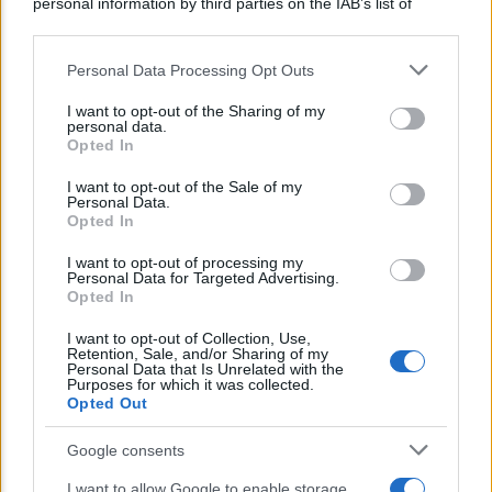
personal information by third parties on the IAB’s list of
downstream participants.
Personal Data Processing Opt Outs
This information may also be disclosed by us to third parties
on the IAB’s List of Downstream Participants that may further
I want to opt-out of the Sharing of my
disclose it to other third parties.
personal data.
Opted In
Please note that this website/app uses one or more Google
CORPORATE LIFESTYLE
services and may gather and store information including but
I want to opt-out of the Sale of my
Arredamento artigianale: pezzi unici che
Personal Data.
not limited to your visit or usage behaviour. You may click to
Opted In
raccontano storie
grant or deny consent to Google and its third-party tags to
use your data for below specified purposes in below Google
I want to opt-out of processing my
consent section.
Personal Data for Targeted Advertising.
Opted In
Lo sapevi che...
I want to opt-out of Collection, Use,
Retention, Sale, and/or Sharing of my
Avena ogni giorno: perché questo
Personal Data that Is Unrelated with the
Purposes for which it was collected.
cereale può migliorare davvero la
Opted Out
salute
Google consents
Dieta e tumori: quattro abitudini
I want to allow Google to enable storage