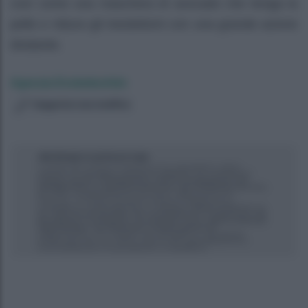
così come una maschera di avocado che leviga la
pelle e riduce gli inestetismi con una grande azione
idratante.
Agenzia EvolutionAdv
Suggerisci una modifica