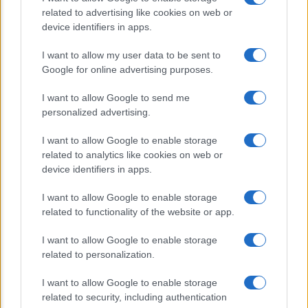
alimentari che possono aiutare a
related to advertising like cookies on web or
ridurre il rischio
device identifiers in apps.
Venti anni fa nascevano le università
I want to allow my user data to be sent to
Google for online advertising purposes.
telematiche in Italia grazie ad
UniMarconi
I want to allow Google to send me
personalized advertising.
I want to allow Google to enable storage
related to analytics like cookies on web or
device identifiers in apps.
I want to allow Google to enable storage
related to functionality of the website or app.
CHI SIAMO
CONTATTI
I want to allow Google to enable storage
related to personalization.
© 2026 - ILMEDICONLINE.IT - P.IVA 04827280654
I want to allow Google to enable storage
Privacy e Notifiche
related to security, including authentication