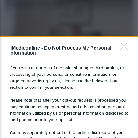
IlMediconline -
Do Not Process My Personal
Information
CORPORATE LIFESTYLE
If you wish to opt-out of the sale, sharing to third parties, or
Le fiduciarie di emanazione bancaria a
processing of your personal or sensitive information for
targeted advertising by us, please use the below opt-out
supporto delle operazioni di finanza
section to confirm your selection.
straordinaria e riassetti societari: intervista ad
Andrea Di Bari
Please note that after your opt-out request is processed you
may continue seeing interest-based ads based on personal
information utilized by us or personal information disclosed to
Agenzia EvolutionAdv
third parties prior to your opt-out.
You may separately opt-out of the further disclosure of your