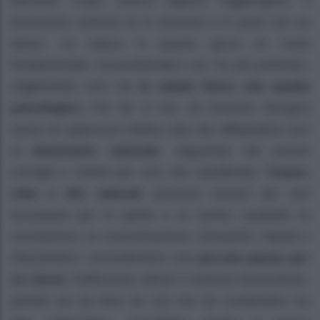
elementi molto diversi eppure raggiungono il
benessere soltanto se in sincrono e in pace con se
stessi. La natura in questo gioca un ruolo
fondamentale, riconnettendoci con l’io più profondo,
migliorando così sia
la salute fisica che quella
psicologica
. Per far sì che ciò funzioni, bisogna
avere un approccio olistico alla vita affidandosi così
al
benessere naturale
, seguendo dei piccoli
consigli e rimedi per una vita equilibrata
. Tisane,
erbe e thè naturali
possono essere dei veri
toccasana per lo spirito e la mente, aiutando la
circolazione, la concentrazione, drenando i liquidi e
rilassandosi, concedendosi una
piccola pausa per
se stessi.
Rafforzano altresì il sistema immunitario,
perfetti sia da bere da soli che da condividere tra