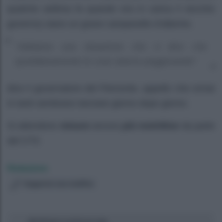
qualche settima fa quando era in carica il vecchio
governo) siano un grave campanello d’allarme.
“Abbiamo una situazione che ci dice che
quotidianamente le cose stanno peggiorando”
dice il governatore del Piemonte, appello che ormai
in tanti sembrano lanciare giorno dopo giorno.
Si attendono
misure
ancora
più restrittive
da parte
del CTS
Redazione
Suggerisci una modifica