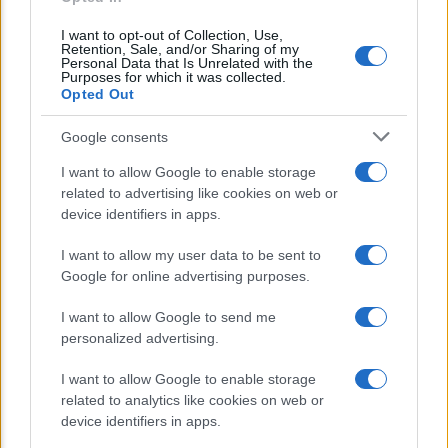
Lo sapevi che...
I want to opt-out of Collection, Use,
Retention, Sale, and/or Sharing of my
Avena ogni giorno: perché questo
Personal Data that Is Unrelated with the
Purposes for which it was collected.
cereale può migliorare davvero la
Opted Out
salute
Google consents
Dieta e tumori: quattro abitudini
I want to allow Google to enable storage
alimentari che possono aiutare a
related to advertising like cookies on web or
ridurre il rischio
device identifiers in apps.
Venti anni fa nascevano le università
I want to allow my user data to be sent to
Google for online advertising purposes.
telematiche in Italia grazie ad
UniMarconi
I want to allow Google to send me
personalized advertising.
I want to allow Google to enable storage
related to analytics like cookies on web or
device identifiers in apps.