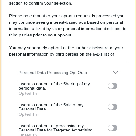
section to confirm your selection.
Bollettino covid oggi 3 gennaio 2022: contagi,
ricoveri e morti
Please note that after your opt-out request is processed you
may continue seeing interest-based ads based on personal
information utilized by us or personal information disclosed to
Camilla
third parties prior to your opt-out.
You may separately opt-out of the further disclosure of your
personal information by third parties on the IAB’s list of
downstream participants.
Personal Data Processing Opt Outs
This information may also be disclosed by us to third parties
on the IAB’s List of Downstream Participants that may further
I want to opt-out of the Sharing of my
disclose it to other third parties.
personal data.
Opted In
Please note that this website/app uses one or more Google
NEWS MEDICHE
services and may gather and store information including but
I want to opt-out of the Sale of my
Covid: come riattivare il Green Pass dopo
Personal Data.
not limited to your visit or usage behaviour. You may click to
Opted In
essersi contagiati
grant or deny consent to Google and its third-party tags to
use your data for below specified purposes in below Google
I want to opt-out of processing my
consent section.
Personal Data for Targeted Advertising.
Opted In