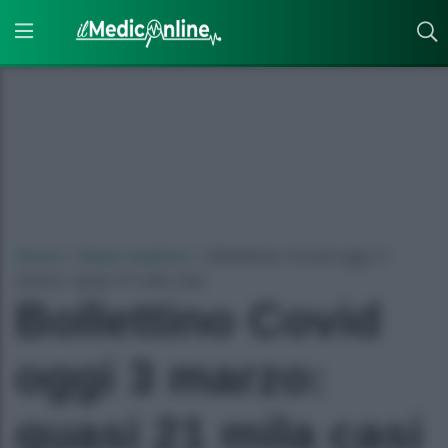
Home
»
News mediche
»
Bollettino Covid oggi 3
marzo: quasi 21 mila casi
Bollettino Covid
oggi 3 marzo:
quasi 21 mila casi