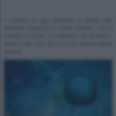
Il bollettino di oggi testimonia la gravità della
situazione: nonostante le misure restrittive, i casi di
positività al Covid1 19 continuano ad aumentare.
Quasi 21 mila nuovi casi e 84 nuovi ricordi in terapia
intensiva