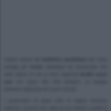
Cattive notizie dal
bollettino quotidiano
dei nuovi
contagi per
Covid
: Bertolaso ha annunciato che
nelle ultime 24 ore si sono registrati
20.884 nuovi
casi
con quasi 360 mila tamponi. Le terapie
intensive registrano 84 nuovi ricoveri.
I governatori di quasi tutte le regioni lanciano
l’allarme, convinti che i dati (se pur identici a quelli di