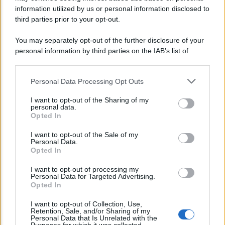
information utilized by us or personal information disclosed to
Agenzia EvolutionAdv
third parties prior to your opt-out.
You may separately opt-out of the further disclosure of your
personal information by third parties on the IAB’s list of
downstream participants.
Personal Data Processing Opt Outs
This information may also be disclosed by us to third parties
on the IAB’s List of Downstream Participants that may further
I want to opt-out of the Sharing of my
disclose it to other third parties.
personal data.
Opted In
Please note that this website/app uses one or more Google
CORPORATE LIFESTYLE
services and may gather and store information including but
I want to opt-out of the Sale of my
Arredamento artigianale: pezzi unici che
Personal Data.
not limited to your visit or usage behaviour. You may click to
Opted In
raccontano storie
grant or deny consent to Google and its third-party tags to
use your data for below specified purposes in below Google
I want to opt-out of processing my
consent section.
Personal Data for Targeted Advertising.
Opted In
Lo sapevi che...
I want to opt-out of Collection, Use,
Retention, Sale, and/or Sharing of my
Avena ogni giorno: perché questo
Personal Data that Is Unrelated with the