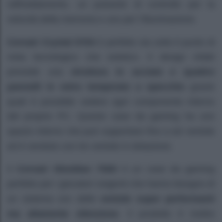
raffreddamento, un pulsante di controllo per la
velocità della memoria e uno per l’illuminazione.
Corsair Crystal 570X
è perfetto sia sotto il punto di
vista tecnologico che estetico. Il design infatti
prevede una
struttura in acciaio e quattro
pannelli in vetro temperato a specchio
grazie
quali è possibile vedere ogni componente interno
del proprio PC. Questo case da gaming ha uno
spazio interno che può supportare fino a sei ventole
ed è venduto con tre ventole in dotazione.
Il
Corsair Obsidian 750D
è un case da gaming
perfetto per i giocatori esigenti che hanno bisogno di
un sistema con delle
ventole super performanti
ma altamente silenziose
. Il prodotto è inoltre