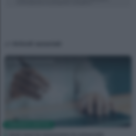
Articoli associati
Agenzia EvolutionAdv
CORPORATE LIFESTYLE
Venti anni fa nascevano le università