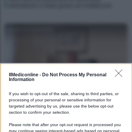
telematiche in Italia grazie ad UniMarconi
Agenzia EvolutionAdv
IlMediconline -
Do Not Process My Personal
Information
CORPORATE LIFESTYLE
If you wish to opt-out of the sale, sharing to third parties, or
Le fiduciarie di emanazione bancaria a
processing of your personal or sensitive information for
targeted advertising by us, please use the below opt-out
supporto delle operazioni di finanza
section to confirm your selection.
straordinaria e riassetti societari: intervista ad
Andrea Di Bari
Please note that after your opt-out request is processed you
may continue seeing interest-based ads based on personal