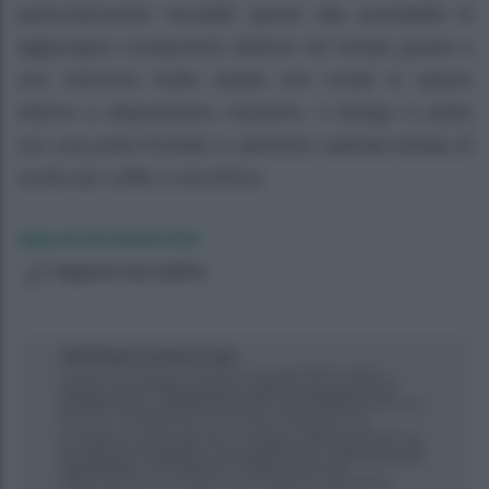
particolarmente versatile grazie alla possibilità di
aggiungere componenti ulteriori nel tempo grazie a
una memoria molto ampia che rende lo spazio
interno a disposizione massimo. Il design è pulito
con una parte frontale in alluminio satinato dotata di
uscite per cuffie e microfono.
Agenzia EvolutionAdv
Suggerisci una modifica