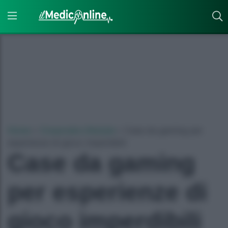
Home
»
Corporate Lifestyle
»
Case da gaming per
esperienze di gioco imperdibili
Case da gaming
per esperienze di
gioco imperdibili