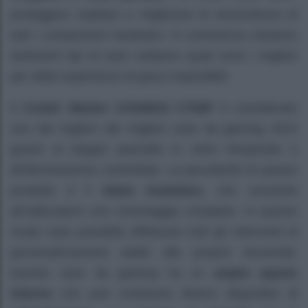
proteggere ospitare e migliorare la durevolezza di
tutti i componenti hardware. In commercio esistono
tantissimi tipi di case vediamo quali sono i migliori
per delle esperienze di gioco imperdibili.
Il
Cooler Master COSMOS C700P
è considerato
uno dei migliori dei migliori case da gaming 2024
grazie al doppio pannello in vetro temperato e
all’illuminazione controllata. La peculiarità di questo
prodotto è il
telaio modulare,
che consente
all’utilizzatore uno smontaggio completo. In questo
modo sarà possibile effettuare tutti gli interventi di
personalizzazione adatti alle proprie necessità.
Questo case da gaming ha un
ampio spazio
interno
che può contenere diversi dispositivi di