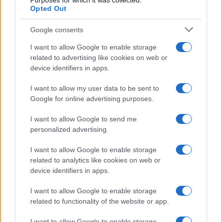
Purposes for which it was collected.
cereale può migliorare davvero la
Opted Out
salute
Google consents
Dieta e tumori: quattro abitudini
I want to allow Google to enable storage
alimentari che possono aiutare a
related to advertising like cookies on web or
ridurre il rischio
device identifiers in apps.
Venti anni fa nascevano le università
I want to allow my user data to be sent to
Google for online advertising purposes.
telematiche in Italia grazie ad
UniMarconi
I want to allow Google to send me
personalized advertising.
I want to allow Google to enable storage
related to analytics like cookies on web or
device identifiers in apps.
I want to allow Google to enable storage
related to functionality of the website or app.
CHI SIAMO
CONTATTI
I want to allow Google to enable storage