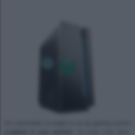
Per assemblare al meglio un pc da gaming occorre
scegliere il case perfetto
. Un buon case deve