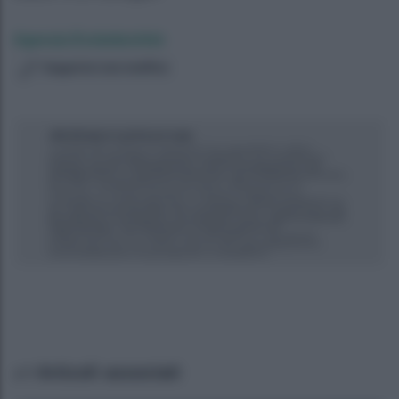
Agenzia EvolutionAdv
Suggerisci una modifica
Articoli associati