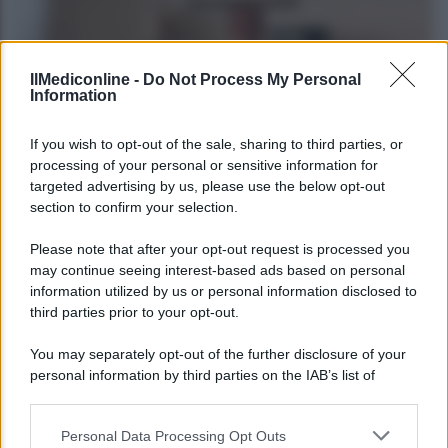
IlMediconline -
Do Not Process My Personal
Information
CORPORATE LIFESTYLE
If you wish to opt-out of the sale, sharing to third parties, or
processing of your personal or sensitive information for
Le fiduciarie di emanazione bancaria a
targeted advertising by us, please use the below opt-out
supporto delle operazioni di finanza
section to confirm your selection.
straordinaria e riassetti societari: intervista ad
Andrea Di Bari
Please note that after your opt-out request is processed you
may continue seeing interest-based ads based on personal
information utilized by us or personal information disclosed to
third parties prior to your opt-out.
Agenzia EvolutionAdv
You may separately opt-out of the further disclosure of your
personal information by third parties on the IAB’s list of
downstream participants.
Personal Data Processing Opt Outs
This information may also be disclosed by us to third parties