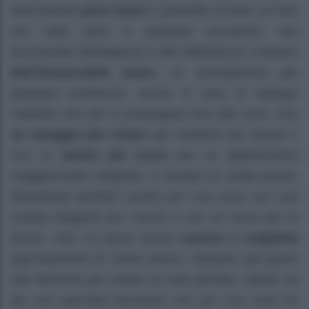
Mescolando
pezzi basic
è possibile ricreare un look
che vada bene in qualsiasi occasione, non
rinunciando all’eleganza e alla raffinatezza. Iniziamo
dall’immancabile jeans,
un passepartout per
qualsiasi evenienza, anche in caso di impegni
mattutini che poi si prolungano fino alla sera. Con
un lavaggio più chiaro
per renderlo più casual o
con un
denim più scuro
per un abbinamento
maggiormente elegante, è sempre la scelta giusta,
diventando perfetto anche per una cena con una
scarpa elegante per l’uomo o con un tacco per le
donne. Non c’è jeans senza
camicia o maglietta
rigorosamente di colore bianco. Bastano già questi
due elementi per creare un look perfetto, adatto sia
per una giornata lavorativa che per una cena tra