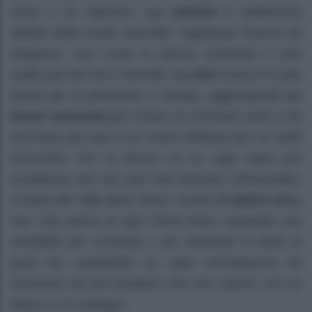
amici o un aperitivo.
La camicia
è validissima
alleata della moda maschile, regalando charme ed
eleganza, così come la donna, rendendo il look
subito più bon ton e formale.
La shirt
invece è il jolly
ideale per la primavera e l’estate, aggiungendo
un
blazer sartoriale
per creare un contrasto unico o da
una linea più over e un colore brillante per un outfit
irriverente. Per la donna c’è un capo basic per
eccellenza che non può mai mancare nell’armadio:
si tratta del “little black dress” ovvero
il tubino nero,
non solo amica di ogni forma fisica vantando una
vestibilità più scivolata o più aderente in base ai
gusti ma soprattutto un capo comodissimo da
indossare sia con sneakers che con i tacchi, con un
blazer o un cardigan.