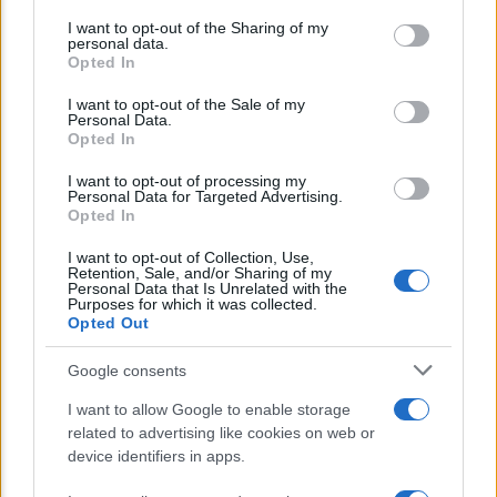
on the IAB’s List of Downstream Participants that may further
I want to opt-out of the Sharing of my
disclose it to other third parties.
personal data.
Opted In
Please note that this website/app uses one or more Google
CORPORATE LIFESTYLE
services and may gather and store information including but
I want to opt-out of the Sale of my
Arredamento artigianale: pezzi unici che
Personal Data.
not limited to your visit or usage behaviour. You may click to
Opted In
raccontano storie
grant or deny consent to Google and its third-party tags to
use your data for below specified purposes in below Google
I want to opt-out of processing my
consent section.
Personal Data for Targeted Advertising.
Opted In
Lo sapevi che...
I want to opt-out of Collection, Use,
Retention, Sale, and/or Sharing of my
Avena ogni giorno: perché questo
Personal Data that Is Unrelated with the
Purposes for which it was collected.
cereale può migliorare davvero la
Opted Out
salute
Google consents
Dieta e tumori: quattro abitudini
I want to allow Google to enable storage
alimentari che possono aiutare a
related to advertising like cookies on web or
ridurre il rischio
device identifiers in apps.