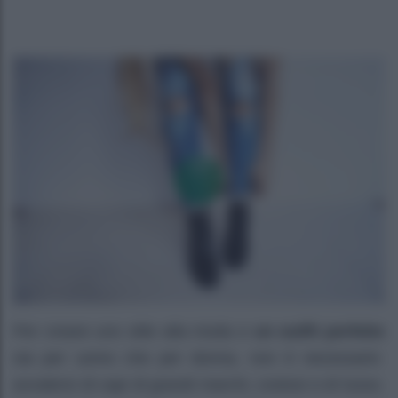
Per creare uno stile alla moda e
un outfit perfetto
sia per uomo che per donna, non è necessario
avvalersi di capi di grandi marchi, costosi e di lusso.