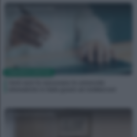
Agenzia EvolutionAdv
CORPORATE LIFESTYLE
Venti anni fa nascevano le università
telematiche in Italia grazie ad UniMarconi
Agenzia EvolutionAdv