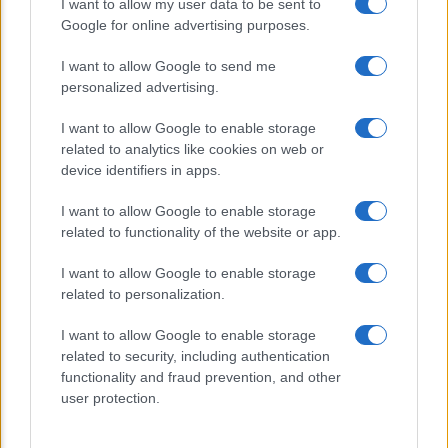
I want to allow my user data to be sent to
Venti anni fa nascevano le università
Google for online advertising purposes.
telematiche in Italia grazie ad
UniMarconi
I want to allow Google to send me
personalized advertising.
I want to allow Google to enable storage
related to analytics like cookies on web or
device identifiers in apps.
I want to allow Google to enable storage
related to functionality of the website or app.
CHI SIAMO
CONTATTI
I want to allow Google to enable storage
related to personalization.
© 2026 - ILMEDICONLINE.IT - P.IVA 04827280654
I want to allow Google to enable storage
Privacy e Notifiche
related to security, including authentication
functionality and fraud prevention, and other
Preferenze privacy
user protection.
Mappa del sito