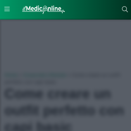
Home
»
Corporate Lifestyle
»
Come creare un outfit
perfetto con capi basic
Come creare un
outfit perfetto con
capi basic