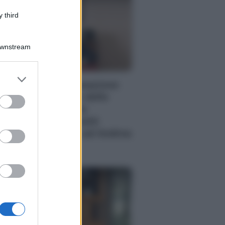
 third
Downstream
PORATE LIFESTYLE
er and store
 fiduciarie di emanazione
to grant or
ncaria a supporto delle
ed purposes
erazioni di finanza
aordinaria e riassetti
cietari: intervista ad Andrea
 Bari
enzia EvolutionAdv