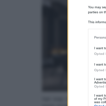
You may sepa
parties on t
This informa
Participants
Please note
Persona
information 
deny consent
I want t
in below Go
Opted 
I want t
Opted 
I want 
Advertis
Opted 
I want t
Ogni luogo della
propria abita
of my P
was col
essere accogliente per far sì ch
Opted 