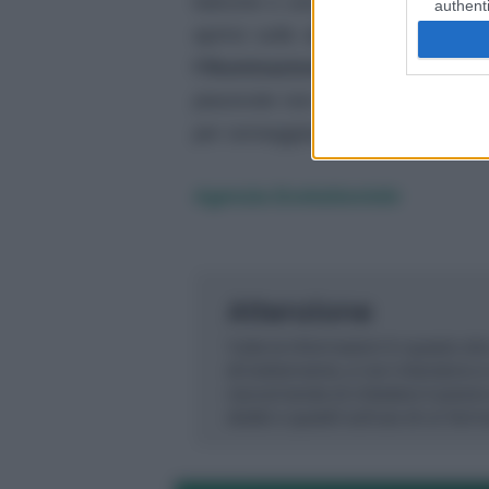
balcone o una finestra, allontana
authenti
aprirsi sulle altre stanze, racc
l’illuminazione
gioca un ruolo im
piacevole non solo per una cena 
per sorseggiare un caffè con gli am
Agenzia EvolutionAdv