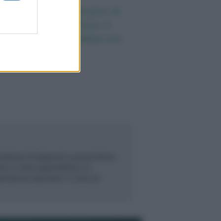
nti anni fa nascevano le
iversità telematiche in
alia grazie ad UniMarconi