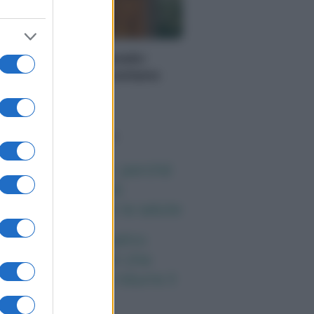
PORATE LIFESTYLE
redamento artigianale:
zzi unici che raccontano
orie
o sapevi che...
ena ogni giorno: perché
esto cereale può
gliorare davvero la salute
eta e tumori: quattro
itudini alimentari che
ssono aiutare a ridurre il
schio