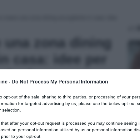
creare una zona dining accogliente in casa: idee
A
 una zona dining
Ag
in casa: idee per
sala da pranzo
ine -
Do Not Process My Personal Information
COR
to opt-out of the sale, sharing to third parties, or processing of your per
Ve
formation for targeted advertising by us, please use the below opt-out s
un
 selection.
gr
 that after your opt-out request is processed you may continue seeing i
ased on personal information utilized by us or personal information dis
 prior to your opt-out.
Ag