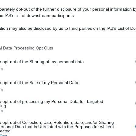
rately opt-out of the further disclosure of your personal information by
he IAB’s list of downstream participants.
tion may also be disclosed by us to third parties on the IAB’s List of 
 that may further disclose it to other third parties.
COR
 that this website/app uses one or more Google services and may gath
l Data Processing Opt Outs
Le
including but not limited to your visit or usage behaviour. You may click 
ba
 to Google and its third-party tags to use your data for below specifi
o opt-out of the Sharing of my personal data.
ogle consent section.
op
In
str
so
o opt-out of the Sale of my Personal Data.
Di
In
to opt-out of processing my Personal Data for Targeted
ing.
Ag
In
o opt-out of Collection, Use, Retention, Sale, and/or Sharing
zione
ha una grandissima importanza e deve
ersonal Data that Is Unrelated with the Purposes for which it
lected.
e ogni momento della giornata trascorra nella
Out