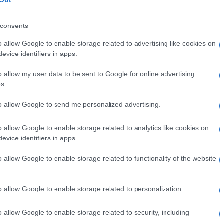
la.
L’area notte
deve essere formato da un
COR
consents
uon dormire, così come le camere dei più piccoli
Ar
’allegria. Se anche i bagni e la cucina devono
o allow Google to enable storage related to advertising like cookies on
pe
evice identifiers in apps.
re valorizzati, una delle vere protagoniste è
la
st
enta sinonimo di convivialità, condivisione e
o allow my user data to be sent to Google for online advertising
s.
un luogo che
accoglie non solo il nucleo
L
 parenti, feste, momenti importanti e cene di
to allow Google to send me personalized advertising.
Av
isogna porvi grande attenzione, per valorizzarla
o allow Google to enable storage related to analytics like cookies on
qu
e è proprio quella
di creare un vero e proprio
evice identifiers in apps.
mi
 di arredamento e oggetti, dando una precisa
o allow Google to enable storage related to functionality of the website
rova in un open space con cucina o living room,
Di
angoli
con una libreria o un mobile attrezzato,
ab
o allow Google to enable storage related to personalization.
bili in momenti diversi. Per
sistemare il tavolo
po
 adattarlo vicino a una fonte di luce come un
ri
o allow Google to enable storage related to security, including