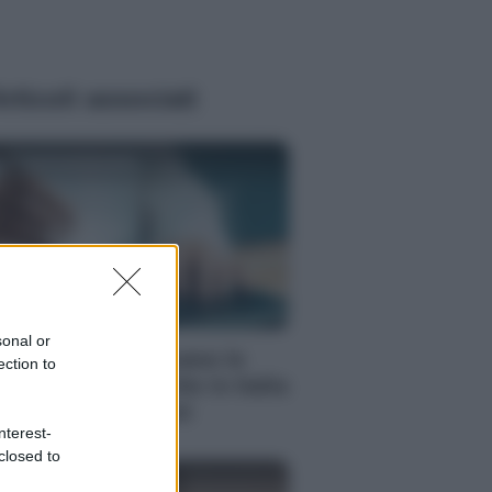
rticoli associati
enzia EvolutionAdv
PORATE LIFESTYLE
sonal or
nti anni fa nascevano le
ection to
iversità telematiche in Italia
azie ad UniMarconi
nterest-
closed to
enzia EvolutionAdv