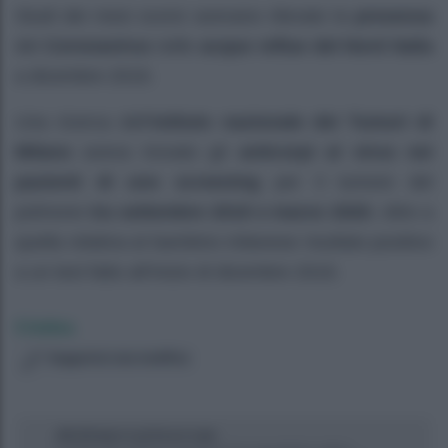
Studi dei mesi scorsi avevano rilevato la
presenza
del
Coronavirus
nelle
acque reflue del Nord Italia
a dicembre 2019.
Una ricerca dell’
Istituto nazionale dei Tumori di
Milano
aveva trovato gli
anticorpi al virus nei
pazienti di uno screening
per il tumore del
polmone
tra settembre 2019 e marzo 2020
, oltre a
quella relativa al bambino milanese risultato positivo
a un test fatto all’inizio di dicembre 2019.
Cristina
Suggerisci una modifica