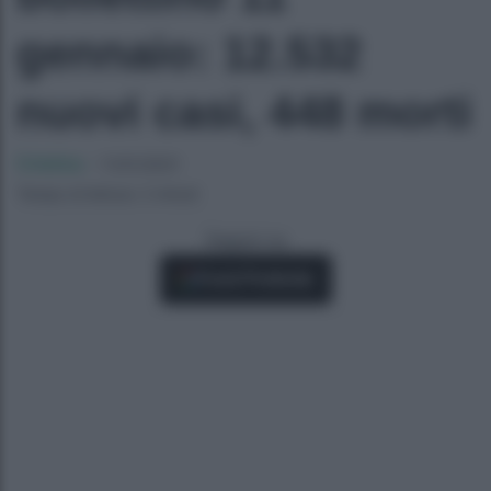
gennaio: 12.532
nuovi casi, 448 morti
Cristina
-
11/01/2021
Tempo di lettura: 2 minuti
Seguici su
Fonti Preferite