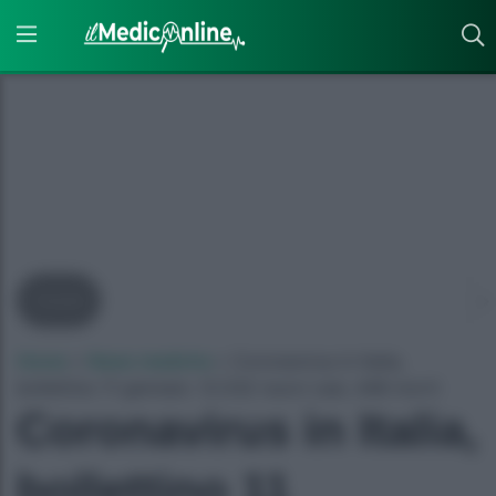
Covid
Home
»
News mediche
»
Coronavirus in Italia,
bollettino 11 gennaio: 12.532 nuovi casi, 448 morti
Coronavirus in Italia,
bollettino 11