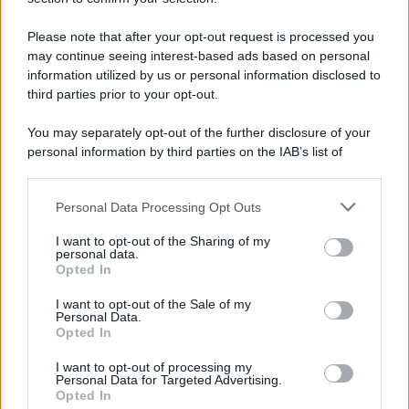
Bollettino covid oggi 3 gennaio 2022: contagi,
ricoveri e morti
Please note that after your opt-out request is processed you
may continue seeing interest-based ads based on personal
information utilized by us or personal information disclosed to
Camilla
third parties prior to your opt-out.
You may separately opt-out of the further disclosure of your
personal information by third parties on the IAB’s list of
downstream participants.
Personal Data Processing Opt Outs
This information may also be disclosed by us to third parties
on the IAB’s List of Downstream Participants that may further
I want to opt-out of the Sharing of my
disclose it to other third parties.
personal data.
Opted In
Please note that this website/app uses one or more Google
NEWS MEDICHE
services and may gather and store information including but
I want to opt-out of the Sale of my
Covid: come riattivare il Green Pass dopo
Personal Data.
not limited to your visit or usage behaviour. You may click to
Opted In
essersi contagiati
grant or deny consent to Google and its third-party tags to
use your data for below specified purposes in below Google
I want to opt-out of processing my
consent section.
Personal Data for Targeted Advertising.
Opted In
Lo sapevi che...