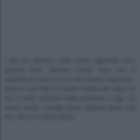
I dati del Ministero della Salute, aggiornati all’11
gennaio 2021, riportano 12.532 nuovi casi di
positività al Covid-19 su 91.656 tamponi esaminati. I
decessi sono 448. È il quadro relativo alle ultime 24
ore in Italia. Dall’inizio della pandemia a oggi, nel
nostro Paese, i contagi hanno superato quota 2.28
mln. Più di 79 mila le vittime.