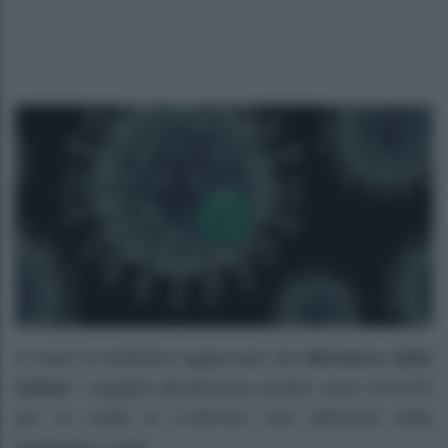
In base al bollettino aggiornato del
Ministero della
Salute
i soggetti attualmente positivi sono 575.979
per un totale di 2.289.021 casi dall’inizio della