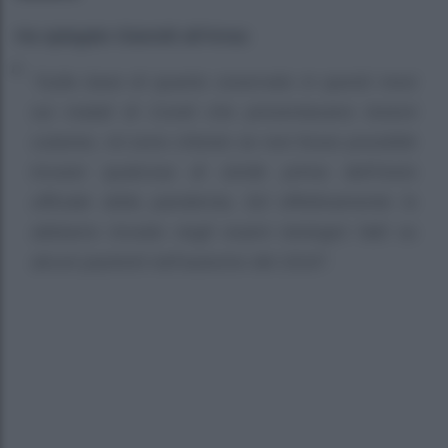
Ha spiegato Gianotti all’Ansa:
“Sulla base di quanto osservato in questi mesi
sui malati di Covid che presentavano lesioni
cutanee, mi sono chiesto se non fosse possibile
trovare qualcosa di simile prima dell’inizio
ufficiale della pandemia. Ed effettivamente lo
abbiamo trovato negli esami istologici fatti su
alcuni pazienti nell’autunno del 2019”.