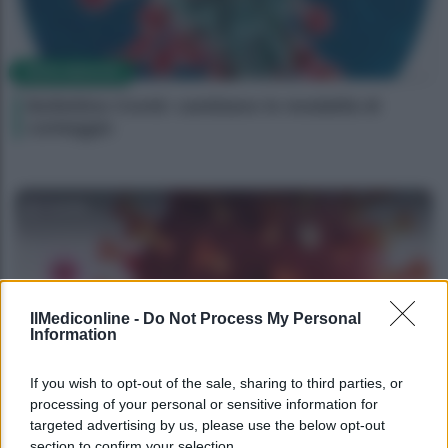
NEWS MEDICHE
Bollettino Covid: cambiano le modalità di
conteggio
Camilla
IlMediconline -
Do Not Process My Personal
Information
If you wish to opt-out of the sale, sharing to third parties, or
processing of your personal or sensitive information for
NEWS MEDICHE
targeted advertising by us, please use the below opt-out
section to confirm your selection.