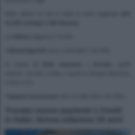
pandemia a oggi.
Nelle ultime 24 ore in Italia si sono registrati
altri
12.532 contagi e 448 decessi.
Le
vittime
salgono a 79.203.
I
dimessi/guariti
sono 1.633.839 (+16.035).
Di nuovo
in lieve aumento i ricoveri
, quelli
ordinari, 26.245 (+203), e quelli in terapia intensiva,
2.642 (+27).
I
tamponi processati
sono 27.983.049 (+91.656).
Trovato nuovo paziente 1 Covid
in Italia: donna milanese 25 anni