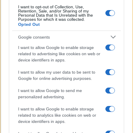
I want to opt-out of Collection, Use,
Retention, Sale, and/or Sharing of my
Avena ogni giorno: perché questo
Personal Data that Is Unrelated with the
Purposes for which it was collected.
cereale può migliorare davvero la
Opted Out
salute
Google consents
Dieta e tumori: quattro abitudini
I want to allow Google to enable storage
alimentari che possono aiutare a
related to advertising like cookies on web or
ridurre il rischio
device identifiers in apps.
Venti anni fa nascevano le università
I want to allow my user data to be sent to
Google for online advertising purposes.
telematiche in Italia grazie ad
UniMarconi
I want to allow Google to send me
personalized advertising.
I want to allow Google to enable storage
related to analytics like cookies on web or
device identifiers in apps.