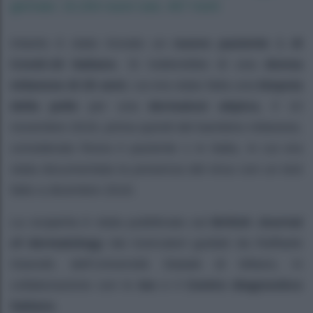
gennaio: 15.204 nuovi casi, 467 morti
Intanto è stato trovato un
nuovo paziente 1 di
Covid-19 italiano
. Si tratterebbe di una
donna
milanese di 25 anni
, cui era stata fatta una
biopsia
della pelle
per una
dermatosi atipica
, il 10
novembre 2019, prima quindi del bambino milanese,
considerato finora il paziente 1 in Italia, in cui era
stata documentata la presenza del virus con un test
fatto a dicembre 2019.
La scoperta è stata pubblicata sul
British Journal
of dermatology
dai ricercatori guidati da Raffaele
Gianotti, dell’Università Statale di Milano, in
collaborazione con lo
Ieo
e il
Centro diagnostico
italiano
.