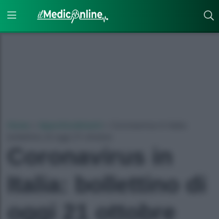
Home
»
Approfondimenti
»
Coronavirus in Italia:
bollettino di oggi 21 ottobre
Coronavirus in
Italia: bollettino di
oggi 21 ottobre