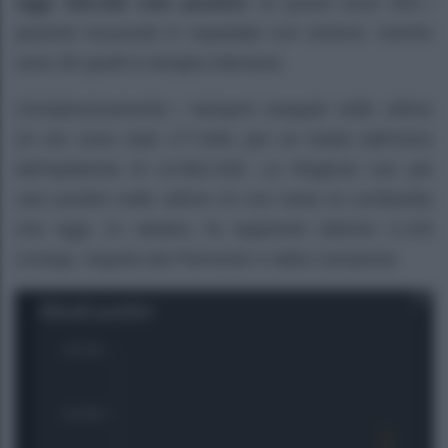
oggi 155.442 casi positivi:
di questi sono 503 i
pazienti ricoverati in ospedale con sintomi, mentre
sono 56 quelli in terapia intensiva.
Complessivamente i tamponi eseguiti nelle ultime
24 ore sono stati 177.848, per un totale dall’inizio
dell’epidemia di 13.962.029. La Regione con più
casi positivi nelle ultime 24 ore resta la Lombardia
che oggi, 21 ottobre, fa registrare ulteriori 4.125
contagi, seguita dal Piemonte e dalla Campania.