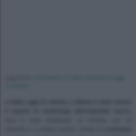
Coronavirus in Italia: bollettino di oggi
Leggi anche:
23 ottobre
I
n Italia, oggi 21 ottobre, a Milano è stato chiuso
il reparto di cardiologia dell’Ospedale Sacco
,
dove è stato individuato un focolaio con 20
infermieri e 1 medico positivi. Intanto la
Lombardia