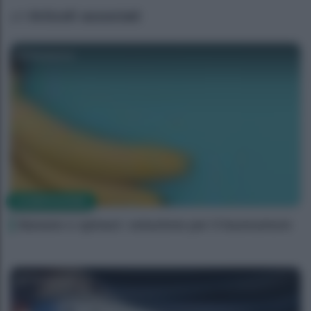
Articoli associati
Redazione
ALIMENTAZIONE
Banane e spinaci: soluzione per il buonumore
Redazione