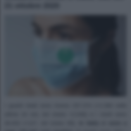
21 ottobre 2020
I guariti totali sono invece 257.374 (+2.369 nelle
ultime 24 ore, ieri erano +2.046) e i morti sono
36.832 (+127, ieri erano 89).
In Italia ci sono a