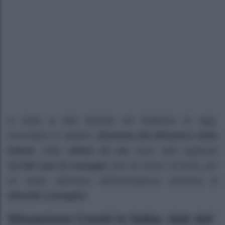
In base ai dati riportati nel bollettino di oggi,
mercoledì 21 ottobre,
diramato dal Ministero della
Salute
, nelle
ultime 24 ore
sono stati registrati
15.199 casi di contagio
(ieri ne erano 10.874), per
un totale dall’inizio dell’emergenza sanitaria di
449.648 contagiati.
Situazione Covid in Italia: dati del