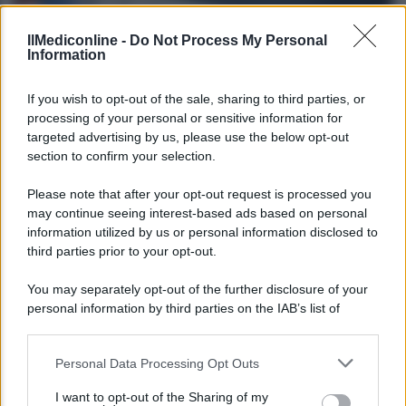
IlMediconline -
Do Not Process My Personal
Information
If you wish to opt-out of the sale, sharing to third parties, or
processing of your personal or sensitive information for
targeted advertising by us, please use the below opt-out
APPROFONDIMENTI
section to confirm your selection.
Jelqing: come allungare gli “organi” maschili
Please note that after your opt-out request is processed you
may continue seeing interest-based ads based on personal
information utilized by us or personal information disclosed to
third parties prior to your opt-out.
Redazione
You may separately opt-out of the further disclosure of your
personal information by third parties on the IAB’s list of
downstream participants.
Personal Data Processing Opt Outs
This information may also be disclosed by us to third parties
on the IAB’s List of Downstream Participants that may further
I want to opt-out of the Sharing of my
disclose it to other third parties.