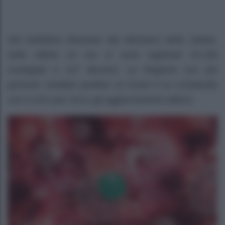
Nel bollettino diramato dal Ministero della Salute,
nelle ultime 24 ore si sono registrati 15.199
contagiati e 127 decessi. La Regione con più
persone risultate positive al Covid è la Lombardia
con 4.125 casi. Ecco gli aggiornamenti odierni.