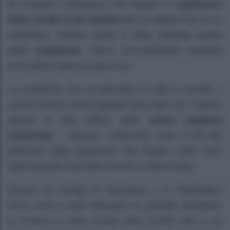
ha emesso l’ordinanza che impone il
coprifuoco
dalle 23 alle 5 del mattino
dal 22 ottobre fino al 13
novembre. Stessa scelta è stata adottata anche
dalla
Campania
. Nuovi provvedimenti regionali
sono attesi nelle prossime ore.
La pandemia sta accelerando in tutto il mondo. I
casi di Covid a livello globale sono oltre 40,7 milioni,
stando ai dati diffusi dalla
Johns Hopkins
University
. I decessi confermati sono 1.120.490
dall’inizio della pandemia. Nel Regno Unito sono
state imposte restrizioni severe a Manchester.
Record di contagi in Germania e in Repubblica
Ceca, dove è stato stanziato un parziale lockdown.
In Francia si sono contati oltre 20.000 casi in un