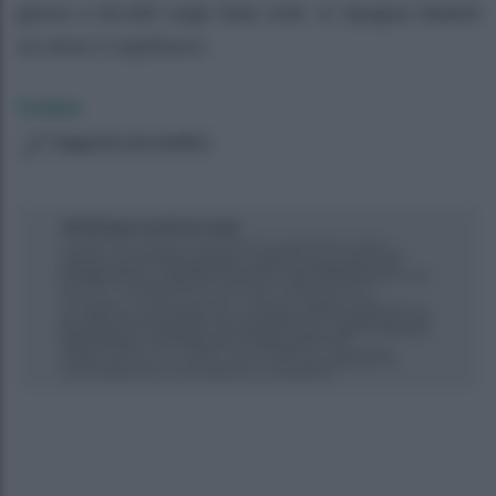
giorno e 60.000 negli Stati Uniti. In Spagna Madrid
va verso il coprifuoco.
Cristina
Suggerisci una modifica