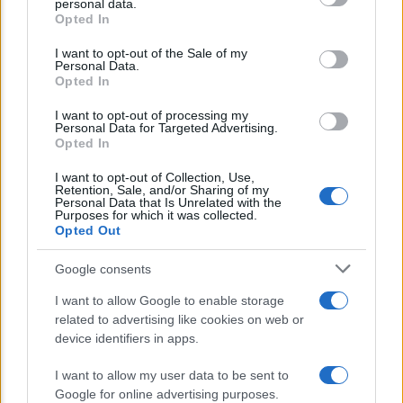
personal data.
Opted In
Please note that this website/app uses one or more Google
APPROFONDIMENTI
services and may gather and store information including but
I want to opt-out of the Sale of my
Ghiandole surrenali: dove sono e a cosa
Personal Data.
not limited to your visit or usage behaviour. You may click to
Opted In
servono
grant or deny consent to Google and its third-party tags to
use your data for below specified purposes in below Google
I want to opt-out of processing my
consent section.
Personal Data for Targeted Advertising.
Opted In
Lo sapevi che...
I want to opt-out of Collection, Use,
Retention, Sale, and/or Sharing of my
Avena ogni giorno: perché questo
Personal Data that Is Unrelated with the
Purposes for which it was collected.
cereale può migliorare davvero la
Opted Out
salute
Google consents
Dieta e tumori: quattro abitudini
I want to allow Google to enable storage
alimentari che possono aiutare a
related to advertising like cookies on web or
ridurre il rischio
device identifiers in apps.
I want to allow my user data to be sent to
Venti anni fa nascevano le università
Google for online advertising purposes.