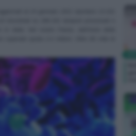
Ca
 aggiornati al 23 gennaio 2021 riportano 13.331
-19 riscontrati su 286.331 tamponi processati e
in Italia. Nel nostro Paese, dall’inizio della
 superato quota 2.4 milioni. Oltre 85 mila le
NEW
Bo
ge
ri
Ca