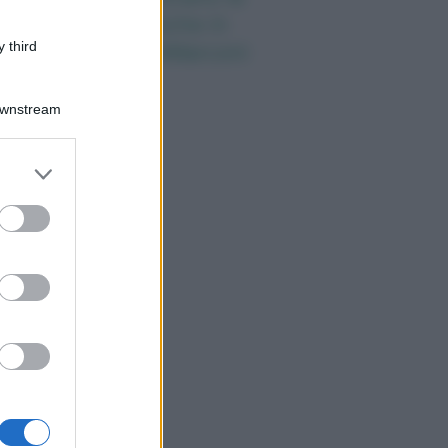
iversità telematiche in
 third
alia grazie ad UniMarconi
Downstream
er and store
to grant or
ed purposes