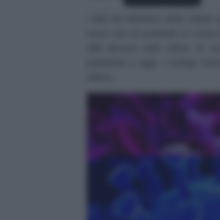
I dati del Ministero della Salute
nuovi casi di positività al Covid
488 decessi nelle ultime 24 ore 
pandemia a oggi, i contagi hanno
vittime.