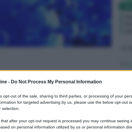
NEW
Co
Gr
co
L
Av
qu
mi
ine -
Do Not Process My Personal Information
Di
to opt-out of the sale, sharing to third parties, or processing of your per
ab
formation for targeted advertising by us, please use the below opt-out s
po
 selection.
ri
 that after your opt-out request is processed you may continue seeing i
ased on personal information utilized by us or personal information dis
Ve