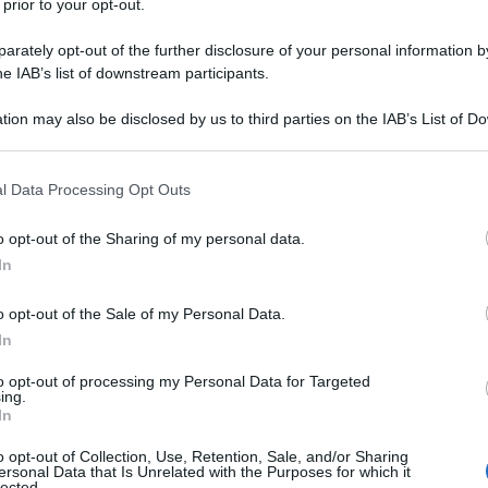
 prior to your opt-out.
un
rately opt-out of the further disclosure of your personal information by
It
he IAB’s list of downstream participants.
tion may also be disclosed by us to third parties on the IAB’s List of 
l
Ministero della Salute
, i soggetti attualmente
 that may further disclose it to other third parties.
r un totale di 2.455.185 di casi dall’inizio della
 that this website/app uses one or more Google services and may gath
l Data Processing Opt Outs
including but not limited to your visit or usage behaviour. You may click 
 to Google and its third-party tags to use your data for below specifi
o opt-out of the Sharing of my personal data.
ogle consent section.
aese si sono registrati
13.331 nuovi contagi
e
In
o opt-out of the Sale of my Personal Data.
2.
In
to opt-out of processing my Personal Data for Targeted
.189 (+16.062).
ing.
In
sia quelli ordinari, 23.789 (-292), sia quelli in
o opt-out of Collection, Use, Retention, Sale, and/or Sharing
ersonal Data that Is Unrelated with the Purposes for which it
lected.