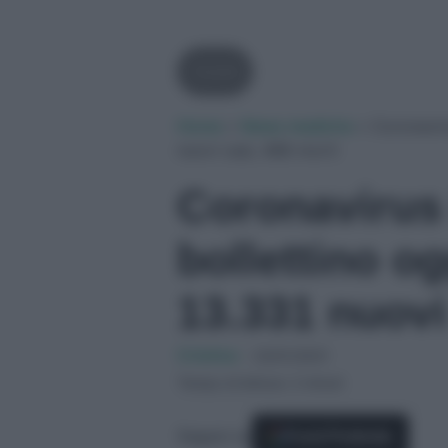
Covid
Home
»
News mediche
»
Coronaviru
nuovi casi, 488 morti
Coronavirus i
bollettino o
13.331 nuovi
Cristina
-
23/01/2021
Tempo di lettura: 2 minuti
Seguici su
Fonti Preferite