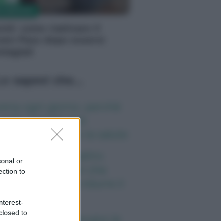
S MEDICHE
vid: come riattivare il
een Pass dopo essersi
ntagiati
o sapevi che...
ena ogni giorno: perché
esto cereale può
gliorare davvero la salute
eta e tumori: quattro
sonal or
itudini alimentari che
ection to
ssono aiutare a ridurre il
schio
nterest-
closed to
nti anni fa nascevano le