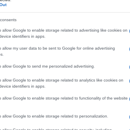
Out
 30.717.824 (+286.331).
consents
ovid: più letale?
o allow Google to enable storage related to advertising like cookies on
evice identifiers in apps.
o allow my user data to be sent to Google for online advertising
s.
to allow Google to send me personalized advertising.
o allow Google to enable storage related to analytics like cookies on
evice identifiers in apps.
o allow Google to enable storage related to functionality of the website
o allow Google to enable storage related to personalization.
o allow Google to enable storage related to security, including