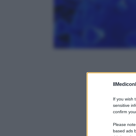
IlMediconl
If you wish 
sensitive in
confirm your
Please note
based ads b