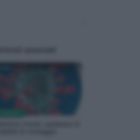
rticoli associati
milla
S MEDICHE
llettino Covid: cambiano le
dalità di conteggio