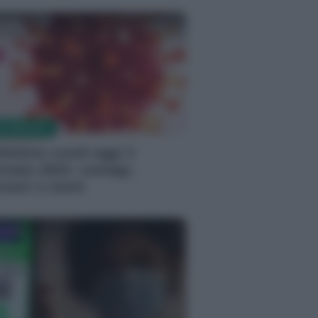
milla
S MEDICHE
llettino covid oggi 3
nnaio 2022: contagi,
coveri e morti
milla