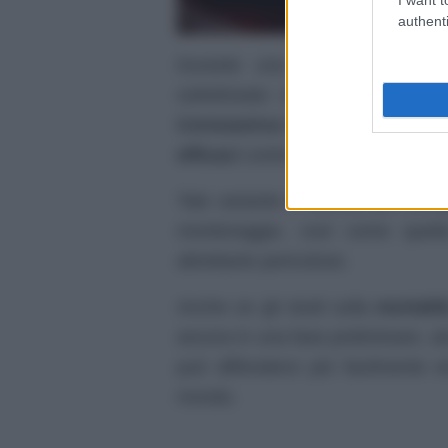
authenti
Durante una conferenza sta
sottolineato che, al momento, g
Coronavirus B117
dimostrerebbe
efficaci
contro di essa.
Tale variante è ritenuta più cont
monitoraggio, così come quel
altrettanto pericolose.
Anche se gli studi sulla
mortali
ancora in una fase preliminare, a
può diffondersi più facilmente e
mondo.