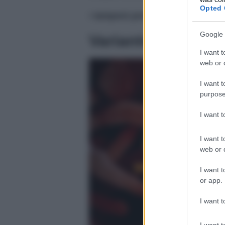
Opted 
I
tamponi processati
sono finora
Google 
Variante inglese C
I want t
web or d
I want t
purpose
I want 
I want t
web or d
I want t
or app.
I want t
I want t