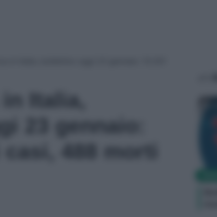
s in Italia, bollettino oggi 23 gennaio: 13.331
A
n Italia,
Ca
ggi 23 gennaio:
 casi, 488 morti
NEW
Bo
mo