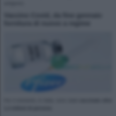
antigenici.
Vaccino Covid, da fine gennaio
fornitura di nuovo a regime
Per il momento, in Italia, sono state
vaccinate oltre
1,3 milioni di persone
.