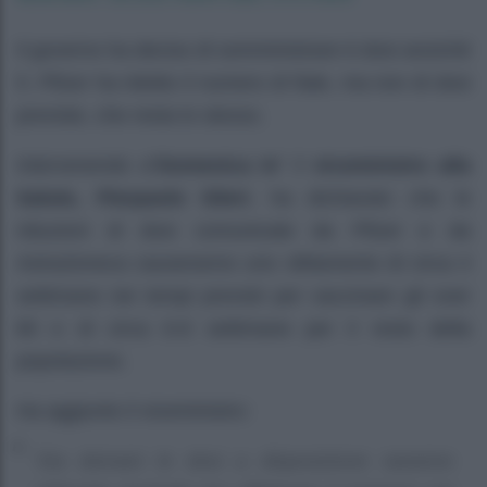
Il governo ha deciso di somministrare 6 dosi anziché
5. Pfizer ha ridotto il numero di fiale, ma non di dosi
previste, che resta lo stesso.
Intervenendo a“
Domenica In
” il
viceministro alla
Salute, Pierpaolo Sileri
, ha dichiarato che le
riduzioni di dosi comunicate da Pfizer e da
AstraZeneca causeranno uno slittamento di circa 4
settimane nei tempi previsti per vaccinare gli over
80 e di circa 6-8 settimane per il resto della
popolazione.
Ha aggiunto il viceministro:
“Da domani le dosi a disposizione saranno