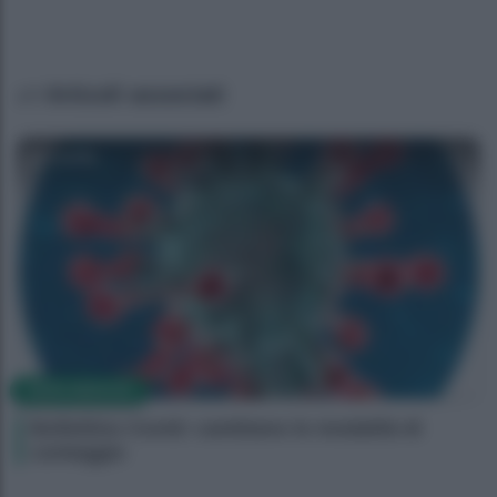
Articoli associati
Camilla
NEWS MEDICHE
Bollettino Covid: cambiano le modalità di
conteggio