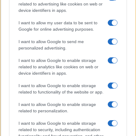
alimentari che possono aiutare a
related to advertising like cookies on web or
ridurre il rischio
device identifiers in apps.
I want to allow my user data to be sent to
Venti anni fa nascevano le università
Google for online advertising purposes.
telematiche in Italia grazie ad
UniMarconi
I want to allow Google to send me
personalized advertising.
I want to allow Google to enable storage
related to analytics like cookies on web or
device identifiers in apps.
I want to allow Google to enable storage
related to functionality of the website or app.
CHI SIAMO
CONTATTI
I want to allow Google to enable storage
related to personalization.
© 2026 - ILMEDICONLINE.IT - P.IVA 04827280654
I want to allow Google to enable storage
Privacy e Notifiche
related to security, including authentication