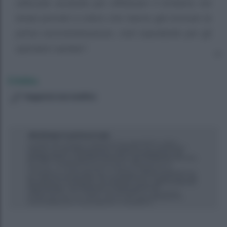
utilizzate anzitutto per effettuare il richiamo nei
tempi previsti a coloro che hanno già ricevuto la
prima somministrazione, cioè soprattutto per gli
operatori sanitari”.
Cristina
Suggerisci una modifica