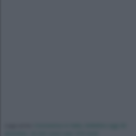
Coronavirus in Italia, bollettino oggi 30
Leggi anche:
dicembre: 16.202 nuovi casi, 575 morti