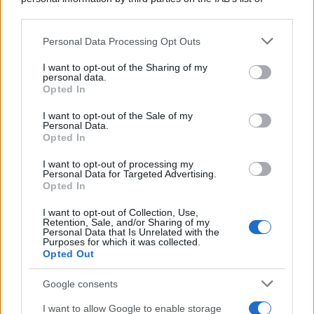
downstream participants.
Personal Data Processing Opt Outs
This information may also be disclosed by us to third parties
on the IAB’s List of Downstream Participants that may further
I want to opt-out of the Sharing of my
disclose it to other third parties.
personal data.
Opted In
Please note that this website/app uses one or more Google
NEWS MEDICHE
services and may gather and store information including but
I want to opt-out of the Sale of my
Covid: come riattivare il Green Pass dopo
Personal Data.
not limited to your visit or usage behaviour. You may click to
Opted In
essersi contagiati
grant or deny consent to Google and its third-party tags to
use your data for below specified purposes in below Google
I want to opt-out of processing my
consent section.
Personal Data for Targeted Advertising.
Opted In
Lo sapevi che...
I want to opt-out of Collection, Use,
Retention, Sale, and/or Sharing of my
Avena ogni giorno: perché questo
Personal Data that Is Unrelated with the
Purposes for which it was collected.
cereale può migliorare davvero la
Opted Out
salute
Google consents
Dieta e tumori: quattro abitudini
I want to allow Google to enable storage