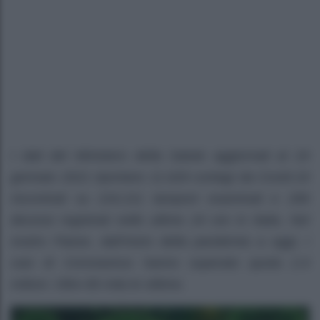
I dati del Ministero della Salute aggiornati al 24
gennaio 2021 riportano 11.629 contagi da Covid-19
riscontrati su 216.211 tamponi esaminati e 299
decessi registrati nelle ultime 24 ore in Italia. Nel
nostro Paese, dall’inizio della pandemia a oggi, i
casi di Coronavirus hanno superato quota 2.4
milioni. Oltre 85 mila le vittime.