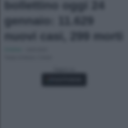
bollettino oggi 24
gennaio: 11.629
nuovi casi, 299 morti
Cristina
-
24/01/2021
Tempo di lettura: 2 minuti
Seguici su
Fonti Preferite