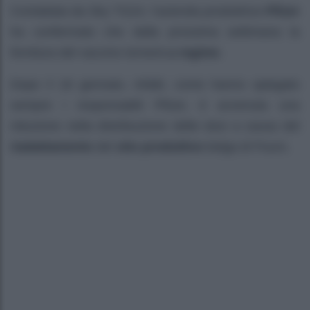
Contattata da Sky TG24, l’azienda produttrice
Pfizer
ha confermato che dalla prossima settimana la
fornitura del vaccino tornerà
a
regime
.
Dopo il 18 gennaio, infatti, come hanno spiegato
sempre i responsabili Pfizer, è avvenuta una
riduzione nella distribuzione delle dosi a causa del
riadattamento
del
sito produttivo
belga di Puurs.