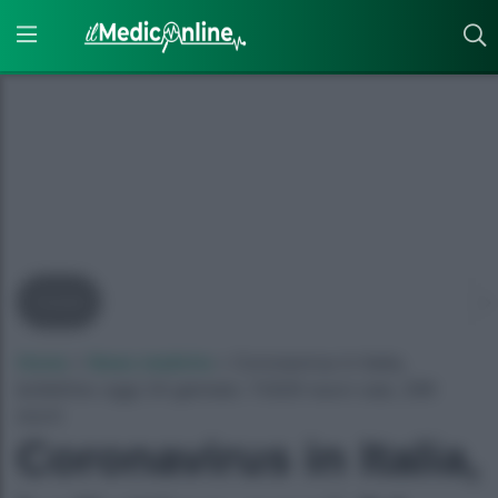
Covid
Home
»
News mediche
»
Coronavirus in Italia,
bollettino oggi 24 gennaio: 11.629 nuovi casi, 299
morti
Coronavirus in Italia,