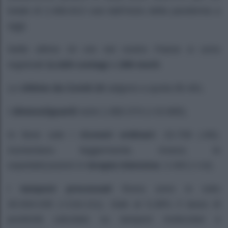
totale di 2.466.813 casi dall’inizio della pandemia a
oggi.
Nelle ultime 24 ore nel nostro Paese si sono
registrat
i 11.629 contagi
e
299 morti
.
Le
vittime da Covid-19
salgono a quota 85.461.
I
dimessi/guariti
sono 1.882.074 (+10.885).
In lieve calo i
ricoveri ordinari:
23.709 (-80).
Aumentano leggermente, invece, le
ospedalizzazioni in
terapia
intensiva
: 2.400 (+14).
I
tamponi processati
finora sono in tutto
30.934.035 (+216.211). Sale al 5,38% il tasso di
positività calcolato su tamponi molecolari e