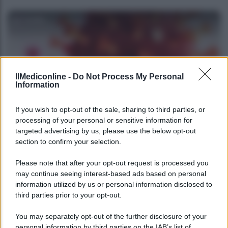
Camilla
IlMediconline -
Do Not Process My Personal
Information
If you wish to opt-out of the sale, sharing to third parties, or
processing of your personal or sensitive information for
NEWS MEDICHE
targeted advertising by us, please use the below opt-out
section to confirm your selection.
Bollettino covid oggi 3 gennaio 2022: contagi,
ricoveri e morti
Please note that after your opt-out request is processed you
may continue seeing interest-based ads based on personal
information utilized by us or personal information disclosed to
third parties prior to your opt-out.
Camilla
You may separately opt-out of the further disclosure of your
personal information by third parties on the IAB’s list of