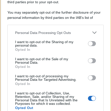
third parties prior to your opt-out.
Camilla
You may separately opt-out of the further disclosure of your
personal information by third parties on the IAB’s list of
downstream participants.
Personal Data Processing Opt Outs
This information may also be disclosed by us to third parties
on the IAB’s List of Downstream Participants that may further
I want to opt-out of the Sharing of my
disclose it to other third parties.
personal data.
Opted In
Please note that this website/app uses one or more Google
NEWS MEDICHE
services and may gather and store information including but
I want to opt-out of the Sale of my
Covid: come riattivare il Green Pass dopo
Personal Data.
not limited to your visit or usage behaviour. You may click to
Opted In
essersi contagiati
grant or deny consent to Google and its third-party tags to
use your data for below specified purposes in below Google
I want to opt-out of processing my
consent section.
Personal Data for Targeted Advertising.
Opted In
Lo sapevi che...
I want to opt-out of Collection, Use,
Retention, Sale, and/or Sharing of my
Avena ogni giorno: perché questo
Personal Data that Is Unrelated with the
Purposes for which it was collected.
cereale può migliorare davvero la
Opted Out