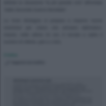
definito la situazione “la più grande crisi” affrontata
“dalla Seconda Guerra Mondiale”.
La Gran Bretagna si prepara a imporre nuove
restrizioni per coloro che arrivano dall’estero.
Intanto, nelle ultime 24 ore, è tornato a salire il
numero di vittime, pari a 1.631.
Cristina
Suggerisci una modifica