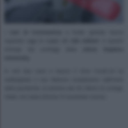
I
casi di Coronavirus
a livello globale hanno
superato oggi la soglia dei
100 milioni
: è quanto
emerge dai conteggi della
Johns Hopkins
University
.
In soli due mesi e mezzo il virus Covid-19 ha
raddoppiato il suo bilancio complessivo dall’inizio
della pandemia: la barriera dei 50 milioni di contagi,
infatti, era stata infranta l’8 novembre scorso.