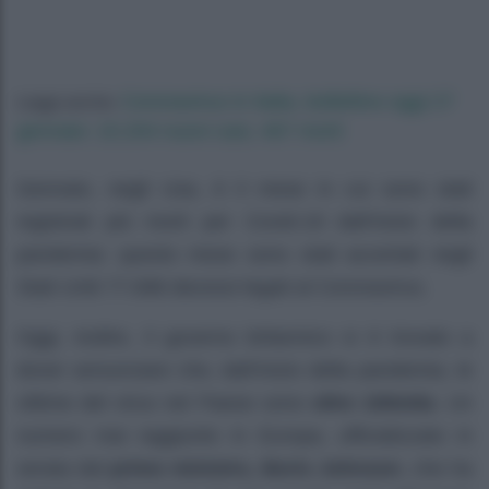
Coronavirus in Italia, bollettino oggi 27
Leggi anche:
gennaio: 15.204 nuovi casi, 467 morti
Gennaio, negli Usa, è il mese in cui sono stati
registrati più morti per Covid-19 dall’inizio della
pandemia: questo mese sono stati accertati negli
Stati Uniti 77.698 decessi legati al Coronavirus.
Oggi, inoltre, il governo britannico si è trovato a
dover annunciare che, dall’inizio della pandemia, le
vittime del virus nel Paese sono
oltre 100mila
. Un
numero mai raggiunto in Europa, ufficializzato in
serata dal
primo ministro, Boris Johnson
, che ha