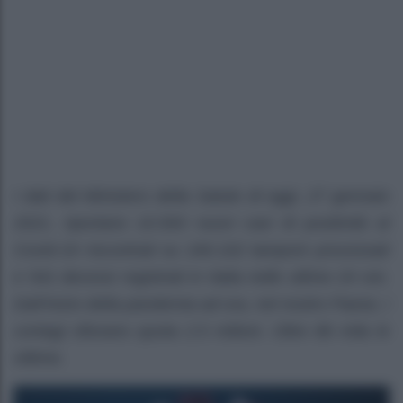
I dati del Ministero della Salute di oggi, 27 gennaio
2021, riportano 10.593 nuovi casi di positività al
Covid-19 riscontrati su 240.102 tamponi processati
e 541 decessi registrati in Italia nelle ultime 24 ore.
Dall’inizio della pandemia ad ora, nel nostro Paese, i
contagi sfiorano quota 2.5 milioni. Oltre 86 mila le
vittime.