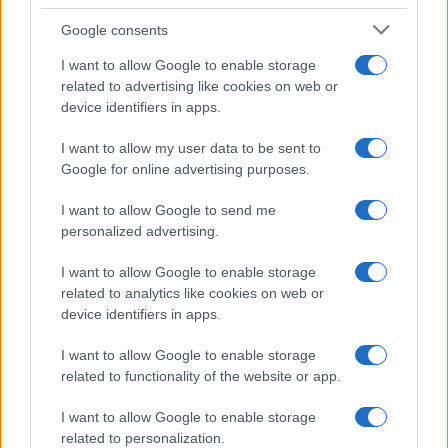
salute
Google consents
Dieta e tumori: quattro abitudini
I want to allow Google to enable storage
alimentari che possono aiutare a
related to advertising like cookies on web or
ridurre il rischio
device identifiers in apps.
I want to allow my user data to be sent to
Venti anni fa nascevano le università
Google for online advertising purposes.
telematiche in Italia grazie ad
UniMarconi
I want to allow Google to send me
personalized advertising.
I want to allow Google to enable storage
related to analytics like cookies on web or
device identifiers in apps.
I want to allow Google to enable storage
related to functionality of the website or app.
CHI SIAMO
CONTATTI
I want to allow Google to enable storage
related to personalization.
© 2026 - ILMEDICONLINE.IT - P.IVA 04827280654