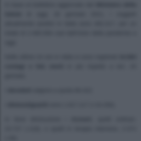
In base al bollettino aggiornato del
Ministero della
Salute
di oggi, 26 gennaio 2021, i soggetti
attualmente positivi in Italia sono 482.417, per un
totale di 2.485.956 casi dall’inizio della pandemia a
oggi.
Nelle ultime 24 ore in Italia si sono registrati
10.593
contagi e 541 morti
in più rispetto a ieri, 25
gennaio.
I
deceduti
salgono a quota 86.422.
I
dimessi/guariti
sono 1.917.117 (+19.256).
In lieve diminuzione i
ricoveri
, quelli ordinari,
23.727 (-118), e quelli in terapia intensiva, 2.372
(-49).