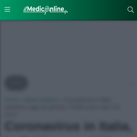
Covid
Home
»
News mediche
»
Coronavirus in Italia,
bollettino oggi 26 gennaio: 10.593 nuovi casi, 541
morti
Coronavirus in Italia,