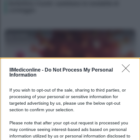
Bollettino Covid: cambiano le modalità di
conteggio
Camilla
IlMediconline -
Do Not Process My Personal
Information
If you wish to opt-out of the sale, sharing to third parties, or
processing of your personal or sensitive information for
NEWS MEDICHE
targeted advertising by us, please use the below opt-out
section to confirm your selection.
Bollettino covid oggi 3 gennaio 2022: contagi,
ricoveri e morti
Please note that after your opt-out request is processed you
may continue seeing interest-based ads based on personal
information utilized by us or personal information disclosed to