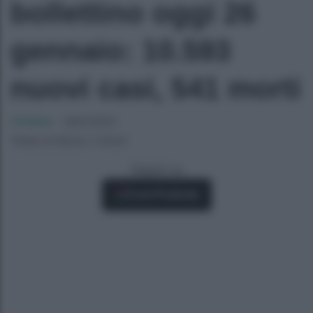
bollettino oggi 26
gennaio: 10.593
nuovi casi, 541 morti
Cristina
-
26/01/2021
Tempo di lettura: 2 minuti
Seguici su
Fonti Preferite