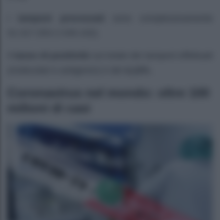
I
tamponi processati
sono complessivamente
31.317.253 (+240.102).
Il
tasso di positività
sul totale dei tamponi effettuati
(molecolari e antigenici) è del
4,12%
.
Coronavirus nel mondo: oltre 100
milioni di casi