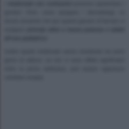
I
medicinali con cortisonici
possono spaventare i
genitori. Però, come spiegano i dermatologi, va
tenuto presente che per questo genere di farmaci si
scelgono
principi attivi a bassa potenza e adatti
all’uso pediatrico
.
Inoltre questi medicinali vanno monitorati nei primi
giorni di utilizzo: se non ci sono effetti significativi
entro la prima settimana, può essere opportuno
cambiare terapia.