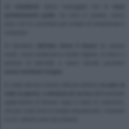
Gli
emollienti
vanno maneggiati con le
mani
perfettamente pulite
. Se sono in vasetto, vanno
presi con un cucchiaino per evitare di contaminare il
contenuto.
Si stendono
dall’alto verso il basso
(in questo
modo, come evidenzia lo studio inglese, si riduce il
pericolo di follicoliti) e vanno lasciati assorbire
senza strofinare troppo
.
Di solito devono essere utilizzati almeno
un paio di
volte al giorno
,
a distanza di un’ora
dall’eventuale
applicazione di farmaci topici a base di cortisonici,
che per molti sono la terapia standard per i momenti
in cui i sintomi sono più evidenti.