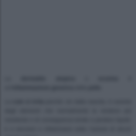
La
dermatite atopica
o
eczema
è
un’
infiammazione generica
della
pelle
.
La
cute si irrita
perché, sin dalla nascita, è carente
degli elementi che normalmente la rendono più
resistente e di conseguenza tende a perdere liquidi,
e a seccarsi e infiammarsi sotto l’azione di alcuni