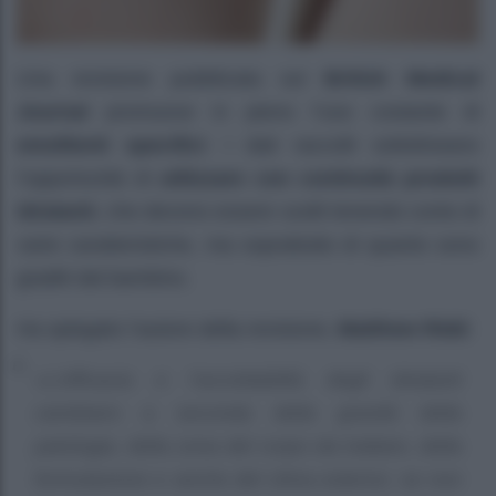
Una revisione pubblicata sul
British Medical
Journal
promuove in pieno l’uso costante di
emollienti specifici
: i dati raccolti sottolineano
l’opportunità di
utilizzare con continuità prodotti
idratanti
, che devono essere scelti tenendo conto di
varie caratteristiche, ma soprattutto di quanto sono
graditi dal bambino.
Ha spiegato l’autore della revisione,
Matthew Ridd
:
«L’efficacia e l’accettabilità degli idratanti
cambiano a seconda della gravità della
patologia, della zona del corpo da trattare, della
formulazione e anche del clima esterno: se non