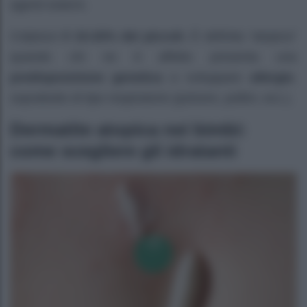
agenti esterni.
Colpisce
il 15-20% dei piccoli.
È definita “atopica”
quando chi ne è affetto presenta una
predisposizione genetica
a sviluppare
allergie
,
soprattutto di tipo respiratorio (polvere, pollini, ecc.).
Dermatite atopica nei bimbi:
come scegliere gli idratanti