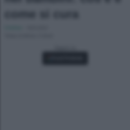
come si cura
Cristina
-
19/01/2021
Tempo di lettura: 3 minuti
Seguici su
Fonti Preferite