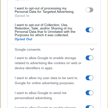
grant or deny consent to Google and its third-party tags to
NEWS MEDICHE
use your data for below specified purposes in below Google
I want to opt-out of processing my
Covid: come riattivare il Green Pass dopo
consent section.
Personal Data for Targeted Advertising.
essersi contagiati
Opted In
I want to opt-out of Collection, Use,
Retention, Sale, and/or Sharing of my
Personal Data that Is Unrelated with the
Lo sapevi che...
Purposes for which it was collected.
Opted Out
Avena ogni giorno: perché questo
Google consents
cereale può migliorare davvero la
I want to allow Google to enable storage
salute
related to advertising like cookies on web or
device identifiers in apps.
Dieta e tumori: quattro abitudini
alimentari che possono aiutare a
I want to allow my user data to be sent to
ridurre il rischio
Google for online advertising purposes.
I want to allow Google to send me
Venti anni fa nascevano le università
personalized advertising.
telematiche in Italia grazie ad
I want to allow Google to enable storage