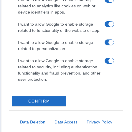
UniMarconi
related to analytics like cookies on web or
device identifiers in apps.
I want to allow Google to enable storage
related to functionality of the website or app.
I want to allow Google to enable storage
related to personalization.
CHI SIAMO
CONTATTI
I want to allow Google to enable storage
related to security, including authentication
© 2026 - ILMEDICONLINE.IT - P.IVA 04827280654
functionality and fraud prevention, and other
user protection.
Privacy e Notifiche
Preferenze privacy
CONFIRM
Mappa del sito
Data Deletion
Data Access
Privacy Policy