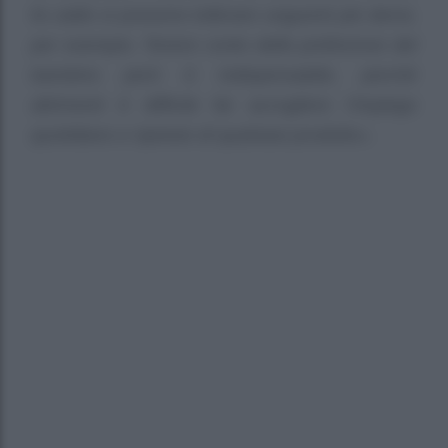
fa caldo si possono tollerare unguenti più densi,
per esempio. Tenere conto delle preferenze del
bambino però è indispensabile, perché
altrimenti è difficile far accogliere l’impiego
quotidiano e ripetuto di qualsiasi prodotto».