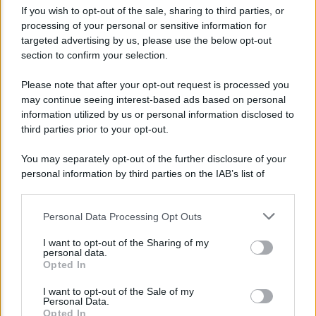
If you wish to opt-out of the sale, sharing to third parties, or
processing of your personal or sensitive information for
targeted advertising by us, please use the below opt-out
section to confirm your selection.
NEWS MEDICHE
Please note that after your opt-out request is processed you
may continue seeing interest-based ads based on personal
Bollettino covid oggi 3 gennaio 2022: contagi,
information utilized by us or personal information disclosed to
ricoveri e morti
third parties prior to your opt-out.
You may separately opt-out of the further disclosure of your
personal information by third parties on the IAB’s list of
Camilla
downstream participants.
Personal Data Processing Opt Outs
This information may also be disclosed by us to third parties
on the IAB’s List of Downstream Participants that may further
I want to opt-out of the Sharing of my
disclose it to other third parties.
personal data.
Opted In
Please note that this website/app uses one or more Google
services and may gather and store information including but
I want to opt-out of the Sale of my
Personal Data.
not limited to your visit or usage behaviour. You may click to
Opted In