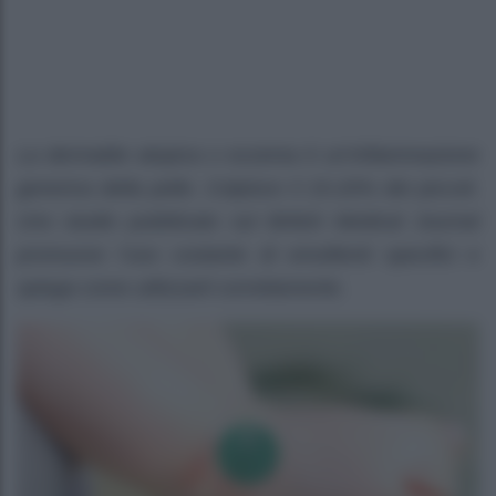
La dermatite atopica o eczema è un’infiammazione
generica della pelle. Colpisce il 15-20% dei piccoli.
Uno studio pubblicato sul British Medical Journal
promuove l’uso costante di emollienti specifici e
spiega come utilizzarli correttamente.