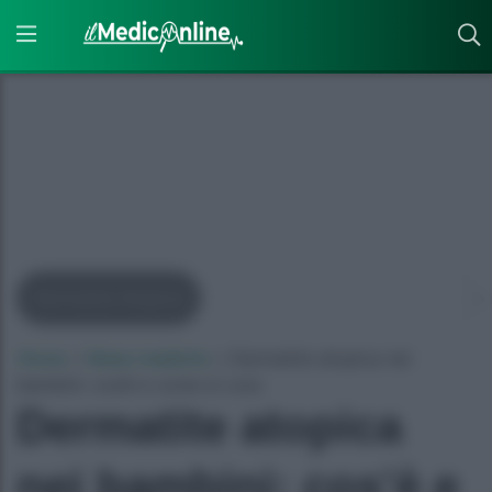
Dermatite Atopica
Home
»
News mediche
»
Dermatite atopica nei
bambini: cos’è e come si cura
Dermatite atopica
nei bambini: cos’è e