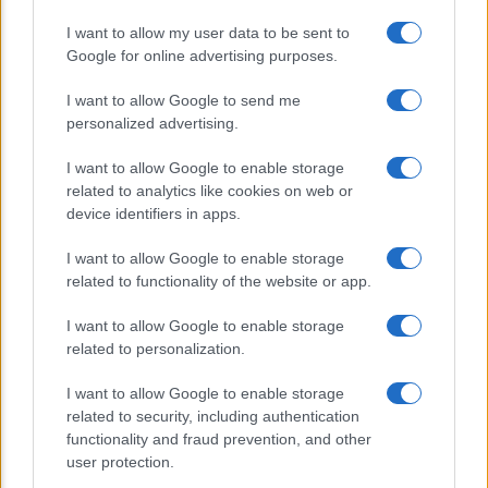
Venti anni fa nascevano le università
I want to allow my user data to be sent to
Google for online advertising purposes.
telematiche in Italia grazie ad
UniMarconi
I want to allow Google to send me
personalized advertising.
I want to allow Google to enable storage
related to analytics like cookies on web or
device identifiers in apps.
I want to allow Google to enable storage
related to functionality of the website or app.
CHI SIAMO
CONTATTI
I want to allow Google to enable storage
related to personalization.
© 2026 - ILMEDICONLINE.IT - P.IVA 04827280654
I want to allow Google to enable storage
Privacy e Notifiche
related to security, including authentication
functionality and fraud prevention, and other
Preferenze privacy
user protection.