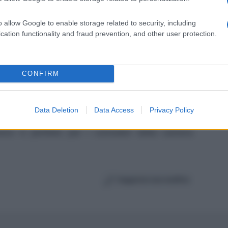
 per cuscini pouf e poltrone.
Ve
o allow Google to enable storage related to security, including
un
di allegria con un intenso
verde brillante
che
cation functionality and fraud prevention, and other user protection.
It
 nel rivestimento della doccia che come
CONFIRM
un aspetto moderno e contemporaneo se
i e complementi di colore blu. Per le
camerette
Data Deletion
Data Access
Privacy Policy
no forti, dal celeste fino a tutte le sfumature
nvece è perfetto per i comodini della camera
Suggerisci una modifica