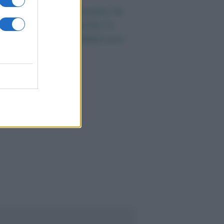
nti anni fa nascevano le
iversità telematiche in
alia grazie ad UniMarconi