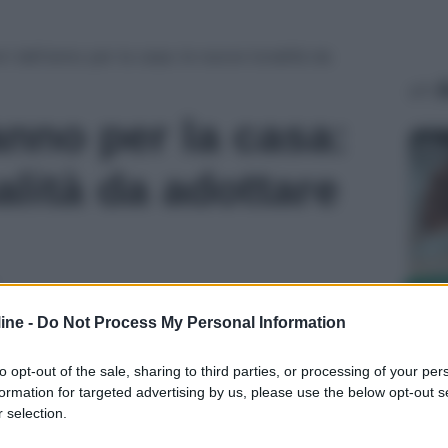
ori dell'anno per la casa: le nuove tonalità da
A
'anno per la casa:
Ag
alità da adottare
COR
ine -
Do Not Process My Personal Information
Ve
un
to opt-out of the sale, sharing to third parties, or processing of your per
gr
formation for targeted advertising by us, please use the below opt-out s
 selection.
Ag