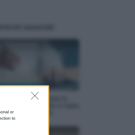
rticoli associati
enzia EvolutionAdv
PORATE LIFESTYLE
nti anni fa nascevano le
iversità telematiche in Italia
sonal or
azie ad UniMarconi
ection to
enzia EvolutionAdv