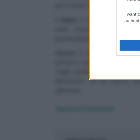
per le tende della
cucina
ma anche
I want t
Il
bagno
si veste di eleganza e 
authenti
potrà essere utilizzato sia
pavimentazione.
Camere e corridoio
assumono 
all’interno vengono inseriti mobil
meglio preferire delle nuance me
dell’azzurro. Un blu intenso i
padronale.
Agenzia EvolutionAdv