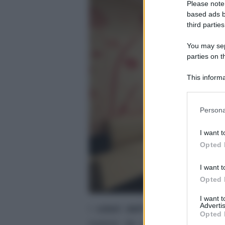
Please note
based ads b
third parties
You may sepa
parties on t
This informa
Participants
Please note
Persona
information 
deny consent
I want t
in below Go
Opted 
I want t
Opted 
I want 
Advertis
I
colori dell’anno per la casa
Opted 
nuance da preferire sono qui