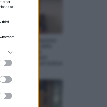
nterest-
closed to
 third
PORATE LIFESTYLE
Downstream
 fiduciarie di emanazione
ncaria a supporto delle
er and store
erazioni di finanza
to grant or
aordinaria e riassetti
ed purposes
cietari: intervista ad Andrea
 Bari
enzia EvolutionAdv