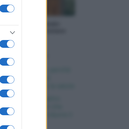
PORATE LIFESTYLE
redamento artigianale:
zzi unici che raccontano
orie
o sapevi che...
ena ogni giorno: perché
esto cereale può
gliorare davvero la salute
eta e tumori: quattro
itudini alimentari che
ssono aiutare a ridurre il
schio