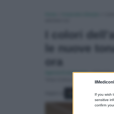
Home
»
Corporate Lifestyle
»
I col
adottare ora
I colori dell
le nuove ton
ora
Agenzia EvolutionAdv
-
09/04/2024
Tempo di lettura: 2 minuti
IlMediconl
Seguici su
Fonti Preferite
If you wish 
sensitive in
confirm your