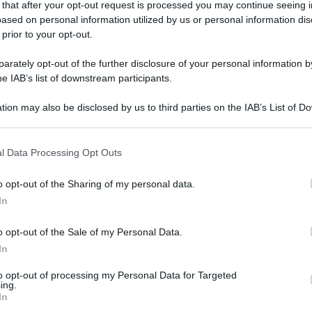
 that after your opt-out request is processed you may continue seeing i
ased on personal information utilized by us or personal information dis
 prior to your opt-out.
rately opt-out of the further disclosure of your personal information by
he IAB’s list of downstream participants.
COR
tion may also be disclosed by us to third parties on the IAB’s List of 
Le
 that may further disclose it to other third parties.
ba
 that this website/app uses one or more Google services and may gath
op
l Data Processing Opt Outs
including but not limited to your visit or usage behaviour. You may click 
str
 to Google and its third-party tags to use your data for below specifi
so
o opt-out of the Sharing of my personal data.
ogle consent section.
Di
In
o opt-out of the Sale of my Personal Data.
Ag
In
to opt-out of processing my Personal Data for Targeted
ing.
prevedono l’ascesa delle tonalità audaci. Le
In
ndi
vivaci e brillanti,
caratterizzate da una