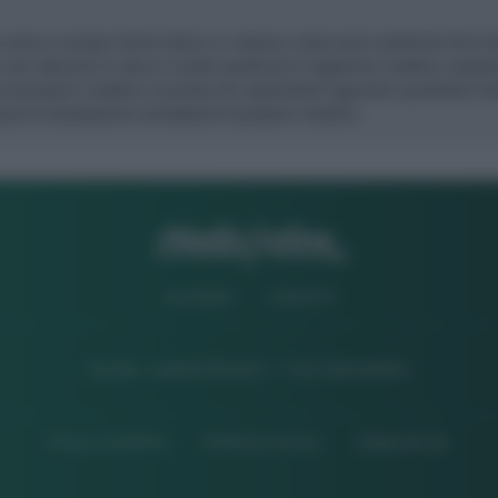
CHI SIAMO
CONTATTI
© 2026 - ILMEDICONLINE.IT - P.IVA 04827280654
Privacy e Notifiche
Preferenze privacy
Mappa del sito