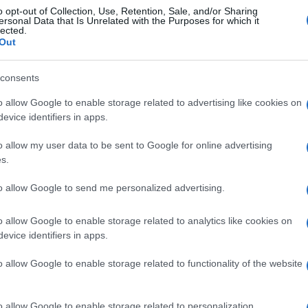
o opt-out of Collection, Use, Retention, Sale, and/or Sharing
re speciale l’ambiente.
ersonal Data that Is Unrelated with the Purposes for which it
lected.
COR
Out
no
tutte le tinte che ricordano il sole,
dal giallo
Ar
rrivare al rosso. Chi non vuole il rivoluzionare
pe
consents
st
liere queste tonalità per i complementi di arredo
o allow Google to enable storage related to advertising like cookies on
 cuscini fino ad arrivare all’oggettistica come
evice identifiers in apps.
L
o allow my user data to be sent to Google for online advertising
s.
Av
 le protagoniste della stanza se
applicate alle
qu
e come il rosso acceso meglio preferire la
to allow Google to send me personalized advertising.
mi
della parete. Se invece la scelta ricade sul giallo
o allow Google to enable storage related to analytics like cookies on
tanza.
Di
evice identifiers in apps.
ab
vanno fatte delle
distinzioni tra la zona giorno
o allow Google to enable storage related to functionality of the website
po
 via libera alle tonalità brillanti sia per le pareti
ri
ere rivestimenti. Il rosso può essere utilizzato
o allow Google to enable storage related to personalization.