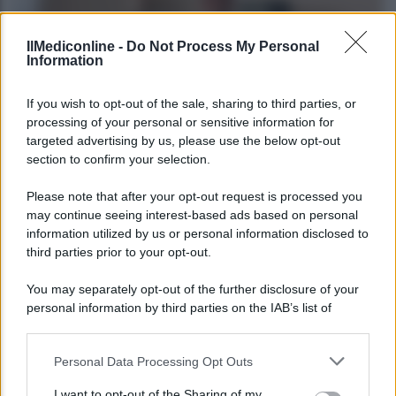
IlMediconline -
Do Not Process My Personal
Information
CORPORATE LIFESTYLE
If you wish to opt-out of the sale, sharing to third parties, or
processing of your personal or sensitive information for
Le fiduciarie di emanazione bancaria a
targeted advertising by us, please use the below opt-out
supporto delle operazioni di finanza
section to confirm your selection.
straordinaria e riassetti societari: intervista ad
Andrea Di Bari
Please note that after your opt-out request is processed you
may continue seeing interest-based ads based on personal
information utilized by us or personal information disclosed to
third parties prior to your opt-out.
Agenzia EvolutionAdv
You may separately opt-out of the further disclosure of your
personal information by third parties on the IAB’s list of
downstream participants.
Personal Data Processing Opt Outs
This information may also be disclosed by us to third parties
on the IAB’s List of Downstream Participants that may further
I want to opt-out of the Sharing of my