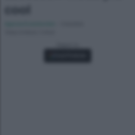
cool
Agenzia EvolutionAdv
-
11/03/2024
Tempo di lettura: 2 minuti
Seguici su
Fonti Preferite