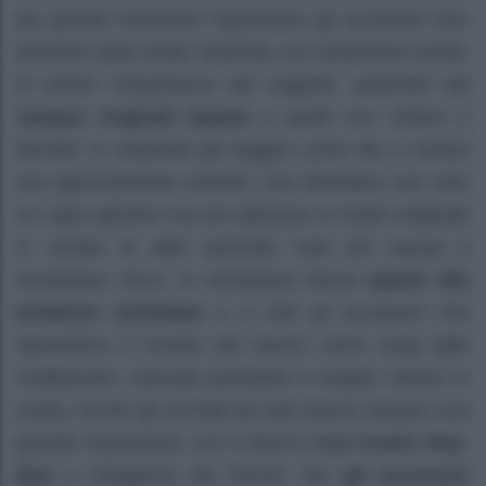
più grandi rivoluzioni riguardano gli accessori ben
presenti nella moda maschile con tantissime novità:
in primis l’importanza dei cappelli, partendo dai
sempre originali beanie
a quelli con visiera o
berretti, in materiali più leggeri come filo o cotone
ma rigorosamente colorati, che diventano non solo
un capo sportivo ma da utilizzare in modo originale
in combo di abiti sartoriali, look più casual o
streetwear. Ecco, lo streetwear lascia
spazio alle
tendenze workwear
e a tutti gli accessori che
riprendono il mondo del lavoro come ampi gilet
multitasche, marsupi portatutto e lunghe cinture in
corda. Anche gli occhiali da sole hanno sempre una
grande importanza, con il ritorno degli
iconici Ray-
Ban
e l’eleganza dei Persol. Per
gli accessori