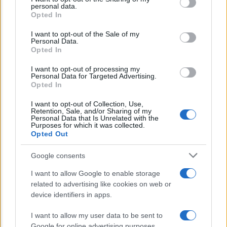
disclose it to other third parties.
personal data.
Opted In
Please note that this website/app uses one or more Google
CORPORATE LIFESTYLE
services and may gather and store information including but
I want to opt-out of the Sale of my
Arredamento artigianale: pezzi unici che
Personal Data.
not limited to your visit or usage behaviour. You may click to
Opted In
raccontano storie
grant or deny consent to Google and its third-party tags to
use your data for below specified purposes in below Google
I want to opt-out of processing my
consent section.
Personal Data for Targeted Advertising.
Opted In
Lo sapevi che...
I want to opt-out of Collection, Use,
Retention, Sale, and/or Sharing of my
Avena ogni giorno: perché questo
Personal Data that Is Unrelated with the
Purposes for which it was collected.
cereale può migliorare davvero la
Opted Out
salute
Google consents
Dieta e tumori: quattro abitudini
I want to allow Google to enable storage
alimentari che possono aiutare a
related to advertising like cookies on web or
ridurre il rischio
device identifiers in apps.
I want to allow my user data to be sent to
Venti anni fa nascevano le università
Google for online advertising purposes.