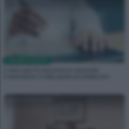
CORPORATE LIFESTYLE
Venti anni fa nascevano le università
telematiche in Italia grazie ad UniMarconi
Agenzia EvolutionAdv