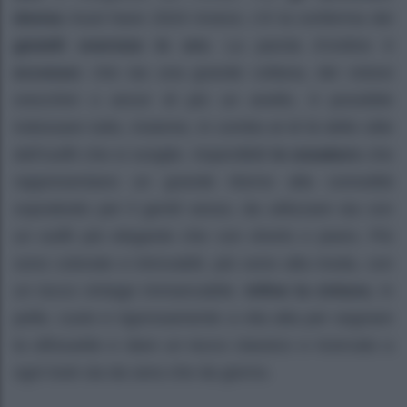
donna
must have 2024 invece, c’è la conferma dei
gioielli oversize in oro
. La parola d’ordine è
eccesso:
che sia una grande collana, dei vistosi
orecchini o ancor di più un anello, è possibile
indossare tutto, insieme, in combo al di là dello stile
dell’outfit che si sceglie. Imperdibili
le sneakers
che
rappresentano un grande ritorno alla comodità
soprattutto per il gentil sesso, da utilizzare sia con
un outfit più elegante che con shorts o jeans. Più
sono colorate e introvabili, più sono alla moda, con
un tocco vintage immancabile.
Infine la cintura
, in
pelle, cuoio e rigorosamente a vita alta per segnare
la silhouette e dare un tocco classico e ricercato a
ogni look sia da sera che da giorno.