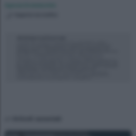
Agenzia EvolutionAdv
Suggerisci una modifica
Articoli associati
Agenzia EvolutionAdv