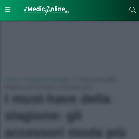
Home
»
Corporate Lifestyle
»
I must-have della
stagione: gli accessori moda più cool
I must-have della
stagione: gli
accessori moda più