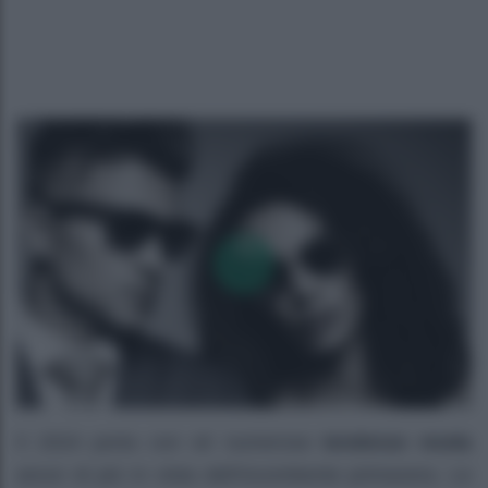
Il 2024 porta con sé numerose
tendenze moda
ancor di più in vista dell’incombente primavera. Le