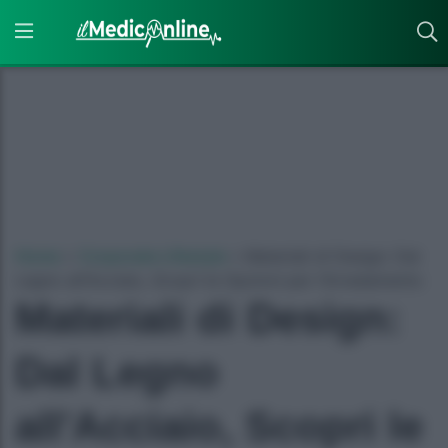
Home
»
Corporate Lifestyle
»
Materiali di Design: Dal
Legno all'Acciaio, Scopri le Opzioni per l'Arredamento
Materiali di Design:
Dal Legno
all'Acciaio, Scopri le