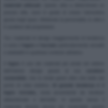
materiali utilizzati
. Questi, oltre a determinare un
preciso stile, sono in grado di creare l’atmosfera
giusta negli spazi, riflettendo la personalità, lo stile e
il carattere del proprietario.
Tra i materiali di design maggiormente di tendenza
ci sono il
legno
e
l’acciaio
particolarmente versatili
e adattabili in qualsiasi contesto abitativo.
Il
legno
è uno dei materiali più amati nel settore
dell’interior design grazie al suo
carattere
sostenibile
, che lo rende green oltre che bello dal
punto di vista estetico.
Di grande tendenza è il
legno riciclato,
ossia proveniente da strutture
abbandonate o demolite. In questo senso il
materiale diventa ancora più sostenibile poiché