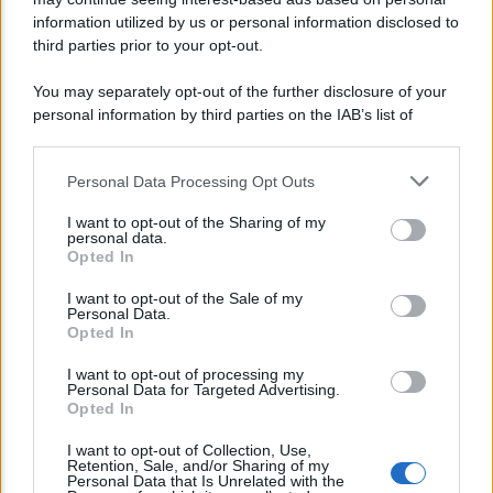
information utilized by us or personal information disclosed to
third parties prior to your opt-out.
Agenzia EvolutionAdv
You may separately opt-out of the further disclosure of your
personal information by third parties on the IAB’s list of
downstream participants.
Personal Data Processing Opt Outs
This information may also be disclosed by us to third parties
on the IAB’s List of Downstream Participants that may further
I want to opt-out of the Sharing of my
disclose it to other third parties.
personal data.
Opted In
Please note that this website/app uses one or more Google
CORPORATE LIFESTYLE
services and may gather and store information including but
I want to opt-out of the Sale of my
Arredamento artigianale: pezzi unici che
Personal Data.
not limited to your visit or usage behaviour. You may click to
Opted In
raccontano storie
grant or deny consent to Google and its third-party tags to
use your data for below specified purposes in below Google
I want to opt-out of processing my
consent section.
Personal Data for Targeted Advertising.
Opted In
Lo sapevi che...
I want to opt-out of Collection, Use,
Retention, Sale, and/or Sharing of my
Avena ogni giorno: perché questo
Personal Data that Is Unrelated with the