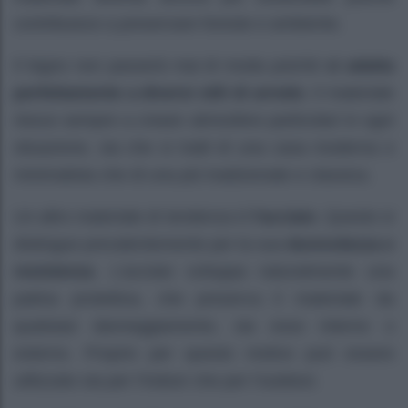
contribuisce a preservare foreste e ambiente.
Il legno non passerà mai di moda poiché
si adatta
perfettamente a diversi stili di arredo
. Il materiale
riesce sempre a creare atmosfere particolari in ogni
situazione, sia che si tratti di una casa moderna e
minimalista che di una più tradizionale e classica.
Un altro materiale di tendenza è
l’acciaio
. Questo si
distingue prevalentemente per la sua
durevolezza e
resistenza
. L’acciaio sviluppa naturalmente una
patina protettiva, che preserva il materiale da
qualsiasi danneggiamento, sia esso interno o
esterno. Proprio per questo motivo può essere
utilizzato sia per l’indoor che per l’outdoor.