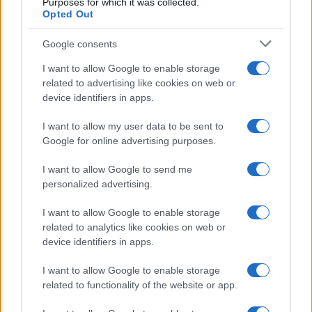
Purposes for which it was collected.
cereale può migliorare davvero la
Opted Out
salute
Google consents
Dieta e tumori: quattro abitudini
I want to allow Google to enable storage
alimentari che possono aiutare a
related to advertising like cookies on web or
ridurre il rischio
device identifiers in apps.
Venti anni fa nascevano le università
I want to allow my user data to be sent to
Google for online advertising purposes.
telematiche in Italia grazie ad
UniMarconi
I want to allow Google to send me
personalized advertising.
I want to allow Google to enable storage
related to analytics like cookies on web or
device identifiers in apps.
I want to allow Google to enable storage
related to functionality of the website or app.
CHI SIAMO
CONTATTI