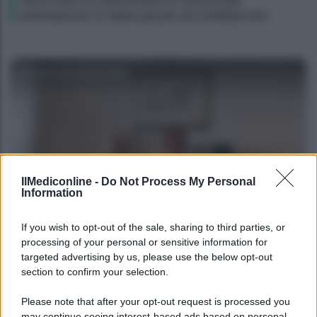
telematiche in Italia grazie ad UniMarconi
Agenzia EvolutionAdv
IlMediconline -
Do Not Process My Personal
Information
CORPORATE LIFESTYLE
If you wish to opt-out of the sale, sharing to third parties, or
processing of your personal or sensitive information for
Le fiduciarie di emanazione bancaria a
targeted advertising by us, please use the below opt-out
supporto delle operazioni di finanza
section to confirm your selection.
straordinaria e riassetti societari: intervista ad
Andrea Di Bari
Please note that after your opt-out request is processed you
may continue seeing interest-based ads based on personal