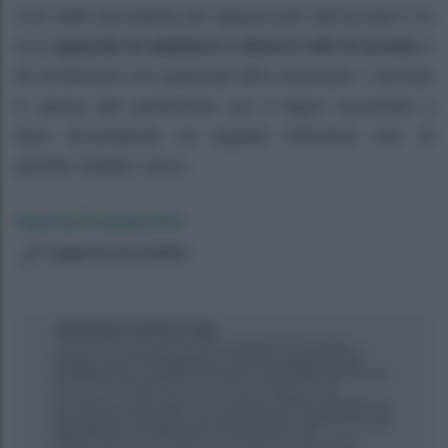
Una delle peculiarità più apprezzate dell’acciaio è la
sua
capacità di adattarsi a diversi stili di arredo
e
di combinarsi con qualsiasi altro materiale. L’acciaio
si sposa alla perfezione con il legno riuscendo a
dare all’ambiente un aspetto industrial chic di
grande impatto visivo.
Agenzia EvolutionAdv
Suggerisci una modifica