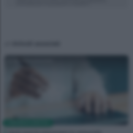
Articoli associati
Agenzia EvolutionAdv
CORPORATE LIFESTYLE
Venti anni fa nascevano le università