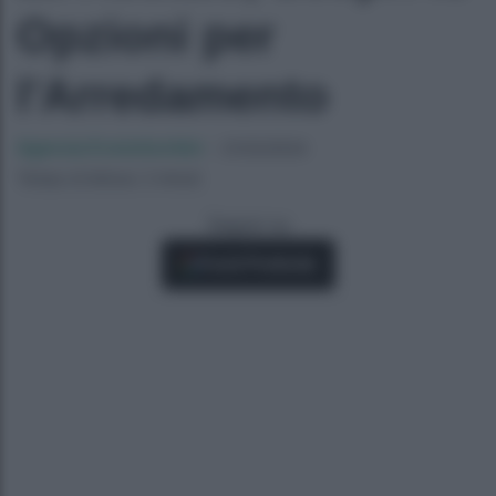
Opzioni per
l'Arredamento
Agenzia EvolutionAdv
-
21/02/2024
Tempo di lettura: 2 minuti
Seguici su
Fonti Preferite