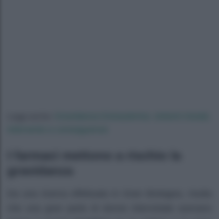
Gravidanza Extrauterina: sintomi iniziali,
Leggi anche:
intervento e conseguenze
I farmaci mettono a rischio la
gravidanza
Da una ricerca effettuata in Gran Bretagna, risulta
che una gran parte di donne intervistate avevano