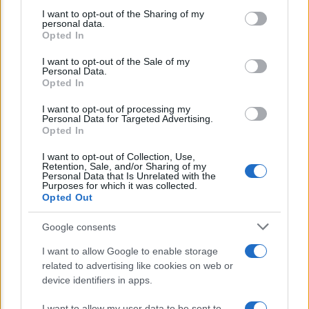
on the IAB’s List of Downstream Participants that may further
I want to opt-out of the Sharing of my
disclose it to other third parties.
personal data.
Opted In
Please note that this website/app uses one or more Google
FARMACI
services and may gather and store information including but
I want to opt-out of the Sale of my
Bollettino Covid oggi 9 febbraio: novità e
Personal Data.
not limited to your visit or usage behaviour. You may click to
Opted In
contagi
grant or deny consent to Google and its third-party tags to
use your data for below specified purposes in below Google
I want to opt-out of processing my
consent section.
Personal Data for Targeted Advertising.
Opted In
Lo sapevi che...
I want to opt-out of Collection, Use,
Retention, Sale, and/or Sharing of my
Avena ogni giorno: perché questo
Personal Data that Is Unrelated with the
Purposes for which it was collected.
cereale può migliorare davvero la
Opted Out
salute
Google consents
Dieta e tumori: quattro abitudini
I want to allow Google to enable storage
alimentari che possono aiutare a
related to advertising like cookies on web or
ridurre il rischio
device identifiers in apps.
I want to allow my user data to be sent to