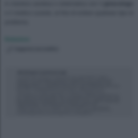
in maniera assidua e sistematica con il
ginecologo
e il medico curante, al fine di evitare qualsiasi tipo di
problema.
Redazione
Suggerisci una modifica