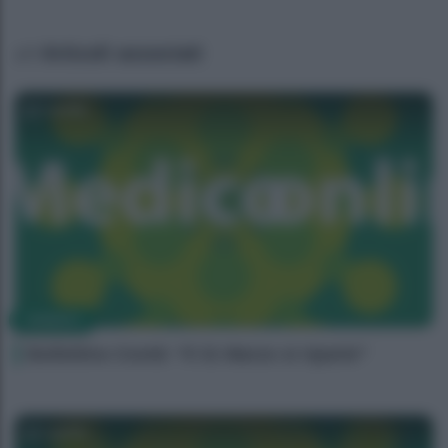
Articoli associati
Camilla
FARMACI
Bollettino Covid: “Il 31 Marzo si riparte”
Camilla