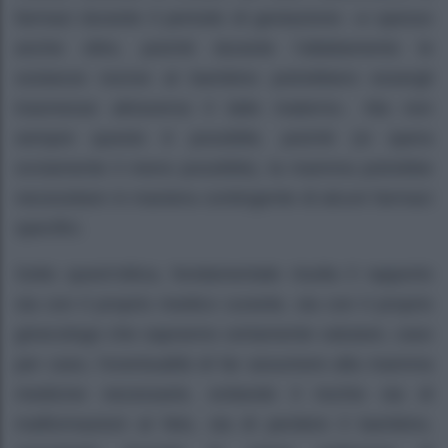
farmaci durante il periodo di gestazione –e spesso
anche oltre, poiché durante l’allattamento le
sostanze nocive al bambino potrebbero essergli
trasmesse attraverso il latte materno-. Ma non
sempre questo è possibile, poiché (si spera
ovviamente il meno possibile), la mamma potrebbe
necessitare in maniera contingente di alcuni farmaci
specifici.
Sotto quest’ottica, fondamentale risulta il rapporto
sia con il proprio medico curante, sia con il proprio
ginecologo che sapranno certamente valutare, caso
per caso, l’eventualità di far assumere alla mamma
medicine necessarie, evitando il rischio sia di
malformazioni al feto, sia di perdere il bambino,