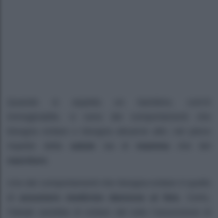
Quando si aspetta un bambino, com’è
immaginabile, ci sono dei comportamenti che
bisogna evitare o bisogna attuarne altri, nel pieno
rispetto della
salute
sia di
mamma
che del
nascituro
.
Uno dei comportamenti che bisogna evitare è quello
di
assumere medicine dannose al feto
. Certo,
l’ideale sarebbe di evitare del tutto l’assunzione di