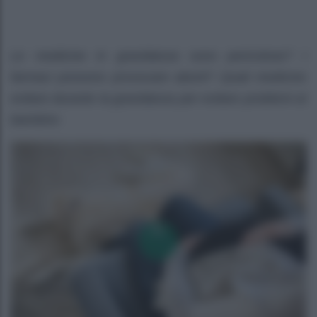
Le medicine in gravidanza sono pericolose? I
farmaci possono provocare aborti? Quali medicine
evitare durante la gravidanza per evitare problemi al
bambino