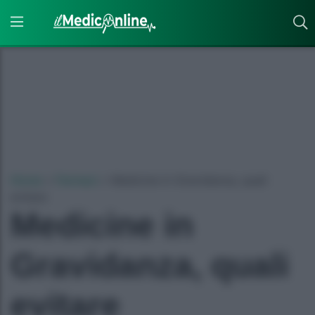
Home
»
Farmaci
»
Medicine in Gravidanza, quali
evitare
Medicine in
Gravidanza, quali
evitare