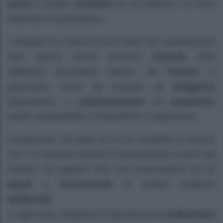
perso
il proprio
bambino
tra la settima e la nona
settimana di gravidanza.
L’indagine ha messo il luce il fatto che, praticamente
tutte queste donne avevano
assunto
nelle
settimane precedenti l’aborto, dei
farmaci
in
particolare, come ad esempio gli
analgesici
(ibuprofene), o
antinfiammatori
ed
antipiretici
(acido acetilsalicilico, ketoprofene o naproxene).
Ovviamente, da parte di chi ha condotto la ricerca,
non c’è nessuna volontà di demonizzare a priori tali
farmaci ma registra solo una associazione tra gli
aborti
e
l’assunzione
di queste sostanze
medicinali
.
In ogni caso, ribadiamo l’importanza di
confrontarsi