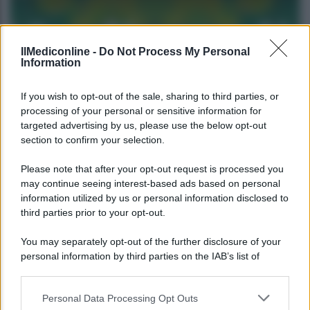
IlMediconline -
Do Not Process My Personal
Information
If you wish to opt-out of the sale, sharing to third parties, or
processing of your personal or sensitive information for
targeted advertising by us, please use the below opt-out
FARMACI
section to confirm your selection.
Bollettino Covid oggi, 24 febbraio
Please note that after your opt-out request is processed you
may continue seeing interest-based ads based on personal
information utilized by us or personal information disclosed to
Camilla
third parties prior to your opt-out.
You may separately opt-out of the further disclosure of your
personal information by third parties on the IAB’s list of
downstream participants.
Personal Data Processing Opt Outs
This information may also be disclosed by us to third parties