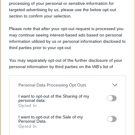
Le fiduciarie di emanazione bancaria a
processing of your personal or sensitive information for
targeted advertising by us, please use the below opt-out
supporto delle operazioni di finanza
section to confirm your selection.
straordinaria e riassetti societari: intervista ad
Andrea Di Bari
Please note that after your opt-out request is processed you
may continue seeing interest-based ads based on personal
information utilized by us or personal information disclosed to
Agenzia EvolutionAdv
third parties prior to your opt-out.
You may separately opt-out of the further disclosure of your
personal information by third parties on the IAB’s list of
downstream participants.
Personal Data Processing Opt Outs
This information may also be disclosed by us to third parties
on the IAB’s List of Downstream Participants that may further
I want to opt-out of the Sharing of my
disclose it to other third parties.
personal data.
Opted In
Please note that this website/app uses one or more Google
CORPORATE LIFESTYLE
services and may gather and store information including but
I want to opt-out of the Sale of my
Arredamento artigianale: pezzi unici che
Personal Data.
not limited to your visit or usage behaviour. You may click to
Opted In
raccontano storie
grant or deny consent to Google and its third-party tags to
use your data for below specified purposes in below Google