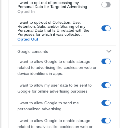
I want to opt-out of processing my
consent section.
Personal Data for Targeted Advertising.
Opted In
Lo sapevi che...
I want to opt-out of Collection, Use,
Retention, Sale, and/or Sharing of my
Avena ogni giorno: perché questo
Personal Data that Is Unrelated with the
Purposes for which it was collected.
cereale può migliorare davvero la
Opted Out
salute
Google consents
Dieta e tumori: quattro abitudini
I want to allow Google to enable storage
alimentari che possono aiutare a
related to advertising like cookies on web or
ridurre il rischio
device identifiers in apps.
Venti anni fa nascevano le università
I want to allow my user data to be sent to
Google for online advertising purposes.
telematiche in Italia grazie ad
UniMarconi
I want to allow Google to send me
personalized advertising.
I want to allow Google to enable storage
related to analytics like cookies on web or