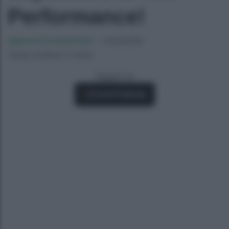
Performance!
Agenzia EvolutionAdv
-
14/04/2024
Tempo di lettura: 2 minuti
Seguici su
Fonti Preferite