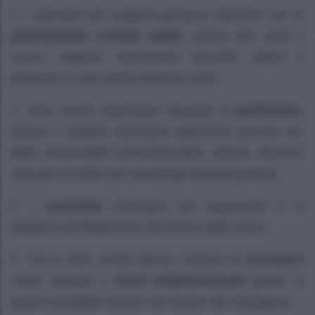
3. I giocatori più esigenti potranno divertirsi con le
potentissime schede audio,
grazie alle quali il
suono migliora nettamente facendo calare il
giocatore in una realtà virtuale a 360°.
4. Altra novità importante riguarda le
periferiche
.
Mouse e tastiere diventano altamente precise con
delle funzionalità personalizzabili. Stesso discorso
vale per le cuffie con tecnologia all’avanguardia.
5. I
controller
diventano più ergonomici e si
adattano perfettamente alla forma della mano.
6. Tra le altre novità spicca l’utilizzo di
accessori
come occhiali e
visori tridimensionali
grazie ai
quali è possibile entrare nel mondo del videogioco.