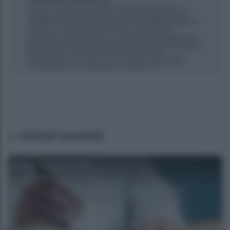
Articoli associati
Agenzia EvolutionAdv