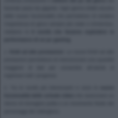
continua evoluzione il
settore dei pc da gioco
sta
facendo passi da gigante. Ogni giorno infatti escono
delle nuove funzionalità che permettono di rendere
l’esperienza di gioco sempre più reale e immersiva.
Vediamo le
8 novità che faranno esplodere le
performance di un pc gaming
.
1.
RAM ad alte prestazioni
. Le nuove RAM ad alte
prestazioni permettono di memorizzare una quantità
maggiore di dati per consentire all’utente di
registrare tutti i progressi.
2. Tra le novità più interessanti ci sono le
nuove
funzionalità delle schede video
che assicurano un
ritorno di immagine pulita e un movimento fluido dei
personaggi del videogioco.