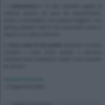
7.
L’alimentatore
è un altro elemento oggetto di
continue ricerche da parte dei programmatori.
Grazie a una qualità e una potenza maggiore, il pc
gaming manterrà tutte le sue funzionalità anche a
seguito di un utilizzo intensivo.
8.
Casse audio di alta qualità
rimandano un suono
cristallino e pulito anche quando si utilizzano
dispositivi quali smartphone e tablet come controller
per giocare.
Agenzia EvolutionAdv
Suggerisci una modifica