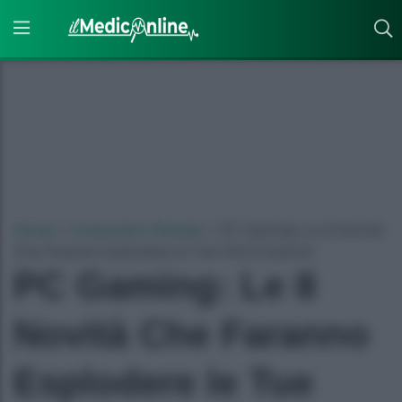
Home
»
Corporate Lifestyle
»
PC Gaming: Le 8 Novità
Che Faranno Esplodere le Tue Performance!
PC Gaming: Le 8
Novità Che Faranno
Esplodere le Tue