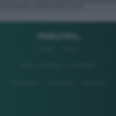
CHI SIAMO
CONTATTI
© 2026 - ILMEDICONLINE.IT - P.IVA 04827280654
Privacy e Notifiche
Preferenze privacy
Mappa del sito