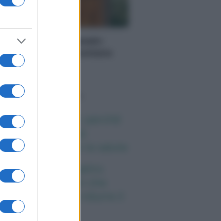
PORATE LIFESTYLE
redamento artigianale:
zzi unici che raccontano
orie
o sapevi che...
ena ogni giorno: perché
esto cereale può
gliorare davvero la salute
eta e tumori: quattro
itudini alimentari che
ssono aiutare a ridurre il
schio