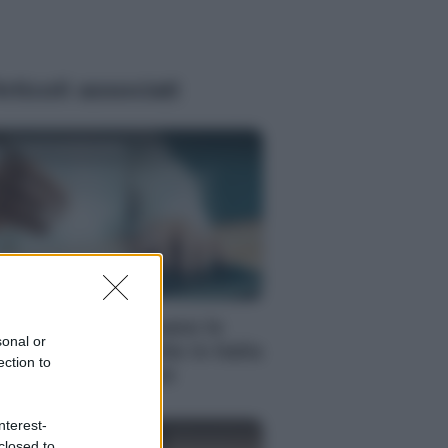
rticoli associati
enzia EvolutionAdv
PORATE LIFESTYLE
nti anni fa nascevano le
sonal or
iversità telematiche in Italia
ection to
azie ad UniMarconi
nterest-
enzia EvolutionAdv
closed to