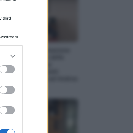
 third
Downstream
PORATE LIFESTYLE
 fiduciarie di emanazione
er and store
ncaria a supporto delle
to grant or
erazioni di finanza
ed purposes
aordinaria e riassetti
cietari: intervista ad Andrea
 Bari
enzia EvolutionAdv