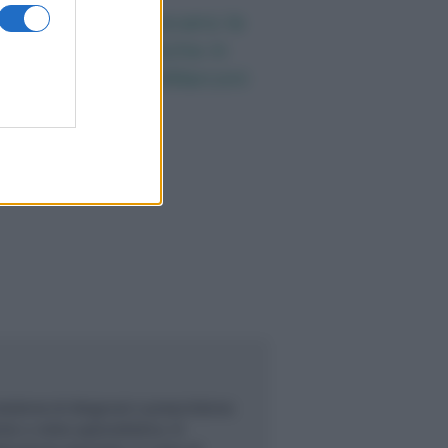
nti anni fa nascevano le
iversità telematiche in
alia grazie ad UniMarconi