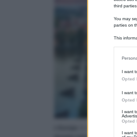
third parties
You may sepa
parties on t
This informa
Participants
Please note
Persona
information 
deny consent
I want t
in below Go
Opted 
I want t
Opted 
I want 
Advertis
Opted 
L’Europa
è ricca di meraviglios
I want t
durante tutto l’anno,
sia per chi 