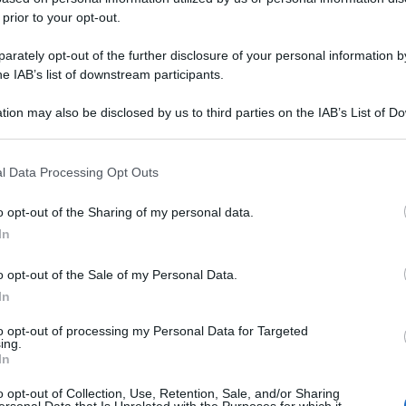
 prior to your opt-out.
rately opt-out of the further disclosure of your personal information by
he IAB’s list of downstream participants.
tion may also be disclosed by us to third parties on the IAB’s List of 
COR
 that may further disclose it to other third parties.
Le
 that this website/app uses one or more Google services and may gath
l Data Processing Opt Outs
ba
including but not limited to your visit or usage behaviour. You may click 
op
 to Google and its third-party tags to use your data for below specifi
o opt-out of the Sharing of my personal data.
str
ogle consent section.
In
so
Di
o opt-out of the Sale of my Personal Data.
In
Ag
to opt-out of processing my Personal Data for Targeted
ing.
In
e città perfette per organizzare una
vacanza
o opt-out of Collection, Use, Retention, Sale, and/or Sharing
ha la possibilità di un soggiorno più lungo che di