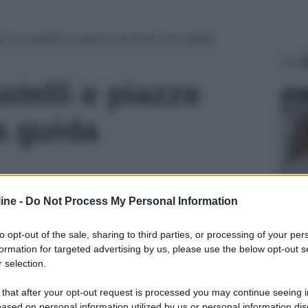
, tra castelli e piazze storiche: una guida
A
stelli e piazze
Ag
a guida
COR
ine -
Do Not Process My Personal Information
Ve
to opt-out of the sale, sharing to third parties, or processing of your per
un
formation for targeted advertising by us, please use the below opt-out s
gr
 selection.
 that after your opt-out request is processed you may continue seeing i
Ag
ased on personal information utilized by us or personal information dis