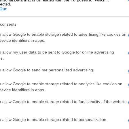
ersonal Data that Is Unrelated with the Purposes for which it
lected.
 Tra le destinazioni di viaggio più belle figura
Out
COR
oria e grande suggestione che cela grandissime
Ar
consents
ella capitale della Repubblica Ceca bagnata dal
pe
più speciale tra giochi di luci e ponti. Si inizia
o allow Google to enable storage related to advertising like cookies on
st
evice identifiers in apps.
 lo splendido Castello, più volte r
ipreso negli
 la Cattedrale di San Vito
fino al Vicolo d’Oro,
o allow my user data to be sent to Google for online advertising
L
s.
avano l’elisir di lunga vita. Tra i quartieri più
Av
 con piccole piazze e splendidi palazzi che si
to allow Google to send me personalized advertising.
qu
 della Città Vecchia con l’iconico
orologio
o allow Google to enable storage related to analytics like cookies on
mi
o stile gotico che si contrappone a quello del
evice identifiers in apps.
de vedute panoramiche. Ancora, è imperdibile un
Di
o allow Google to enable storage related to functionality of the website
e torri, è il luogo preferito dagli artisti di strada,
ab
rgono numerose statue di eroi, cavalieri, santi e
po
o allow Google to enable storage related to personalization.
ria di Praga, per un colpo d’occhio davvero unico
ri