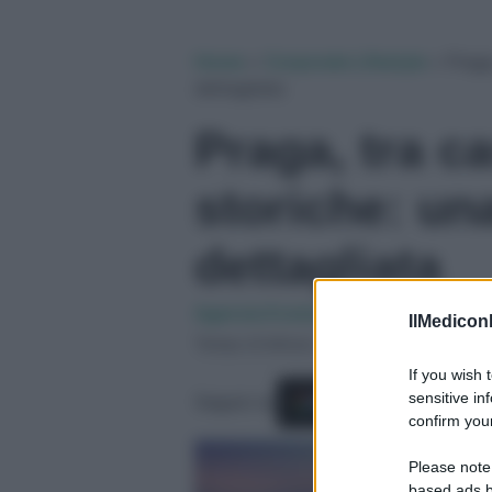
Home
»
Corporate Lifestyle
»
Praga
dettagliata
Praga, tra ca
storiche: un
dettagliata
Agenzia EvolutionAdv
-
10/03/2024
IlMediconl
Tempo di lettura: 2 minuti
If you wish 
sensitive in
Seguici su
Fonti Preferite
confirm your
Please note
based ads b