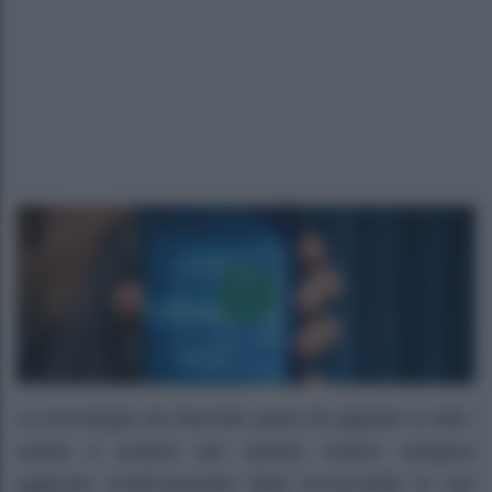
La tecnologia sta facendo passi da gigante in tutti i
campi e proprio per questo motivo vengono
aggiunte continuamente delle funzionalità ai vari