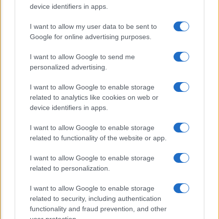
ridurre il rischio
device identifiers in apps.
Venti anni fa nascevano le università
I want to allow my user data to be sent to
Google for online advertising purposes.
telematiche in Italia grazie ad
UniMarconi
I want to allow Google to send me
personalized advertising.
I want to allow Google to enable storage
related to analytics like cookies on web or
device identifiers in apps.
I want to allow Google to enable storage
related to functionality of the website or app.
CHI SIAMO
CONTATTI
I want to allow Google to enable storage
related to personalization.
© 2026 - ILMEDICONLINE.IT - P.IVA 04827280654
I want to allow Google to enable storage
Privacy e Notifiche
related to security, including authentication
functionality and fraud prevention, and other
Preferenze privacy