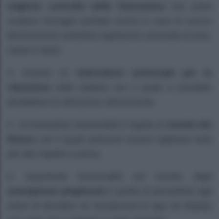
migliore controllo della fotocamera
che potrà
scattare immagini perfette anche in caso di scarsa
illuminazione mediante regolazioni avanzate di tono,
colore e flash.
4. Inserito un
interruttore universale per la
vibrazione
della tastiera con il quale è possibile
disabilitare la vibrazione velocemente.
5. Un’innovativa funzionalità è legata al
mondo del
fitness
con il quale potranno essere registrati molti
più dati rispetto a prima.
6. Importante funzionalità nel mondo degli
smartphone pieghevoli
è quella di permettere agli
utenti di decidere se visualizzare le app sul display