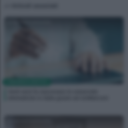
Articoli associati
Agenzia EvolutionAdv
CORPORATE LIFESTYLE
Venti anni fa nascevano le università
telematiche in Italia grazie ad UniMarconi
Agenzia EvolutionAdv