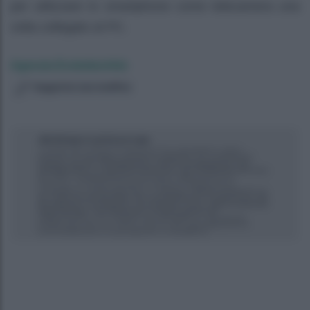
per utilizzare lo smartphone come telecamera una
volta collegato al PC.
Agenzia EvolutionAdv
Suggerisci una modifica