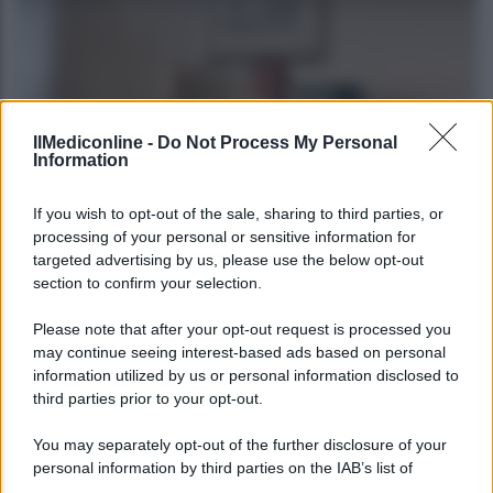
IlMediconline -
Do Not Process My Personal
Information
CORPORATE LIFESTYLE
If you wish to opt-out of the sale, sharing to third parties, or
Le fiduciarie di emanazione bancaria a
processing of your personal or sensitive information for
targeted advertising by us, please use the below opt-out
supporto delle operazioni di finanza
section to confirm your selection.
straordinaria e riassetti societari: intervista ad
Andrea Di Bari
Please note that after your opt-out request is processed you
may continue seeing interest-based ads based on personal
information utilized by us or personal information disclosed to
Agenzia EvolutionAdv
third parties prior to your opt-out.
You may separately opt-out of the further disclosure of your
personal information by third parties on the IAB’s list of
downstream participants.