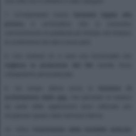
una volta che il cellulare è stato ripiegato.
7. Un’importante nuova
funzione legata alla
privacy
è un’iniziativa che si concentra
sull’inserimento di pubblicità più limitate che limitano
la condivisione dei dati a terze parti.
8. Con Android 15 ci sarà una funzionalità che
migliora la protezione dei file
tramite firme
crittografiche personalizzate.
9. Da tempo attesa arriva la
funzione di
archiviazione delle app,
che permette di mettere
da parte delle applicazioni poco utilizzate per
recuperare spazio nella memoria interna.
10. Infine l’
inserimento della modalità webcam