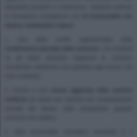
dispositivi presenti in commercio. Vediamo insieme
la rivoluzione smartphone con
10 funzionalità che
stanno cambiando il gioco
.
1. Una delle novità rappresentata dalla
condivisione parziale dello schermo
. Con Android
15 gli utenti potranno registrare lo schermo
includendo solamente una specifica app invece che
tutto il sistema.
2. Grazie a una
nuova aggiunta nella sezione
notifiche
gli utenti non saranno più continuamente
avvisati dal vibrare dello smartphone quando
ricevono una notifica.
3. Altra funzionalità innovativa introdotta è il