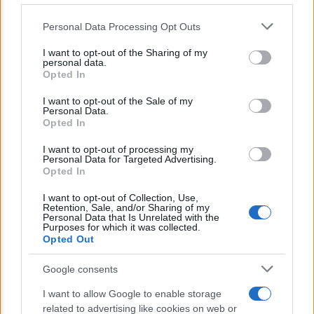
Personal Data Processing Opt Outs
This information may also be disclosed by us to third parties
on the IAB’s List of Downstream Participants that may further
I want to opt-out of the Sharing of my
disclose it to other third parties.
personal data.
Opted In
Please note that this website/app uses one or more Google
CORPORATE LIFESTYLE
services and may gather and store information including but
I want to opt-out of the Sale of my
Arredamento artigianale: pezzi unici che
Personal Data.
not limited to your visit or usage behaviour. You may click to
Opted In
raccontano storie
grant or deny consent to Google and its third-party tags to
use your data for below specified purposes in below Google
I want to opt-out of processing my
consent section.
Personal Data for Targeted Advertising.
Opted In
Lo sapevi che...
I want to opt-out of Collection, Use,
Retention, Sale, and/or Sharing of my
Avena ogni giorno: perché questo
Personal Data that Is Unrelated with the
Purposes for which it was collected.
cereale può migliorare davvero la
Opted Out
salute
Google consents
Dieta e tumori: quattro abitudini
I want to allow Google to enable storage
alimentari che possono aiutare a
related to advertising like cookies on web or