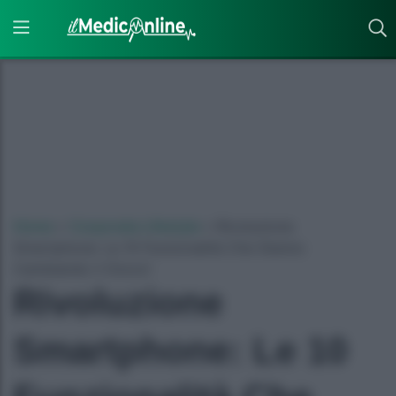
Home
»
Corporate Lifestyle
»
Rivoluzione
Smartphone: Le 10 Funzionalità Che Stanno
Cambiando il Gioco!
Rivoluzione
Smartphone: Le 10