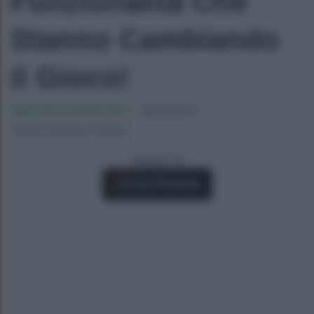
Funzionalità Che
Stanno Cambiando
il Gioco!
Agenzia EvolutionAdv
-
08/04/2024
Tempo di lettura: 2 minuti
Seguici su
Fonti Preferite