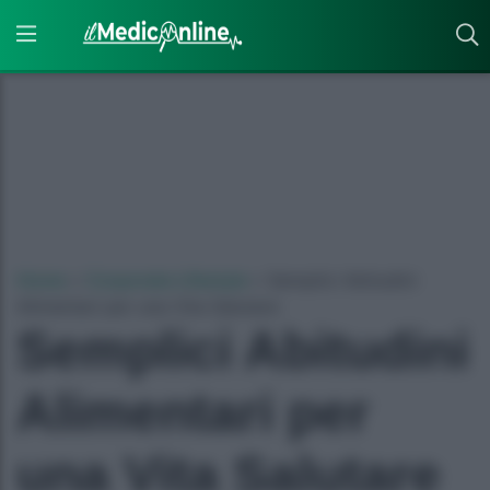
Home
»
Corporate Lifestyle
»
Semplici Abitudini
Alimentari per una Vita Salutare
Semplici Abitudini
Alimentari per
una Vita Salutare