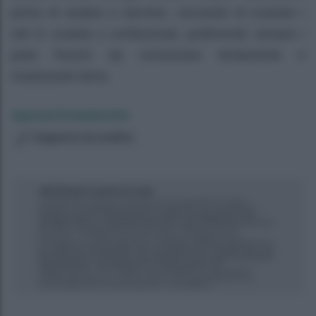
prima di andare a dormire, cercando di scartare i
cibi in scatola o confezionati, preferendo sempre i
pasti freschi da consumare lentamente e
masticando bene.
Agenzia EvolutionAdv
Suggerisci una modifica