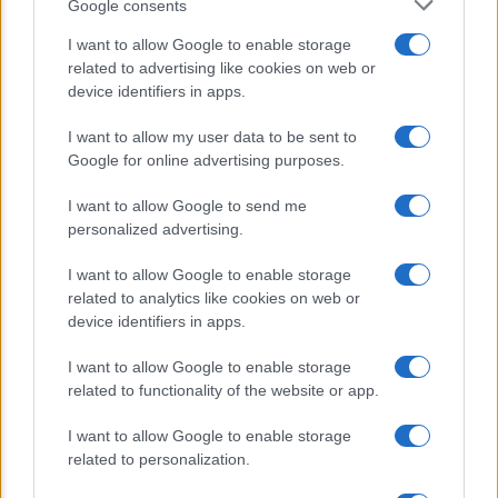
Google consents
Dieta e tumori: quattro abitudini
I want to allow Google to enable storage
alimentari che possono aiutare a
related to advertising like cookies on web or
ridurre il rischio
device identifiers in apps.
I want to allow my user data to be sent to
Venti anni fa nascevano le università
Google for online advertising purposes.
telematiche in Italia grazie ad
UniMarconi
I want to allow Google to send me
personalized advertising.
I want to allow Google to enable storage
related to analytics like cookies on web or
device identifiers in apps.
I want to allow Google to enable storage
related to functionality of the website or app.
CHI SIAMO
CONTATTI
I want to allow Google to enable storage
related to personalization.
© 2026 - ILMEDICONLINE.IT - P.IVA 04827280654