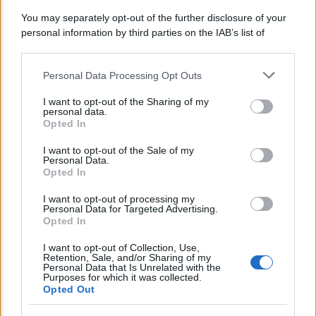
You may separately opt-out of the further disclosure of your
personal information by third parties on the IAB’s list of
downstream participants.
Personal Data Processing Opt Outs
This information may also be disclosed by us to third parties
on the IAB’s List of Downstream Participants that may further
I want to opt-out of the Sharing of my
disclose it to other third parties.
personal data.
Opted In
Please note that this website/app uses one or more Google
CORPORATE LIFESTYLE
services and may gather and store information including but
I want to opt-out of the Sale of my
Arredamento artigianale: pezzi unici che
Personal Data.
not limited to your visit or usage behaviour. You may click to
Opted In
raccontano storie
grant or deny consent to Google and its third-party tags to
use your data for below specified purposes in below Google
I want to opt-out of processing my
consent section.
Personal Data for Targeted Advertising.
Opted In
Lo sapevi che...
I want to opt-out of Collection, Use,
Retention, Sale, and/or Sharing of my
Avena ogni giorno: perché questo
Personal Data that Is Unrelated with the
Purposes for which it was collected.
cereale può migliorare davvero la
Opted Out
salute