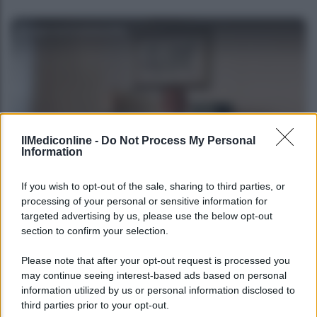
Agenzia EvolutionAdv
IlMediconline -
Do Not Process My Personal
Information
CORPORATE LIFESTYLE
If you wish to opt-out of the sale, sharing to third parties, or
processing of your personal or sensitive information for
Le fiduciarie di emanazione bancaria a
targeted advertising by us, please use the below opt-out
supporto delle operazioni di finanza
section to confirm your selection.
straordinaria e riassetti societari: intervista ad
Andrea Di Bari
Please note that after your opt-out request is processed you
may continue seeing interest-based ads based on personal
information utilized by us or personal information disclosed to
third parties prior to your opt-out.
Agenzia EvolutionAdv