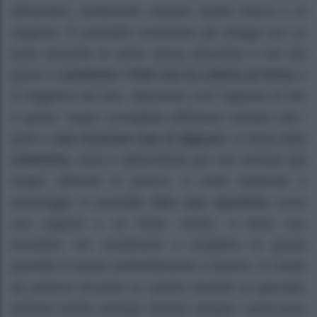
alimentare, preferendo sempre quella fresca e di
stagione. È possibile combinare gli ortaggi con un
buon secondo di carne senza abusarne o con del
pesce e
sostituire i fritti con la cottura al forno
o
in friggitrice ad aria, riducendo così l’apporto di olio
e grassi. Super consigliato effettuare sempre tutti i
pasti e
non ricorrere mai al digiuno
: si inizia dalla
colazione,
sana e abbondante per non arrivare già
troppo affamati al pranzo. A metà mattinata e
pomeriggio è possibile
fare uno spuntino
come
uno yoghurt o un frutto. Inoltre, è bene non
eccedere nei condimenti e scegliere la giusta
quantità di pasta preferibilmente a pranzo, in modo
da poterne bruciare le calorie durante la giornata,
dandoci inoltre energia. Evitare sempre i pasti poco