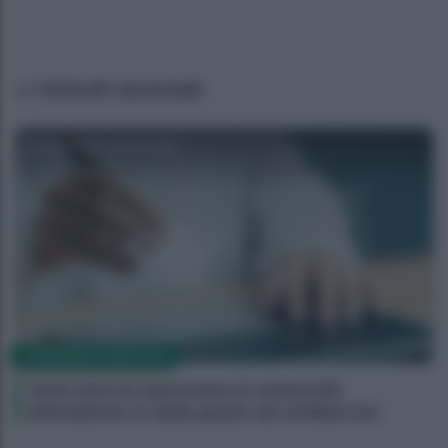
Articoli associati
Agenzia EvolutionAdv
CORPORATE LIFESTYLE
Venti anni fa nascevano le università
telematiche in Italia grazie ad UniMarconi