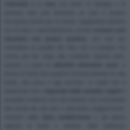
ristorante o a casa
con amici, la famiglia o le
persone care può diventare un vero e proprio
toccasana anche per la mente, regalandosi qualche
ora di relax e spensieratezza. Anche
cucinare può
diventare una pratica positiva
, non solo per
controllare la qualità del cibo che si prepara ma
anche per dar sfogo alla creatività. Spesso però,
quando si parla di
abitudini alimentari sane
, si
pensa di dover fare qualche rinuncia dicendo no alla
pasta, alla pizza o agli zuccheri. In realtà non è
totalmente vero:
seguendo delle semplici regole
è
possibile condurre una vita salutare non rinunciando
alla bontà dei cibi che ci piacciono maggiormente.
Iniziamo dalla
dieta mediterranea
e dal giusto
apporto di frutta e verdura nella settimana