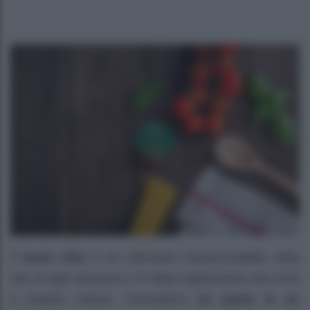
Il
buon cibo
è un elemento imprescindibile nella
vita di ogni persona e in Italia rappresenta una vera
e propria cultura. Concedersi
un pasto in un