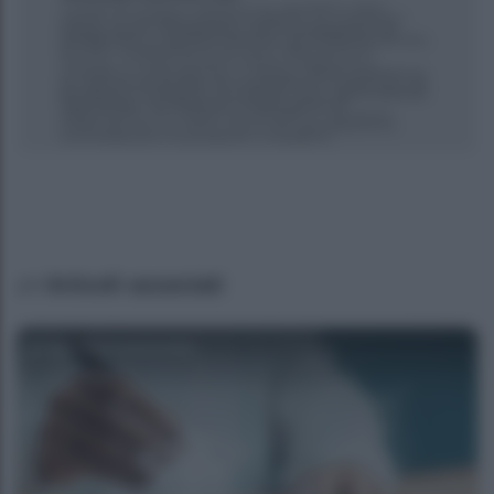
Articoli associati
Agenzia EvolutionAdv