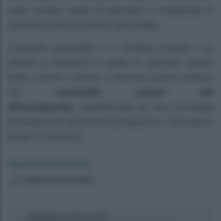
super evolute capaci di informare il conducente di
eventuali ostacoli presenti nella strada.
L’industria automotive è in continua crescita e se
adesso la tendenza è quella di utilizzare sistemi
ibridi, il futuro è pronto a riservarci grandi sorprese
con
automobili sempre più
all’avanguardia,
caratterizzate da una tecnologia
innovativa che aumenta le prestazioni e nello stesso
tempo la sicurezza.
Agenzia EvolutionAdv
Suggerisci una modifica