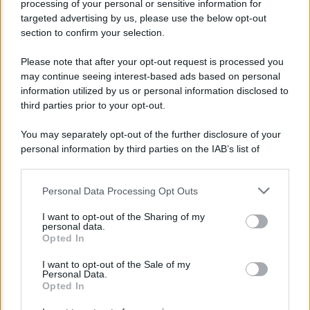
processing of your personal or sensitive information for
Le fiduciarie di emanazione bancaria a
targeted advertising by us, please use the below opt-out
supporto delle operazioni di finanza
section to confirm your selection.
straordinaria e riassetti societari: intervista ad
Andrea Di Bari
Please note that after your opt-out request is processed you
may continue seeing interest-based ads based on personal
information utilized by us or personal information disclosed to
third parties prior to your opt-out.
Agenzia EvolutionAdv
You may separately opt-out of the further disclosure of your
personal information by third parties on the IAB’s list of
downstream participants.
Personal Data Processing Opt Outs
This information may also be disclosed by us to third parties
on the IAB’s List of Downstream Participants that may further
I want to opt-out of the Sharing of my
disclose it to other third parties.
personal data.
Opted In
Please note that this website/app uses one or more Google
CORPORATE LIFESTYLE
services and may gather and store information including but
I want to opt-out of the Sale of my
Arredamento artigianale: pezzi unici che
Personal Data.
not limited to your visit or usage behaviour. You may click to
Opted In
raccontano storie
grant or deny consent to Google and its third-party tags to
use your data for below specified purposes in below Google