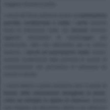
maggiore durante la guida.
I veicoli del futuro potranno essere ad
automazione
parziale, condizionale o totale
.
I primi
saranno
dotati di telecamere radar, nei
secondi
saranno
aggiunte telecamere di monitoraggio del
conducente, oltre che telecamere per la visione
notturna. I
veicoli ad automazione totale
, invece,
saranno caratterizzati dalla presenza di sensori di
comunicazione che permettono di colloquiare da
veicolo a veicolo.
I veicoli elettrici a guida autonoma sono in grado di
fornire delle informazioni dettagliate al pilota
come ad esempio lo spazio di manovra
. Questo
sarà integrato da telecamere ottiche e da ultrasuoni