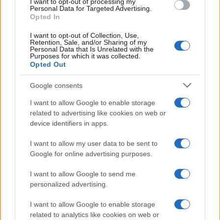
I want to opt-out of processing my
consent section.
Personal Data for Targeted Advertising.
Opted In
Lo sapevi che...
I want to opt-out of Collection, Use,
Retention, Sale, and/or Sharing of my
Avena ogni giorno: perché questo
Personal Data that Is Unrelated with the
Purposes for which it was collected.
cereale può migliorare davvero la
Opted Out
salute
Google consents
Dieta e tumori: quattro abitudini
I want to allow Google to enable storage
alimentari che possono aiutare a
related to advertising like cookies on web or
ridurre il rischio
device identifiers in apps.
I want to allow my user data to be sent to
Venti anni fa nascevano le università
Google for online advertising purposes.
telematiche in Italia grazie ad
UniMarconi
I want to allow Google to send me
personalized advertising.
I want to allow Google to enable storage
related to analytics like cookies on web or