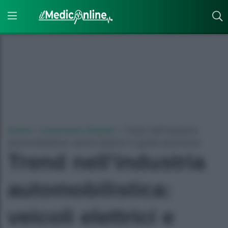
Home
»
Corporate Lifestyle
»
Trend nell'industria
automobilistica: veicoli elettrici e guida autonoma
Trend nell'industria
automobilistica:
veicoli elettrici e