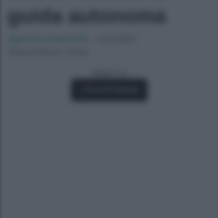
guida autonoma
Agenzia EvolutionAdv
-
01/03/2024
Tempo di lettura: 2 minuti
Seguici su
Fonti Preferite