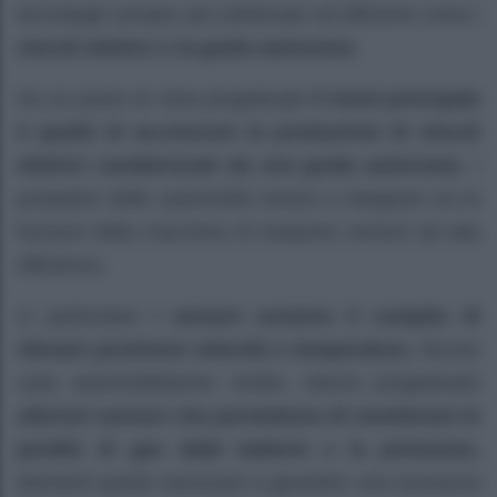
tecnologie sempre più sofisticate ed efficienti come i
veicoli elettrici e la guida autonoma
.
Da un punto di vista progettuale
il trend principale
è quello di accrescere la produzione di veicoli
elettrici caratterizzati da una guida autonoma
. I
produttori delle automobili mirano a integrare tra le
funzioni della macchina di trasporto sensori ad alta
efficienza.
In particolare
i sensori avranno il compito di
rilevare posizione velocità e temperatura
. Alcune
case automobilistiche, inoltre, stanno progettando
ulteriori sensori che permettono di monitorare le
perdite di gas dalle batterie e la pressione,
elementi quindi necessari a garantire una sicurezza