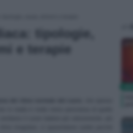
 tipologie, cause, sintomi e terapie
A
iaca: tipologie,
R
mi e terapie
SIN
Ic
ione del ritmo normale del cuore
, che spesso
pr
e in realtà è molto meno pericolosa di quello
entiamo il cuore battere più velocemente, più
R
tmo irregolare, ci spaventiamo subito perchè