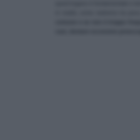
quest’organo è fondamentale e 
In realtà, come vedremo tra poc
comune e se non è troppo frequ
casi, destare eccessive preocc