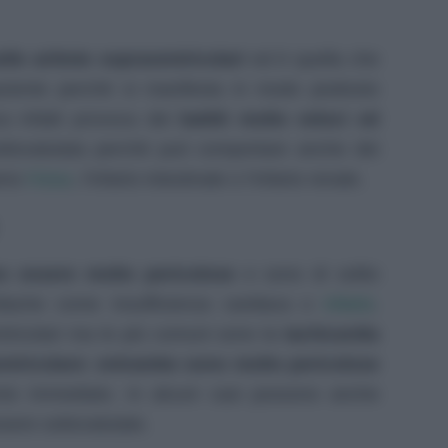
nelle aritmie sopraventricolari
ed è quella che
ziente perchè si manifesta in modo piuttosto
a infatti provoca dei
battiti molto veloci ed
tovalutata perchè può comportare anche dei
l’ictus
iamo
, l’infarto intestinale o l’infarto renale.
no essere molto pericolose
e sono di solito
infarto
diache come insufficienza cardiaca o
.
entricolari ma le più comuni sono la
tachicardia
 ventricolare: entrambe sono molto pericolose
nto immediato. In alcuni casi possono anche
sere sottovalutate.