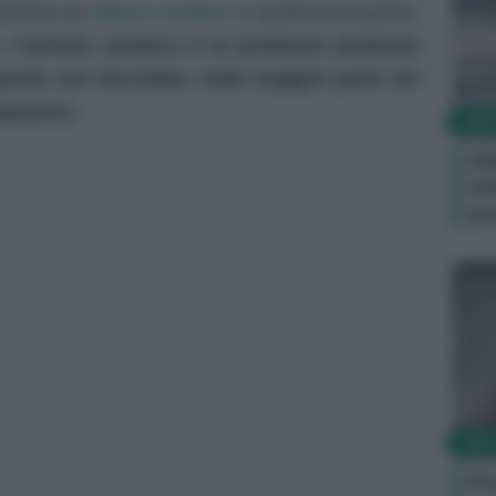
attacco cardiaco
temiamo un
o qualcosa di grave.
o,
l’aritmia cardiaca è un problema piuttosto
ente non dovrebbe, nella maggior parte dei
upazioni.
SIN
In
in
pr
Le
SIN
Per