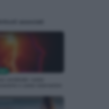
rticoli associati
edazione
TOMI
tus cerebrale: come
evenirlo e come intervenire
edazione