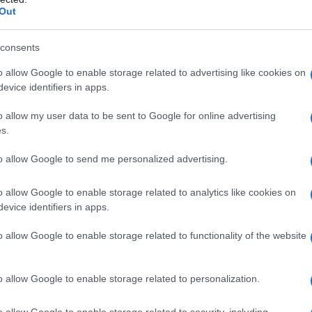
Out
ss, abuso di caffeina, fumo di sigaretta sono
ttito prematuro può in alcuni casi manifestarsi
consents
sazione di battito cardiaco che salta
, ma nella
o allow Google to enable storage related to advertising like cookies on
e alcun trattamento specifico.
evice identifiers in apps.
o allow my user data to be sent to Google for online advertising
s.
to allow Google to send me personalized advertising.
o allow Google to enable storage related to analytics like cookies on
evice identifiers in apps.
o allow Google to enable storage related to functionality of the website
o allow Google to enable storage related to personalization.
o allow Google to enable storage related to security, including