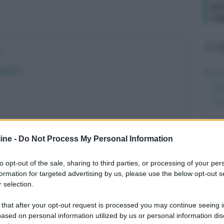
gr
ca
L
a
maturo
Av
qu
mi
Di
ab
ine -
Do Not Process My Personal Information
po
ri
to opt-out of the sale, sharing to third parties, or processing of your per
 ed i fattori di rischio
formation for targeted advertising by us, please use the below opt-out s
 selection.
Ve
aca: come riconoscerla
un
 that after your opt-out request is processed you may continue seeing i
It
ased on personal information utilized by us or personal information dis
 cardiaca