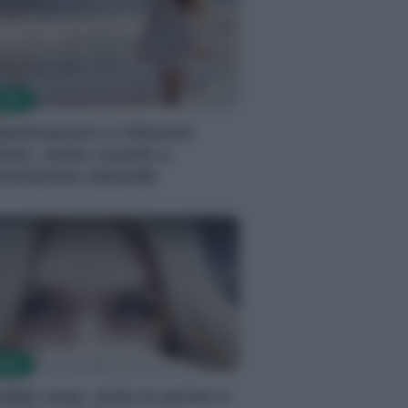
TOMI
fiammazioni e infezioni
time: come curarle e
evenzione naturale
tizia
TOMI
dite rosa: ciclo in arrivo o