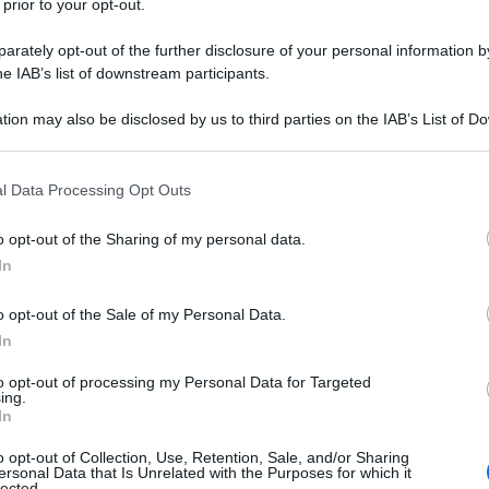
 prior to your opt-out.
che…
rately opt-out of the further disclosure of your personal information by
he IAB’s list of downstream participants.
tion may also be disclosed by us to third parties on the IAB’s List of 
 that may further disclose it to other third parties.
ia cardiaca
 that this website/app uses one or more Google services and may gath
l Data Processing Opt Outs
including but not limited to your visit or usage behaviour. You may click 
ere i vari tipi di aritmie cardiache: ne esistono
 to Google and its third-party tags to use your data for below specifi
o opt-out of the Sharing of my personal data.
o le differenze può essere utile anche per riuscire
ogle consent section.
In
el proprio disturbo.
o opt-out of the Sale of my Personal Data.
to prematuro
In
a cardiaca più comune e diffuso
: si tratta di un
to opt-out of processing my Personal Data for Targeted
ing.
ei casi non comporta particolari rischi e spesso
In
ntomatico.
Generalmente (ma non sempre), le
o opt-out of Collection, Use, Retention, Sale, and/or Sharing
ersonal Data that Is Unrelated with the Purposes for which it
ori che non sono legati ad altre patologie ma
lected.