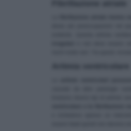
Fibrillazione atriale
La
fibrillazione atriale rientra 
desta più preoccupazioni nel pa
evidente. Questa aritmia cardiac
irregolari
e non deve essere sot
rischi molto seri. Tra questi, trov
Aritmia ventricolare
Le
aritmie ventricolari posso
causate da altre patologie car
Esistono diversi tipi di aritmie v
ventricolare e la fibrillazione
e richiedono spesso un interve
essere fatali quindi non devono es