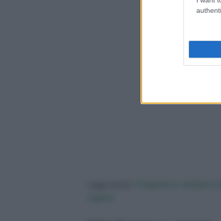
authenti
Frequenza cardiaca ide
Leggi anche:
sapere