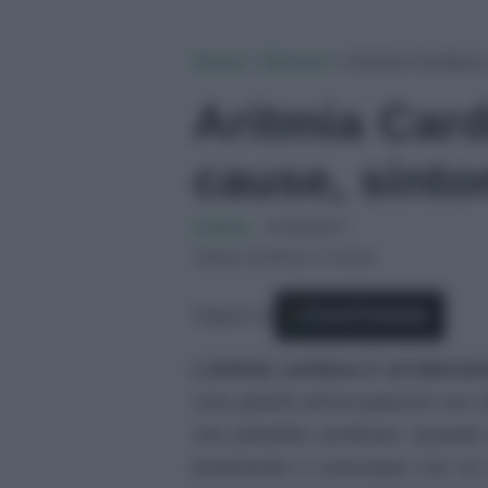
Home
»
Sintomi
»
Aritmia Cardiaca:
Aritmia Card
cause, sinto
Letizia
-
21/09/2017
Tempo di lettura: 5 minuti
Seguici su
Fonti Preferite
L’aritmia cardiaca è un’alteraz
crea grandi preoccupazioni ma ch
che potrebbe sembrare. Quando s
lentamente o comunque con un ri