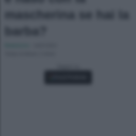
mascherina se hai la
barba?
Redazione
-
24/07/2021
Tempo di lettura: 2 minuti
Seguici su
Fonti Preferite