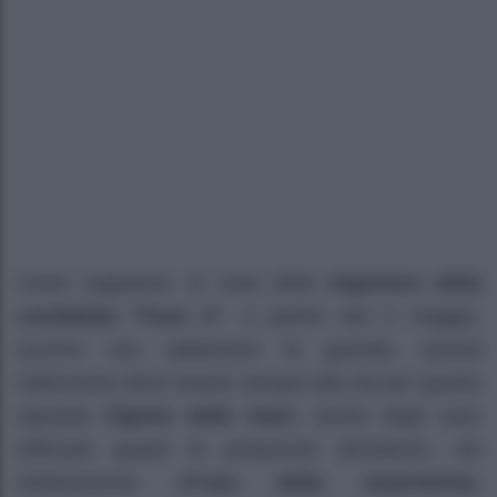
Come sappiamo, in vista della
riapertura della
cosiddetta “Fase 2”
, a partire dal 4 maggio,
occorre non abbassare la guardia. Quindi
l’attenzione deve essere sempre alta sia per quanto
riguarda
l’igiene delle mani
, anche dopo aver
utilizzato guanti di protezione all’esterno, sia
relativamente all’
uso della mascherina
.