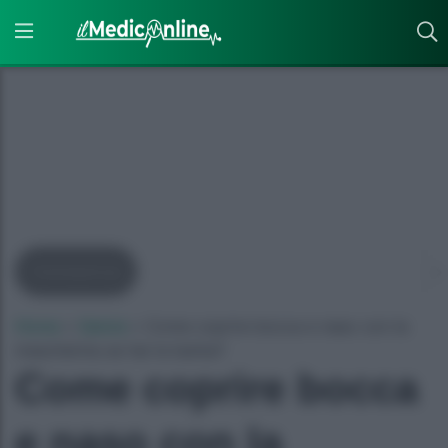
Coronavirus
Home
»
Salute
»
Come coprire bocca e naso con la
mascherina se hai la barba?
Come coprire bocca
e naso con la