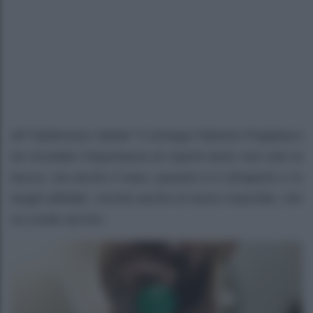
All’”Adnkronos Salute” il virologo Fabrizio Pregliasco
ha ricordato l’importanza di coprire bene non solo la
bocca, ma anche il naso, quando si è all’aperto e in
luoghi affollati. Occhio anche al vezzo maschile, che
va curato ad hoc.