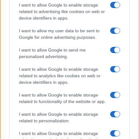
Dieta e tumori: quattro abitudini
I want to allow Google to enable storage
alimentari che possono aiutare a
related to advertising like cookies on web or
ridurre il rischio
device identifiers in apps.
Venti anni fa nascevano le università
I want to allow my user data to be sent to
Google for online advertising purposes.
telematiche in Italia grazie ad
UniMarconi
I want to allow Google to send me
personalized advertising.
I want to allow Google to enable storage
related to analytics like cookies on web or
device identifiers in apps.
I want to allow Google to enable storage
related to functionality of the website or app.
CHI SIAMO
CONTATTI
I want to allow Google to enable storage
related to personalization.
© 2026 - ILMEDICONLINE.IT - P.IVA 04827280654
I want to allow Google to enable storage
Privacy e Notifiche