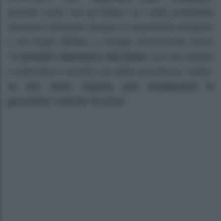
tenendo conto che gli italiani con molta probabilità
dovranno indossare sempre la mascherina all’aperto
e nei luoghi affollati, il virologo raccomanda anche
“di
prestare attenzione alla barba
: può dar fastidio
e ostacolare il corretto uso della mascherina. Inoltre,
se non viene coperta, può intrappolare le
goccioline ‘cariche’ di virus
“.