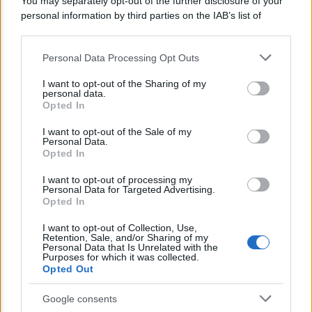
You may separately opt-out of the further disclosure of your
personal information by third parties on the IAB’s list of
downstream participants.
Personal Data Processing Opt Outs
This information may also be disclosed by us to third parties
on the IAB’s List of Downstream Participants that may further
I want to opt-out of the Sharing of my
disclose it to other third parties.
personal data.
Opted In
Please note that this website/app uses one or more Google
services and may gather and store information including but
I want to opt-out of the Sale of my
SALUTE
Personal Data.
not limited to your visit or usage behaviour. You may click to
Opted In
Caduta dei capelli: come fermarla?
grant or deny consent to Google and its third-party tags to
use your data for below specified purposes in below Google
I want to opt-out of processing my
consent section.
Personal Data for Targeted Advertising.
Opted In
Lo sapevi che...
I want to opt-out of Collection, Use,
Retention, Sale, and/or Sharing of my
Avena ogni giorno: perché questo
Personal Data that Is Unrelated with the
Purposes for which it was collected.
cereale può migliorare davvero la
Opted Out
salute
Google consents