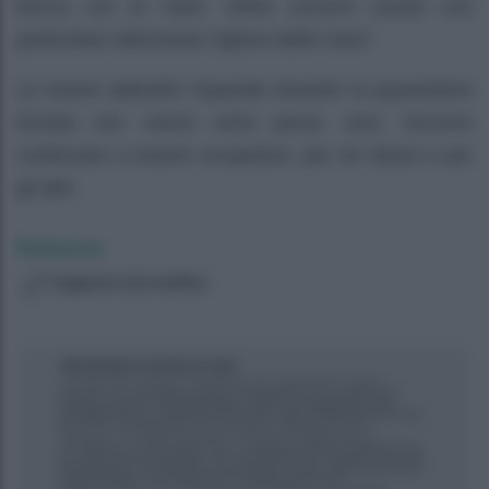
bocca con le mani. Infine occorre curare con
particolare attenzione l’igiene delle mani”.
Le buone abitudini imparate durante la quarantena
forzata non vanno certo perse, anzi. Occorre
continuare a essere scrupolosi, per sé stessi e per
gli altri.
Redazione
Suggerisci una modifica