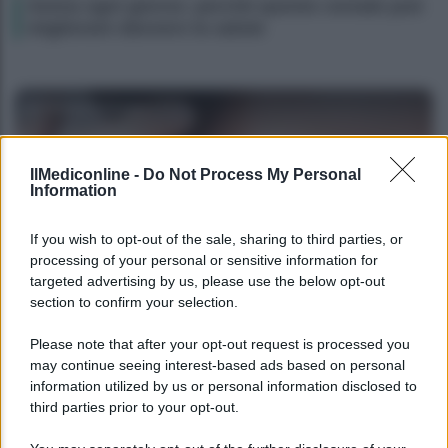
Avena ogni giorno: perché questo cereale può
migliorare davvero la salute
Filomena Spisso
IlMediconline -
Do Not Process My Personal
Information
If you wish to opt-out of the sale, sharing to third parties, or
processing of your personal or sensitive information for
targeted advertising by us, please use the below opt-out
section to confirm your selection.
SALUTE
Please note that after your opt-out request is processed you
Dolori cervicali? Tutta colpa degli smartphone
may continue seeing interest-based ads based on personal
information utilized by us or personal information disclosed to
third parties prior to your opt-out.
Redazione