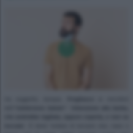
Ha suggerito, dunque,
Pregliasco
ai microfoni
dell’
“Adnkronos Salute”
: “
Attenzione alla barba,
che andrebbe tagliata, oppure coperta, e non va
toccata
“. È bene “evitare di toccarsi viso, naso o