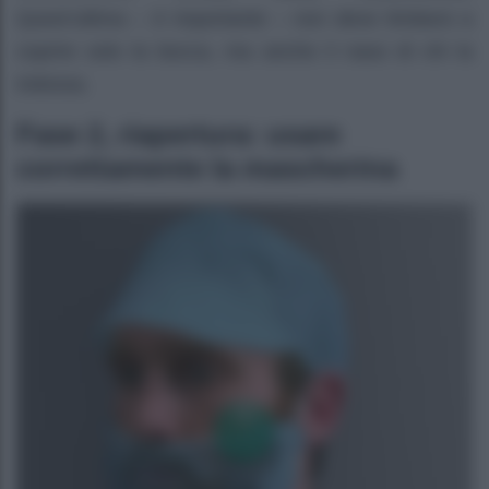
Quest’ultima – è importante – non deve limitarsi a
coprire solo la bocca, ma anche il naso di chi la
indossa.
Fase 2, riapertura: usare
correttamente la mascherina