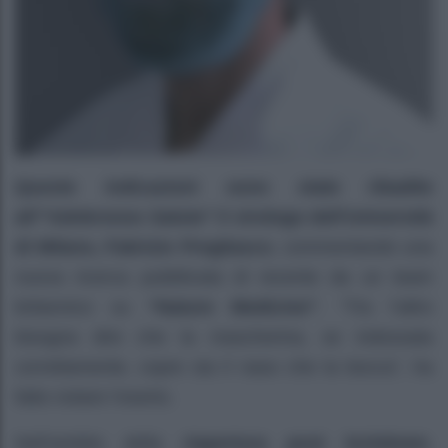
Queste indicazioni sono state ribadite
all’”Adnkronos Salute” il virologo dell’Università
di Milano, Fabrizio Pregliasco
, commentando una
nuova ricerca pubblicata di recente da un team
britannico su
“Nature Medicine”
. “Tra l’altro
bisogna dire che la mascherina, se indossata
correttamente, copre sia il naso che la bocca”, ha
fatto notare l’eserto.
Nell’ambito della
riapertura post lockdown
,