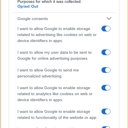
Purposes for which it was collected.
cereale può migliorare davvero la
Opted Out
salute
Google consents
Dieta e tumori: quattro abitudini
I want to allow Google to enable storage
alimentari che possono aiutare a
related to advertising like cookies on web or
ridurre il rischio
device identifiers in apps.
Venti anni fa nascevano le università
I want to allow my user data to be sent to
Google for online advertising purposes.
telematiche in Italia grazie ad
UniMarconi
I want to allow Google to send me
personalized advertising.
I want to allow Google to enable storage
related to analytics like cookies on web or
device identifiers in apps.
I want to allow Google to enable storage
related to functionality of the website or app.
CHI SIAMO
CONTATTI