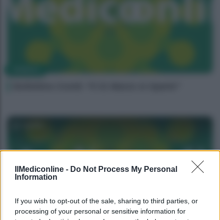
FARMACI
Bollettino Covid: “Il 31 Marzo si riparte”
Camilla
IlMediconline -
Do Not Process My Personal
Information
If you wish to opt-out of the sale, sharing to third parties, or
processing of your personal or sensitive information for