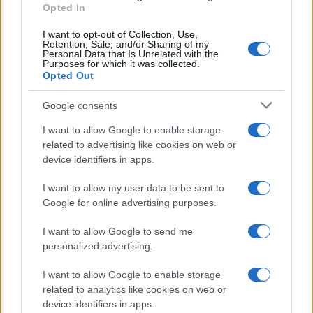
Opted In
Lo sapevi che...
I want to opt-out of Collection, Use,
Retention, Sale, and/or Sharing of my
Avena ogni giorno: perché questo
Personal Data that Is Unrelated with the
Purposes for which it was collected.
cereale può migliorare davvero la
Opted Out
salute
Google consents
Dieta e tumori: quattro abitudini
I want to allow Google to enable storage
alimentari che possono aiutare a
related to advertising like cookies on web or
ridurre il rischio
device identifiers in apps.
Venti anni fa nascevano le università
I want to allow my user data to be sent to
Google for online advertising purposes.
telematiche in Italia grazie ad
UniMarconi
I want to allow Google to send me
personalized advertising.
I want to allow Google to enable storage
related to analytics like cookies on web or
device identifiers in apps.