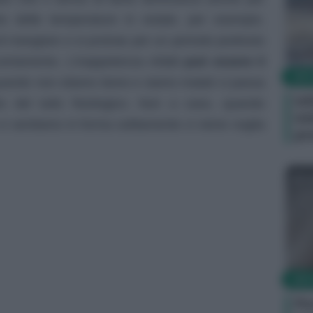
to delle temperature in estate, per esempio.
i mangiare e si protrae per un periodo piuttosto
ertamento. L’inappetenza infatti
può essere il
SIN
uando non stiamo bene e siamo malati ci passa
In
to del tutto fisiologico. Non a caso, quando
in
ci sentiamo in forma solitamente ci viene voglia
pr
Le
SIN
Per