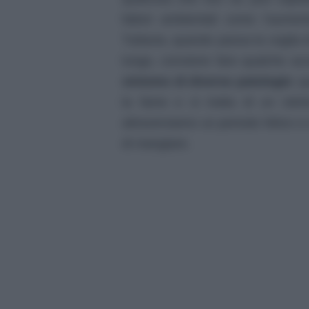
fattori ambientali come l’aumen
Tuttavia, quando passa la voglia d
lungo, conviene fare qualche acc
sintomo di diverse patologie
: q
la fame e si tratta di un istin
attraversiamo un periodo felice e 
di mangiare.