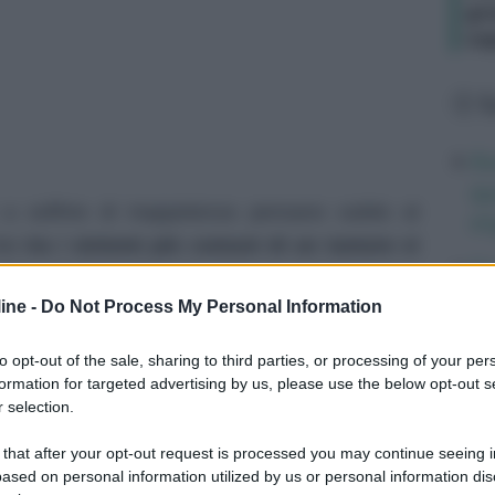
gr
ca
L
Av
qu
a soffrire di inappetenza pensano subito al
mi
che
tra i sintomi più comuni di un tumore vi
Di
tito e il dimagrimento.
E’ bene però precisare
ab
ine -
Do Not Process My Personal Information
vero molte e spesso si tratta di un problema
po
cologici che organici.
ri
to opt-out of the sale, sharing to third parties, or processing of your per
formation for targeted advertising by us, please use the below opt-out s
 selection.
Ve
ta?
un
 that after your opt-out request is processed you may continue seeing i
It
use
ased on personal information utilized by us or personal information dis