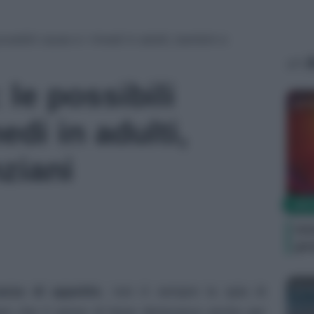
ssibili cause e i rimedi in adulti, bambini e
A
le possibili
R
edi in adulti,
ziani
SIN
Ic
pr
R
anza di appetito
, non è sempre la spia di
re che il senso di fame diminuisca anche per