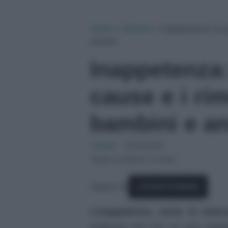
Home
»
Sintomi
»
Inappetenza: le po
anziani
Inappetenza: 
cause e i rim
bambini e an
Letizia
-
10/04/2019
Tempo di lettura: 5 minuti
Seguici su
Fonti Preferite
L’inappetenza, ossia la manc
qualcosa che non va: può capita