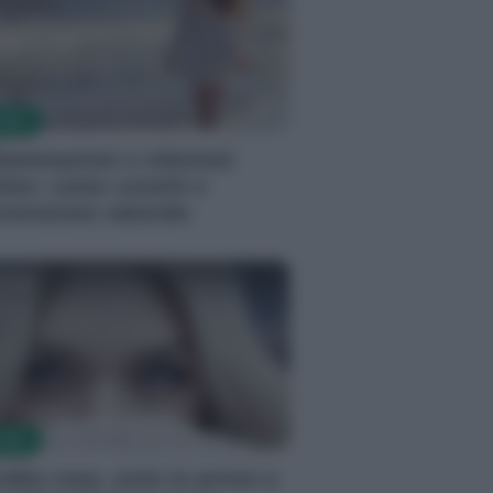
TOMI
fiammazioni e infezioni
time: come curarle e
evenzione naturale
tizia
TOMI
dite rosa: ciclo in arrivo o