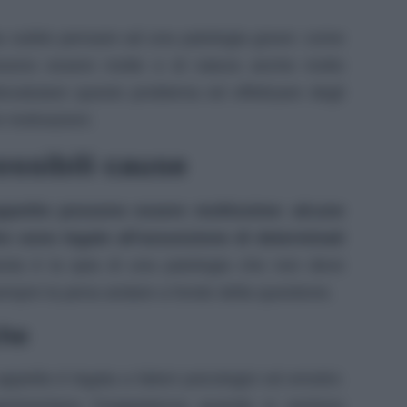
a subito pensare ad una patologia grave: come
sono essere molte e di natura anche molto
tovalutare questo problema ed effettuare degli
 motivazioni.
ossibili cause
ppetito possono essere moltissime: alcune
re sono legate all’assunzione di determinati
esta è la spia di una patologia che non deve
sempre la pena andare a fondo della questione.
che
appetito è legata a fattori psicologici ed emotivi.
rimentano l’inappetenza quando si sentono