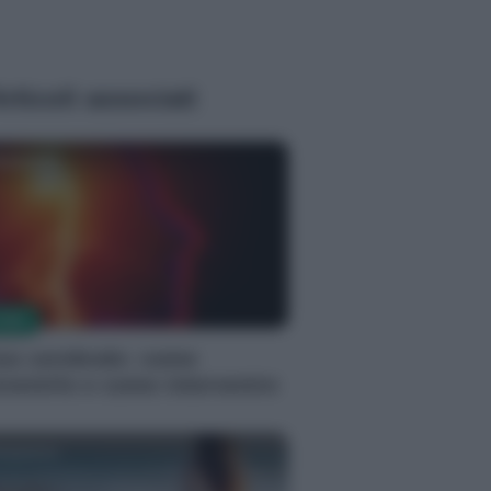
rticoli associati
edazione
TOMI
tus cerebrale: come
evenirlo e come intervenire
edazione