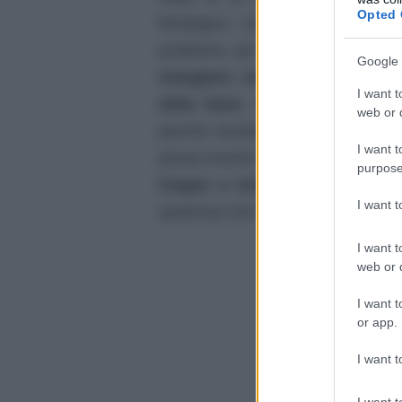
Opted 
fisiologico, che può essere dete
problema più serio.
Soffrire d
Google 
mangiare: sentire lo stomaco b
I want t
della fame
. In un primo momen
web or d
perchè inevitabilmente porta a
I want t
possa essere difficile mettersi a d
purpose
troppo a lungo non deve mai 
I want 
qualcosa che non va.
I want t
web or d
I want t
or app.
I want t
I want t