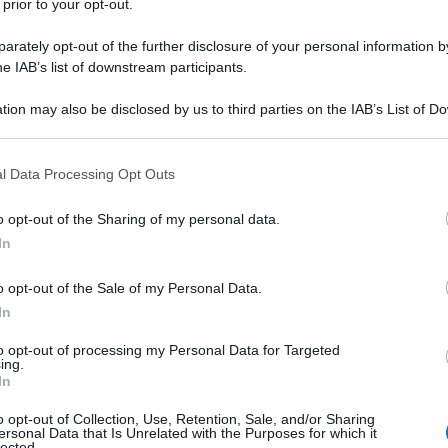
 prior to your opt-out.
rately opt-out of the further disclosure of your personal information by
he IAB’s list of downstream participants.
tion may also be disclosed by us to third parties on the IAB’s List of 
 that may further disclose it to other third parties.
 that this website/app uses one or more Google services and may gath
l Data Processing Opt Outs
including but not limited to your visit or usage behaviour. You may click 
 to Google and its third-party tags to use your data for below specifi
i, anziani e bambini
o opt-out of the Sharing of my personal data.
ogle consent section.
In
che…
o opt-out of the Sale of my Personal Data.
In
to opt-out of processing my Personal Data for Targeted
sa si tratta?
ing.
In
ci riferiamo alla perdita di appetito.
Non si
o opt-out of Collection, Use, Retention, Sale, and/or Sharing
ersonal Data that Is Unrelated with the Purposes for which it
proprio ma semplicemente di un cambiamento
lected.