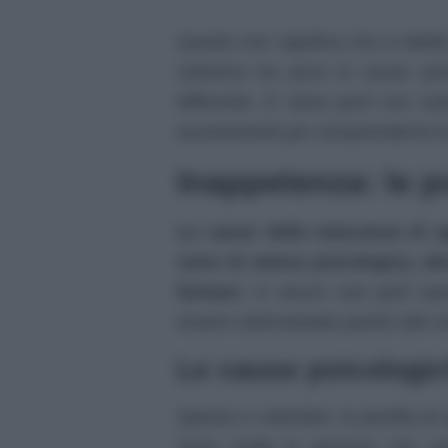
Questo non significa che si debb
vedremo tra poco le cause pos
differente. E’ bene però non sot
accertamenti per comprenderne le
Inappetenza: le p
Le cause della mancanza di a
sono di natura psicologica, alt
farmaci.
In alcuni casi però qu
essere sottovalutata quindi vale 
Le cause psicologi
Spesso e volentieri, la perdita di 
Sono molte le persone che spe