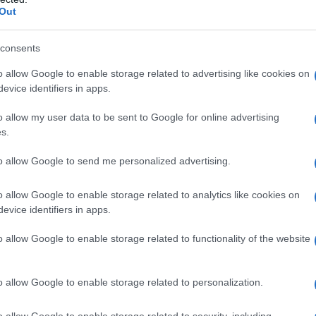
Out
rminato da un periodo transitorio oppure da un
i inappetenza significa non avere voglia di
consents
loccato e non avvertire più i classici morsi
o allow Google to enable storage related to advertising like cookies on
to, alcune persone sono contente di questo
evice identifiers in apps.
d una perdita di peso e sappiamo bene quanto
o allow my user data to be sent to Google for online advertising
ieta. Tuttavia,
quando l’inappetenza si protrae
s.
essere sottovalutata
: è infatti la spia di un
to allow Google to send me personalized advertising.
o allow Google to enable storage related to analytics like cookies on
evice identifiers in apps.
o allow Google to enable storage related to functionality of the website
o allow Google to enable storage related to personalization.
o allow Google to enable storage related to security, including