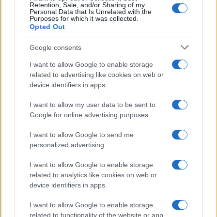
Retention, Sale, and/or Sharing of my
Avena ogni giorno: perché questo
Personal Data that Is Unrelated with the
Purposes for which it was collected.
cereale può migliorare davvero la
Opted Out
salute
Google consents
Dieta e tumori: quattro abitudini
I want to allow Google to enable storage
alimentari che possono aiutare a
related to advertising like cookies on web or
ridurre il rischio
device identifiers in apps.
Venti anni fa nascevano le università
I want to allow my user data to be sent to
Google for online advertising purposes.
telematiche in Italia grazie ad
UniMarconi
I want to allow Google to send me
personalized advertising.
I want to allow Google to enable storage
related to analytics like cookies on web or
device identifiers in apps.
I want to allow Google to enable storage
related to functionality of the website or app.