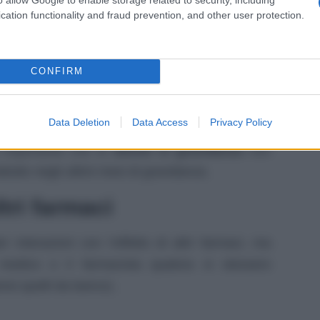
rincipio attivo o ad uno qualsiasi degli eccipienti
cation functionality and fraud prevention, and other user protection.
pecialmente negli ultimi mesi;
CONFIRM
Data Deletion
Data Access
Privacy Policy
uanto tale può aumentare le possibilità di
ittero
 importante che le
donne in gravidanza
non
ttutto negli ultimi mesi di gravidanza.
tri farmaci
 interazioni con l’effetto di altri farmaci, ma
medico o il farmacista qualora si stessero
si quelli da banco) .