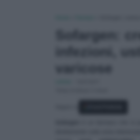
Home
»
Farmaci
»
Sofargen: crema e
Sofargen: cr
infezioni, us
varicose
Letizia
-
14/07/2017
Tempo di lettura: 5 minuti
Seguici su
Fonti Preferite
Sofargen
è un farmaco che si pu
direttamente sulla zona interessat