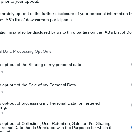
 prior to your opt-out.
rately opt-out of the further disclosure of your personal information by
he IAB’s list of downstream participants.
ette o a rischio d’infezioni gravi.
tion may also be disclosed by us to third parties on the IAB’s List of 
 that may further disclose it to other third parties.
’entità del rischio d’infezione, il medico o lo
 that this website/app uses one or more Google services and may gath
ità più corrette di applicazione e la posologia
l Data Processing Opt Outs
including but not limited to your visit or usage behaviour. You may click 
 to Google and its third-party tags to use your data for below specifi
o opt-out of the Sharing of my personal data.
ogle consent section.
In
o opt-out of the Sale of my Personal Data.
In
to opt-out of processing my Personal Data for Targeted
ing.
In
o opt-out of Collection, Use, Retention, Sale, and/or Sharing
ersonal Data that Is Unrelated with the Purposes for which it
lected.