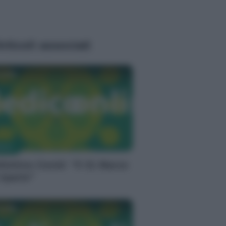
rticoli associati
milla
MACI
llettino Covid: “Il 31 Marzo
riparte”
milla