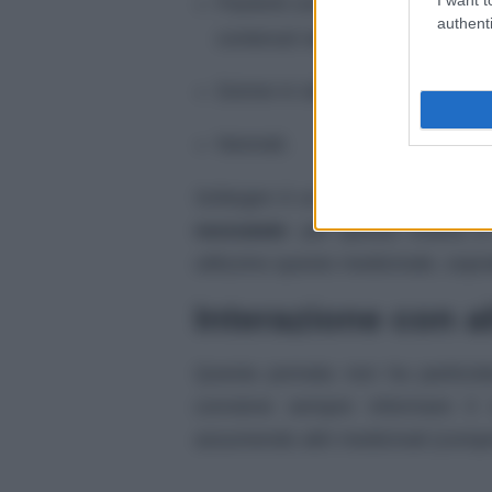
Pazienti con ipersensibilità al p
authenti
contenuti nel medicinale;
Donne in stato di gravidanza, s
Neonati.
Sofargen è un sulfamidico, e in q
neonatale
: per questo motivo è
utilizzino questo medicinale, sopra
Interazione con al
Questa pomata non ha particolari
conviene sempre informare il 
assumendo altri medicinali (compre