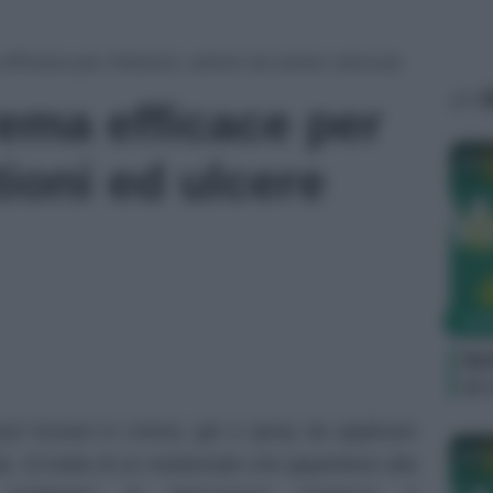
fficace per infezioni, ustioni ed ulcere varicose
A
ema efficace per
Ca
tioni ed ulcere
FAR
Bo
si 
ò trovare in crema, gel o spray da applicare
Ca
a. Si tratta di un medicinale che appartiene alla