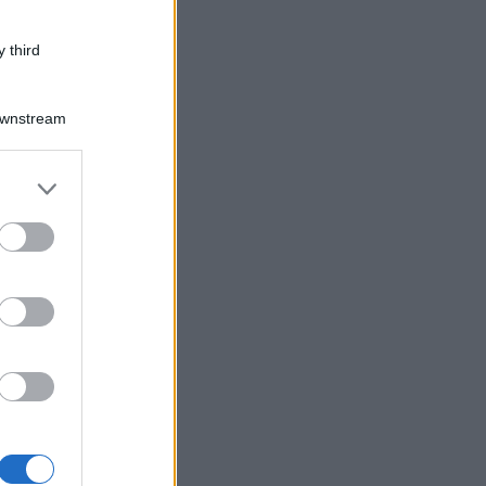
 third
Downstream
er and store
to grant or
ed purposes