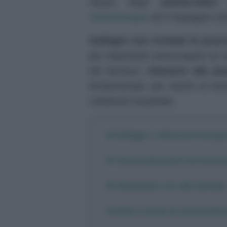
classe degli
antimicrobici
(
chemioterapici
ed è impiegato com
Solfagen non richiede la presc
più importante preoccuparsi di co
del farmaco.
Attenersi alla po
fondamentale, per ridurre al mini
collaterali inaspettati.
Solfagen: indicazioni terape
Controindicazioni ed avver
Interazione con altri farmaci
Modi e tempi di somministr