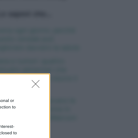
o sapevi che...
ena ogni giorno: perché
esto cereale può
gliorare davvero la salute
eta e tumori: quattro
itudini alimentari che
ssono aiutare a ridurre il
schio
nti anni fa nascevano le
sonal or
ection to
iversità telematiche in
alia grazie ad UniMarconi
nterest-
closed to