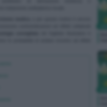
antibiotici di derivazione sintetica) e
e trattamento antibatterico locale.
rizione medica
, e per questo motivo è ancora
noscere controindicazioni ed effetti collaterali
FAR
sologia consigliata
nel foglietto illustrativo è
Bo
fe
mo le probabilità di andare incontro ad effetti
Ca
utiche
tenze
FAR
Bo
azione
fe