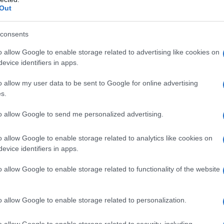
Out
consents
o allow Google to enable storage related to advertising like cookies on
evice identifiers in apps.
o allow my user data to be sent to Google for online advertising
i ed avvertenze
s.
to allow Google to send me personalized advertising.
tico e anche se impiegato per uso topico può
e piuttosto gravi. E’ quindi importante assicurarsi
o allow Google to enable storage related to analytics like cookies on
 cui è sconsigliato l’uso di Sofargen e leggere
evice identifiers in apps.
o allow Google to enable storage related to functionality of the website
icato e quindi non deve essere assunto nei
o allow Google to enable storage related to personalization.
o allow Google to enable storage related to security, including