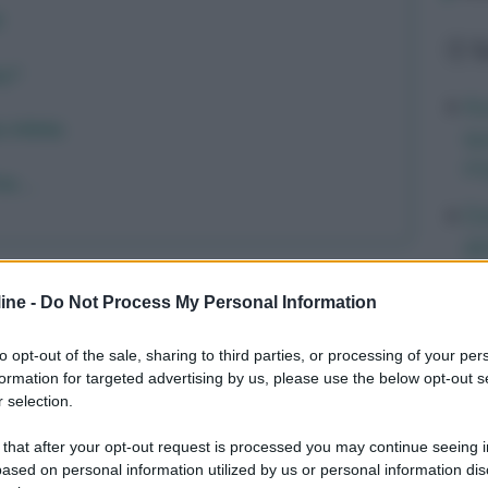
i
L
ay?
Av
 infetta
qu
mi
che…
Di
ab
po
ioni terapeutiche
ine -
Do Not Process My Personal Information
ri
il trattamento antibatterico locale delle
Ve
to opt-out of the sale, sharing to third parties, or processing of your per
gliata principalmente nei seguenti casi:
formation for targeted advertising by us, please use the below opt-out s
un
 selection.
It
 that after your opt-out request is processed you may continue seeing i
ased on personal information utilized by us or personal information dis