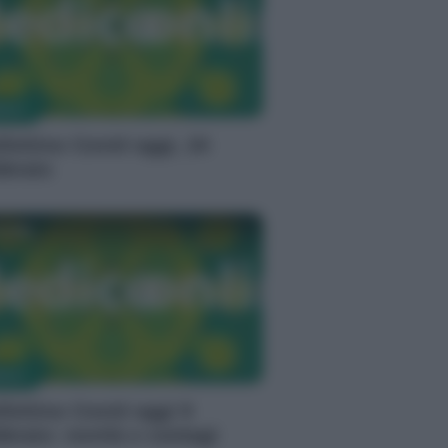
MACI
llettino Covid oggi, 24
bbraio
milla
MACI
llettino Covid oggi 9
bbraio: novità e contagi