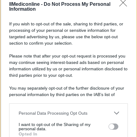
IlMediconline -
Do Not Process My Personal
Information
If you wish to opt-out of the sale, sharing to third parties, or
processing of your personal or sensitive information for
targeted advertising by us, please use the below opt-out
PATOLOGIE
section to confirm your selection.
Tiroide di Hashimoto: che cos’è, sintomi e
Please note that after your opt-out request is processed you
come riconoscerla
may continue seeing interest-based ads based on personal
information utilized by us or personal information disclosed to
third parties prior to your opt-out.
Redazione
You may separately opt-out of the further disclosure of your
personal information by third parties on the IAB’s list of
downstream participants.
Personal Data Processing Opt Outs
This information may also be disclosed by us to third parties
on the IAB’s List of Downstream Participants that may further
I want to opt-out of the Sharing of my
disclose it to other third parties.
personal data.
Opted In