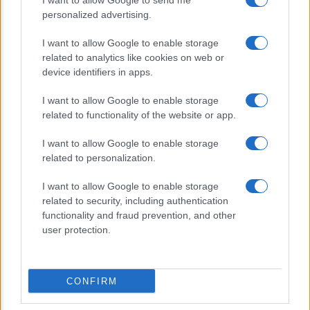
I want to allow Google to send me
personalized advertising.
I want to allow Google to enable storage
related to analytics like cookies on web or
device identifiers in apps.
I want to allow Google to enable storage
related to functionality of the website or app.
CHI SIAMO
CONTATTI
I want to allow Google to enable storage
related to personalization.
© 2026 - ILMEDICONLINE.IT - P.IVA 04827280654
I want to allow Google to enable storage
Privacy e Notifiche
related to security, including authentication
functionality and fraud prevention, and other
Preferenze privacy
user protection.
Mappa del sito
CONFIRM