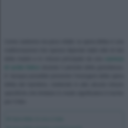
Come vedremo tra poco infatti, la spina bifida è una
malformazione che spesso dipende dallo stile di vita
carenza
della madre e in misura principale da una
di acido folico
durante il periodo della gravidanza.
E’ dunque possibile prevenire l’insorgere della spina
bifida del bambino, mettendo in atto alcune misure
specifiche che limitano in modo significativo il rischio
per il feto.
Spina bifida: di cosa si tratta