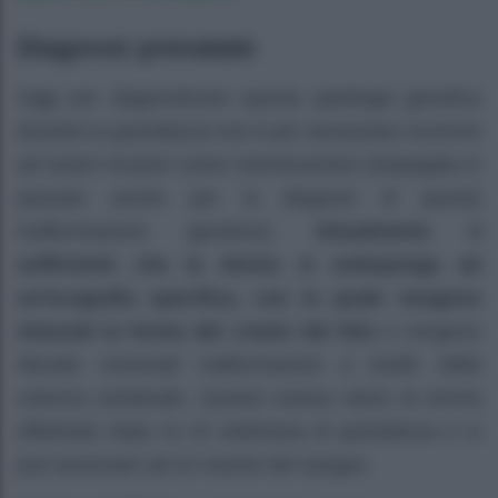
Diagnosi prenatale
Oggi per diagnosticare questa patologia genetica
durante la gravidanza non è più necessario ricorrere
ad esami invasivi come l’amniocentesi (impiegata in
passato anche per la diagnosi di questa
malformazione genetica).
Attualmente è
sufficiente che la donna si sottoponga ad
un’ecografia specifica, con la quale vengono
misurati la forma del cranio del feto
e vengono
rilevate eventuali malformazioni a livello della
colonna vertebrale. Questo esame viene di norma
effettuato dopo la 10 settimana di gravidanza e si
può associare ad un esame del sangue.