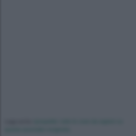
Ipospadia: tutte le cose da sapere su
Leggi anche:
questa anomalia congenita