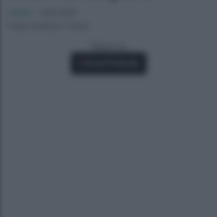
Letizia
-
14/01/2020
Tempo di lettura: 5 minuti
Seguici su
Fonti Preferite