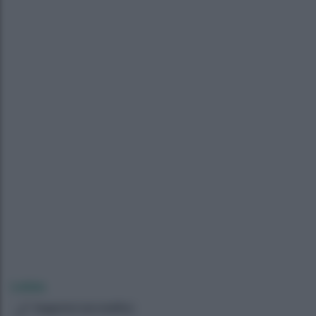
Letizia
Suggerisci una modifica