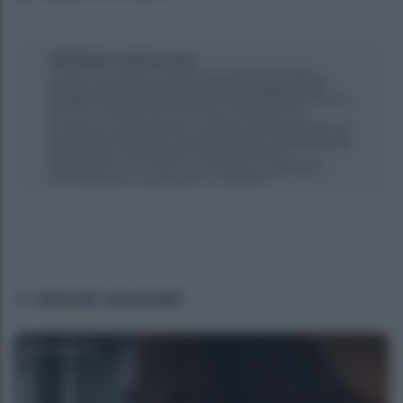
Articoli associati
Redazione