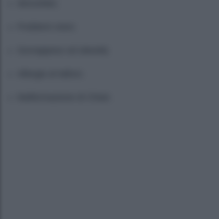
Idrocefalo;
Problemi visivi;
Sovrappeso od obesità;
Allergia al lattice;
Malformazione di Chiari.