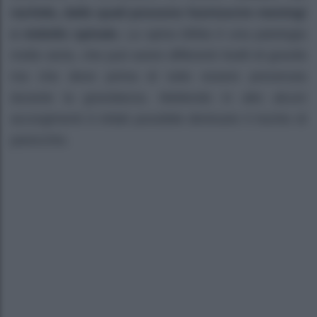
rachide, dalle quali possono fuoriuscire meningi
o midollo spinale.
La spina bifida è una patologia
molto seria, che può avere differenti livelli di gravità
ma che deve prima di tutto essere prevenuta
durante la gravidanza. Mettendo in atto alcuni
accorgimenti è infatti possibile diminuire il rischio di
parecchio.