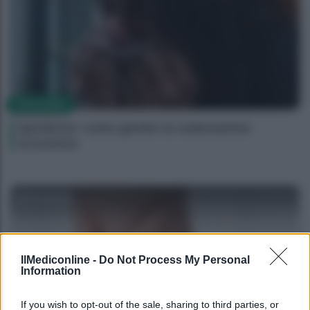
PATOLOGIE
Iperidrosi: come gestire la sudorazione
eccessiva
Redazione
IlMediconline -
Do Not Process My Personal
Information
If you wish to opt-out of the sale, sharing to third parties, or