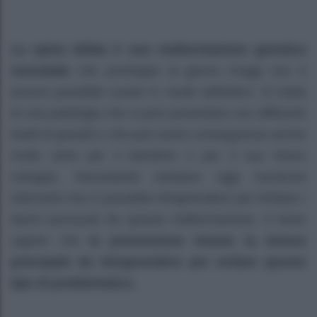
La spina bifida è una malformazione genetica
neonatale
che purtroppo al giorno d’oggi non è
ancora possibile curare in modo definitivo. Si tratta
di una patologia che si può presentare con differenti
livelli di gravità e che può avere conseguenze anche
molto serie per il bambino e per il suo futuro
sviluppo. Nonostante esistano oggi numerosi
interventi che è possibile intraprendere per limitare i
danni provocati da questa malformazione, è bene
sapere che
la prevenzione rimane la misura
principale da intraprendere per evitare questo
tipo di problematica.