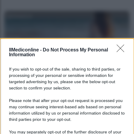
Redazione
IlMediconline -
Do Not Process My Personal
Information
If you wish to opt-out of the sale, sharing to third parties, or
processing of your personal or sensitive information for
SINTOMI
targeted advertising by us, please use the below opt-out
section to confirm your selection.
Infiammazioni e infezioni intime: come curarle
e prevenzione naturale
Please note that after your opt-out request is processed you
may continue seeing interest-based ads based on personal
information utilized by us or personal information disclosed to
Letizia
third parties prior to your opt-out.
You may separately opt-out of the further disclosure of your